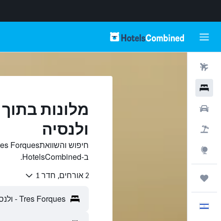
טיסות
מלונות
רכבים
ולנסיה
חבילות
Explore
ב-HotelsCombined.
2 אורחים, חדר 1
טיולים ונסיעות
עִבְרִית