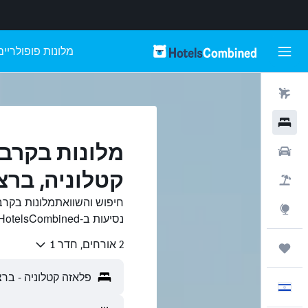
מלונות פופולריים
טיסות
מלונות
מלונות בקרב
רכבים
קטלוניה, ברצ
חבילות
חיפוש והשוואתמלונות בקרב
Explore
נסיעות ב-HotelsCombined.
2 אורחים, חדר 1
טיולים ונסיעות
עִבְרִית