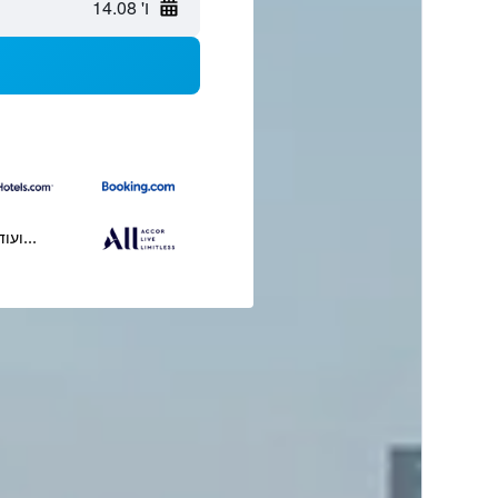
ו' 14.08
...ועוד