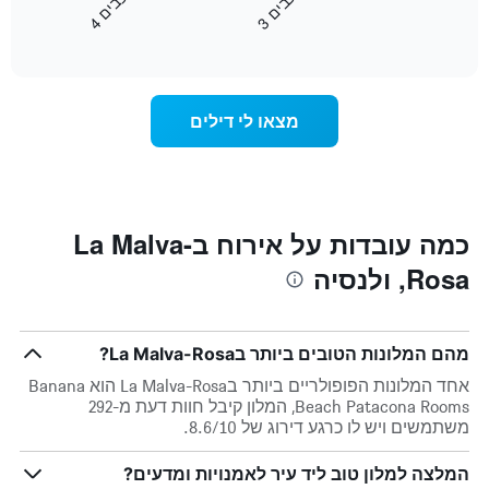
כ
ם
כ
ם
את
לפי
3
ו
כ
ב
י
4
ו
כ
ב
י
End
המחיר
מדרגות
of
הממוצע
interactive
כוכבים.
לחדר
chart
התרשים
ללילה
כולל
הנוכחי,
מצאו לי דילים
1
כפי
ציר
שנמצא
Y
בשלושת
המציגים
הימים
את
האחרונים,
מחיר
לפי
כמה עובדות על אירוח בLa Malva-
החדר
דירוג
הממוצע
Rosa, ולנסיה
כוכבים
להלילה
התרשים
שנמצא
כולל1
בשלושת
ציר
הימים
מהם המלונות הטובים ביותר בLa Malva-Rosa?
X
האחרונים
המציגים
אחד המלונות הפופולריים ביותר בLa Malva-Rosa הוא Banana
קטגוריות
Beach Patacona Rooms, המלון קיבל חוות דעת מ-292
מלונות
משתמשים ויש לו כרגע דירוג של 8.6/10.
לפי
דירוג
המלצה למלון טוב ליד עיר לאמנויות ומדעים?
כוכבים.