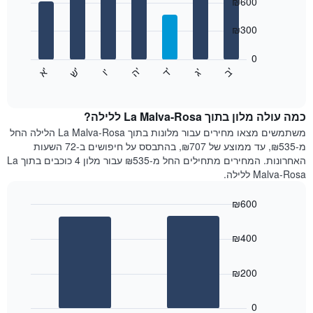
ציר
₪600
with
X
7
המציגים
₪300
bars.
חודשים.
התרשים
0
התרשים
כולל
'
'
'
'
'
'
ש
'
א
ה
ד
ב
ג
ו
הבא
End
1
of
מציג
ציר
interactive
את
chart
Y
מחיר
כמה עולה מלון בתוך La Malva-Rosa ללילה?
המציגים
הממוצע
משתמשים מצאו מחירים עבור מלונות בתוך La Malva-Rosa הלילה החל
את
של
מ-₪535, עד ממוצע של ₪707, בהתבסס על חיפושים ב-72 השעות
המחיר
חדר
הממוצע
האחרונות. המחירים מתחילים החל מ-₪535 עבור מלון 4 כוכבים בתוך La
לכל
של
Malva-Rosa ללילה.
יום
חדר
בשבוע
₪600
התרשים
Bar
כולל
Chart
graphic.
chart
1
₪400
with
ציר
2
X
bars.
₪200
המציגים
את
התרשים
ימי
הבא
0