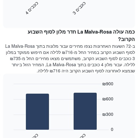
השבוע.
מציג
כ
ם
כ
ם
התרשים
את
3
ו
כ
ב
י
4
ו
כ
ב
י
כולל
End
מחיר
1
of
הממוצע
interactive
ציר
של
chart
Y
כמה עולה La Malva-Rosa חדר מלון לסוף השבוע
חדר
המציג
הלילה
הקרוב?
את
שנמצא
ב-72 השעות האחרונות נצפו מחירים עבור מלונות בתוך La Malva-Rosa
מחיר
היום
לסוף השבוע הקרוב במחיר החל מ-₪716 ללילה אם חיפוש ממוקד במלון
הממוצע
בימים
3 כוכבים לסוף השבוע הקרוב, משתמשים מצאו מחירים החל מ-₪735
של
האחרונים
ללילה. עבור מלון 4 כוכבים בתוך La Malva-Rosa, המחיר הזול ביותר
חדר
השלושה,
שנמצא לאחרונה לסוף השבוע הקרוב היה ₪716 ללילה.
מקובץ
לפי
₪900
דירוג
הכוכבים
Bar
Chart
graphic.
chart
התרשים
₪600
with
מציג
2
1
bars.
ציר
₪300
X
התרשים
המציג
הבא
0
קטגוריות
מציג
מלונות