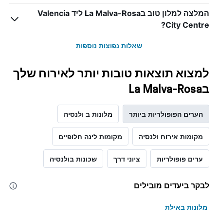
התרשים
המלצה למלון טוב בLa Malva-Rosa ליד Valencia
כולל
City Centre?
1
ציר
Y
שאלות נפוצות נוספות
המציגים
את
למצוא תוצאות טובות יותר לאירוח שלך
המחיר
הממוצע
בLa Malva-Rosa
של
חדר
במהלך
הערים הפופולריות ביותר
מלונות ב ולנסיה
סוף
השבוע
מקומות אירוח ולנסיה
מקומות לינה חלופיים
זה
שנמצא
בימים
ערים פופולריות
ציוני דרך
שכונות בולנסיה
האחרונים
לבקר ביעדים מובילים
מלונות באילת