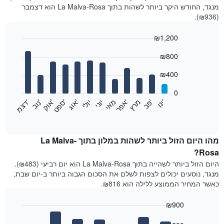
מנגד, החודש היקר ביותר לשהות בתוך La Malva-Rosa הוא דצמבר
(₪936).
₪1,200
Bar
Chart
₪800
graphic.
chart
with
12
₪400
bars.
0
התרשים
'
'
מרץ
'
מאי
יוני
יולי
'
'
'
'
'
י
נ
ו
פ
ב​​​​​​​
א
פ
ר
א
ו
ג
ס
פ
ט
א
ו
ק
נ
ו
ב
ד
צ
מ
הבא
End
of
מציג
interactive
את
chart
מחיר
מהו היום הזול ביותר לשהות במלון בתוך La Malva-
הממוצע
Rosa?
של
היום הזול ביותר לשהייה בתוך La Malva-Rosa הוא יום רביעי (₪483).
חדר
מנגד, נוסעים יכולים לצפות לשלם את הסכום הגבוה ביותר ב-יום שבת,
בכל
כאשר המחיר הממוצע ללילה הוא ₪816.
חודש
התרשים
₪900
כולל
1
Bar
Chart
graphic.
chart