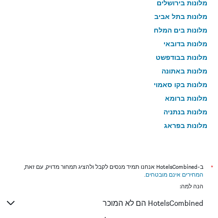
מלונות בירושלים
מלונות בתל אביב
מלונות בים המלח
מלונות בדובאי
מלונות בבודפשט
מלונות באתונה
מלונות בקו סאמוי
מלונות ברומא
מלונות בנתניה
מלונות בפראג
מלונות בטבריה
מלונות בטוקיו
מלונות בניו יורק
*
ב-HotelsCombined אנחנו תמיד מנסים לקבל ולהציג תמחור מדויק, עם זאת,
המחירים אינם מובטחים
.
מלונות בבנגקוק
הנה למה:
מלונות בלונדון
HotelsCombined הם לא המוכר
מלונות בבוקרשט