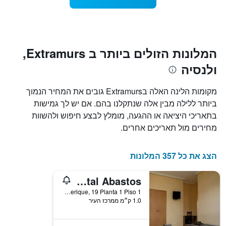
1
מועד
ציר
השהות
Y
התרשים
כולל1
המציגים
את
ציר
המלונות הזולים ביותר ב Extramurs,
X
המחיר
ולנסיה
הממוצע
המציגים
של
את
חדר
מספר
מקומות הלינה האלה בExtramurs גובים את המחיר הנמוך
הימים
במהלך
ביותר ללילה מבין אלה שנתקלנו בהם. אם יש לך גמישות
סוף
שנותרו
בתאריכי היציאה או ההגעה, מומלץ לבצע חיפוש ולהשוות
עד
השבוע
זה
למועד
מחירים מול תאריכים אחרים.
השהות
שנמצא
בימים
התרשים
כולל
האחרונים
הצג את כל 357 המלונות
1
ציר
Hostal Abastos
Y
המציג
Alberique, 19 Planta 1 Piso 1, ולנסיה, ולנסיה, ספרד
1.0 ק״מ ממרכז העיר
את
מחיר
הממוצע