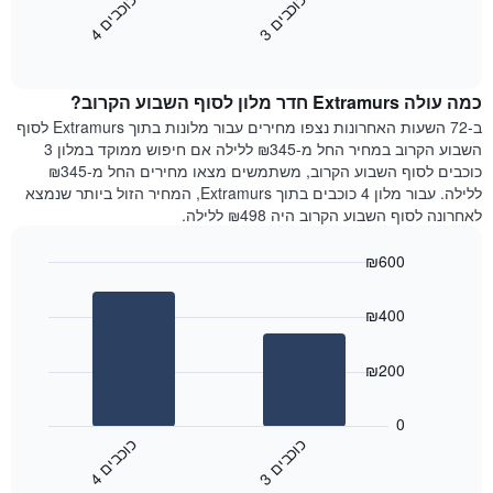
כ
ם
כ
ם
התרשים
את
3
ו
כ
ב
י
4
ו
כ
ב
י
כולל
End
מחיר
1
of
הממוצע
interactive
ציר
של
chart
Y
כמה עולה Extramurs חדר מלון לסוף השבוע הקרוב?
חדר
המציג
הלילה
ב-72 השעות האחרונות נצפו מחירים עבור מלונות בתוך Extramurs לסוף
את
שנמצא
השבוע הקרוב במחיר החל מ-₪345 ללילה אם חיפוש ממוקד במלון 3
מחיר
היום
כוכבים לסוף השבוע הקרוב, משתמשים מצאו מחירים החל מ-₪345
הממוצע
בימים
ללילה. עבור מלון 4 כוכבים בתוך Extramurs, המחיר הזול ביותר שנמצא
של
האחרונים
לאחרונה לסוף השבוע הקרוב היה ₪498 ללילה.
חדר
השלושה,
מקובץ
₪600
לפי
Bar
Chart
דירוג
graphic.
chart
הכוכבים
₪400
with
התרשים
2
מציג
bars.
₪200
1
ציר
התרשים
X
הבא
0
המציג
מציג
כ
ם
כ
ם
קטגוריות
את
3
ו
כ
ב
י
4
ו
כ
ב
י
מלונות
End
המחיר