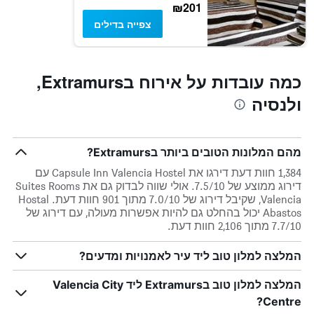
של
₪201
חדר
צפייה בדילים
כמה עובדות על אירוח בExtramurs,
ולנסיה
מהם המלונות הטובים ביותר בExtramurs?
1,384 חוות דעת דירגו את Capsule Inn Valencia Hostel עם
דירוג ממוצע של 7.5/10. אולי שווה לבדוק גם את Suites Rooms
Valencia, שקיבל דירוג של 7.0/10 מתוך 901 חוות דעת. Hostal
Abastos יכול בהחלט גם להיות אפשרות מעולה, עם דירוג של
7.7/10 מתוך 2,106 חוות דעת.
המלצה למלון טוב ליד עיר לאמנויות ומדעים?
המלצה למלון טוב בExtramurs ליד Valencia City
Centre?