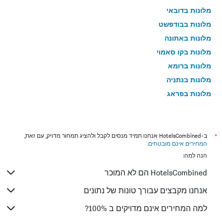
מלונות בדובאי
מלונות בבודפשט
מלונות באתונה
מלונות בקו סאמוי
מלונות ברומא
מלונות בנתניה
מלונות בפראג
מלונות בטבריה
מלונות בטוקיו
מלונות בניו יורק
*
ב-HotelsCombined אנחנו תמיד מנסים לקבל ולהציג תמחור מדויק, עם זאת,
המחירים אינם מובטחים
.
מלונות בבנגקוק
הנה למה:
מלונות בלונדון
HotelsCombined הם לא המוכר
מלונות בבוקרשט
מלונות בפאפוס
אנחנו מקבצים עבורך טונות של נתונים
מלונות בלימסול
למה המחירים אינם מדויקים ב 100%?
מלונות בפאטונג