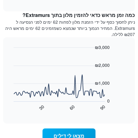
of
לפי
הממוצע
interactive
מדרגות
לחדר
chart
כוכבים.
כמה זמן מראש כדאי להזמין מלון בתוך Extramurs?
ללילה
התרשים
הנוכחי,
ניתן לחסוך כסף על ידי הזמנת מלון לפחות 62 ימים לפני הנסיעה ל
כולל
כפי
Extramurs. המחיר הנמוך ביותר שנמצא כשמזמינים 62 ימים מראש היה
1
שנמצא
₪207 ללילה.
ציר
בשלושת
Y
הימים
₪3,000
המציגים
האחרונים,
את
Line
Chart
לפי
graphic.
chart
מחיר
דירוג
with
₪2,000
החדר
כוכבים
90
הממוצע
התרשים
data
להלילה
points.
כולל1
₪1,000
שנמצא
ציר
בשלושת
X
התרשים
הימים
הבא
המציגים
0
האחרונים
מציג
קטגוריות
30
60
90
כיצד
מלונות
End
of
לפי
משתנה
interactive
דירוג
מחיר
chart
החדר
כוכבים.
ככל
התרשים
מצאו לי דילים
כולל
שמתקרב