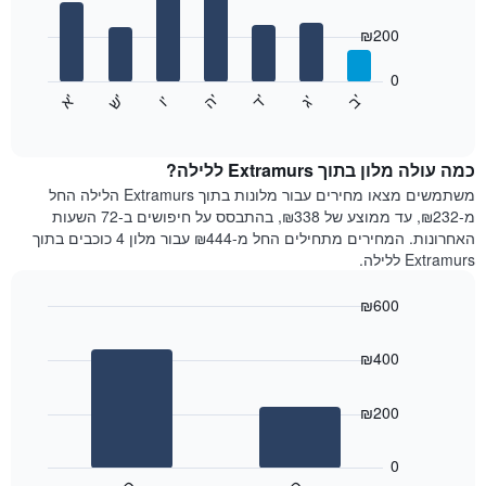
with
ציר
7
₪200
X
bars.
המציגים
חודשים.
0
התרשים
התרשים
'
'
'
'
'
'
ש
'
א
ה
ד
ב
ג
ו
הבא
End
כולל
of
מציג
interactive
1
את
chart
ציר
מחיר
כמה עולה מלון בתוך Extramurs ללילה?
Y
הממוצע
משתמשים מצאו מחירים עבור מלונות בתוך Extramurs הלילה החל
המציגים
של
מ-₪232, עד ממוצע של ₪338, בהתבסס על חיפושים ב-72 השעות
את
חדר
האחרונות. המחירים מתחילים החל מ-₪444 עבור מלון 4 כוכבים בתוך
המחיר
לכל
Extramurs ללילה.
הממוצע
יום
של
בשבוע
חדר
₪600
התרשים
Bar
כולל
Chart
graphic.
chart
1
₪400
with
ציר
2
X
bars.
₪200
המציגים
את
התרשים
ימי
הבא
0
השבוע.
מציג