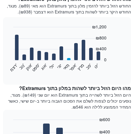
החודש הזול ביותר להזמין מלון בתוך Extramurs הוא מאי (₪89). מנגד,
החודש היקר ביותר לשהות בתוך Extramurs הוא דצמבר (₪938).
₪1,200
Bar
Chart
₪800
graphic.
chart
with
12
₪400
bars.
0
התרשים
'
'
מרץ
'
מאי
יוני
יולי
'
'
'
'
'
י
נ
ו
פ
ב​​​​​​​
א
פ
ר
א
ו
ג
ס
פ
ט
א
ו
ק
נ
ו
ב
ד
צ
מ
הבא
End
of
מציג
interactive
את
chart
מחיר
מהו היום הזול ביותר לשהות במלון בתוך Extramurs?
הממוצע
היום הזול ביותר לשהייה בתוך Extramurs הוא יום שני (₪149). מנגד,
של
נוסעים יכולים לצפות לשלם את הסכום הגבוה ביותר ב-יום שישי, כאשר
חדר
המחיר הממוצע ללילה הוא ₪546.
בכל
חודש
₪600
התרשים
Bar
כולל
Chart
graphic.
chart
₪400
1