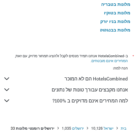
מלונות בטבריה
מלונות בטוקיו
מלונות בניו יורק
מלונות בבנגקוק
מלונות בלונדון
מלונות בבוקרשט
מלונות בפאפוס
*
ב-HotelsCombined אנחנו תמיד מנסים לקבל ולהציג תמחור מדויק, עם זאת,
המחירים אינם מובטחים
.
מלונות בלימסול
הנה למה:
מלונות בפאטונג
HotelsCombined הם לא המוכר
מלונות בפריז
מלונות בוינה
אנחנו מקבצים עבורך טונות של נתונים
מלונות בטביליסי
למה המחירים אינם מדויקים ב 100%?
מלונות באיה נאפה
מלונות בבאטומי
מלונות בחיפה
בית
ישראל
10,126
ירושלים
1,035
ירושלים רומנטי מלונות
33