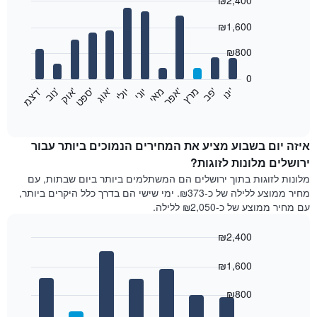
₪2,400
לפי
דירוג
Bar
Chart
₪1,600
graphic.
כוכבים
chart
with
התרשים
12
₪800
כולל
bars.
1
0
ציר
התרשים
'
'
מרץ
'
מאי
יוני
יולי
'
'
'
'
'
י
נ
ו
פ
ב​​​​​​​
א
פ
ר
א
ו
ג
ס
פ
ט
א
ו
ק
נ
ו
ב
ד
צ
מ
X
הבא
End
המציגים
of
מציג
קטגוריות
interactive
את
chart
מלונות
מחיר
איזה יום בשבוע מציע את המחירים הנמוכים ביותר עבור
לפי
הממוצע
ירושלים מלונות לזוגות?
דירוג
של
כוכבים.
מלונות לזוגות בתוך ירושלים הם המשתלמים ביותר ביום שבתות, עם
חדר
התרשים
מחיר ממוצע ללילה של כ-₪373. ימי שישי הם בדרך כלל היקרים ביותר,
בכל
מציג
עם מחיר ממוצע של כ-₪2,050 ללילה.
חודש
1
התרשים
ציר
₪2,400
כולל
Y
1
Bar
Chart
עם
graphic.
ציר
chart
₪1,600
המחיר
with
X
הממוצע
7
המציגים
₪800
לחדר
bars.
חודשים.
זוגי