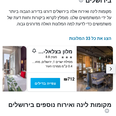
בירושלים
של
את
חדר
מספר
במהלך
מקומות לינה ואירוח אלה בירושלים דורגו בדירוג הגבוה ביותר
הימים
סוף
על ידי המשתמשים שלנו. מומלץ לקרוא ביקורות וחוות דעת של
שנותרו
השבוע
משתמשים כדי לדעת למה המלונות האלה מדורגים גבוה.
עד
זה
למועד
שנמצא
השהות
בימים
הצג את כל 33 המלונות
התרשים
האחרונים
כולל
1
מלון בצלאל- מלון בוטיק מרשת אטלס
ציר
3 כוכבים
מצוין 8.8
Y
מסילת ישרים 1, ירושלים, מחוז ירושלים, ישראל
המציג
0.4 ק״מ ממרכז העיר
את
מחיר
הממוצע
₪712
של
צפייה בדילים
חדר
מקומות לינה ואירוח נוספים בירושלים