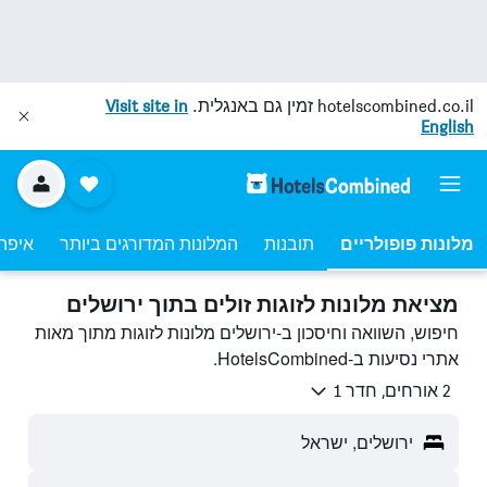
hotelscombined.co.il
זמין גם באנגלית.
Visit site in
English
מלונות פופולריים
תובנות
המלונות המדורגים ביותר
איפה
מציאת מלונות לזוגות זולים בתוך ירושלים
חיפוש, השוואה וחיסכון ב-ירושלים מלונות לזוגות מתוך מאות
אתרי נסיעות ב-HotelsCombined.
2 אורחים, חדר 1
ירושלים, ישראל