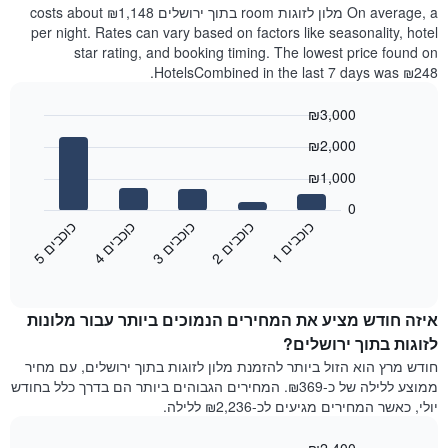
On average, a מלון לזוגות room בתוך ירושלים costs about ₪1,148
per night. Rates can vary based on factors like seasonality, hotel
star rating, and booking timing. The lowest price found on
HotelsCombined in the last 7 days was ₪248.
₪3,000
Bar
Chart
₪2,000
graphic.
chart
with
₪1,000
5
bars.
0
כ
ם
כ
ם
כ
ם
כ
ם
כ
ם
התרשים
3
ו
כ
ב
י
1
ו
כ
ב
י
4
ו
כ
ב
י
2
ו
כ
ב
י
5
ו
כ
ב
י
הבא
End
of
מציג
interactive
את
chart
המחיר
איזה חודש מציע את המחירים הנמוכים ביותר עבור מלונות
הממוצע
לזוגות בתוך ירושלים?
לחדר
חודש מרץ הוא הזול ביותר להזמנת מלון לזוגות בתוך ירושלים, עם מחיר
זוגי
ממוצע ללילה של כ-₪369. המחירים הגבוהים ביותר הם בדרך כלל בחודש
בשלושת
יולי, כאשר המחירים מגיעים לכ-₪2,236 ללילה.
הימים
האחרונים,