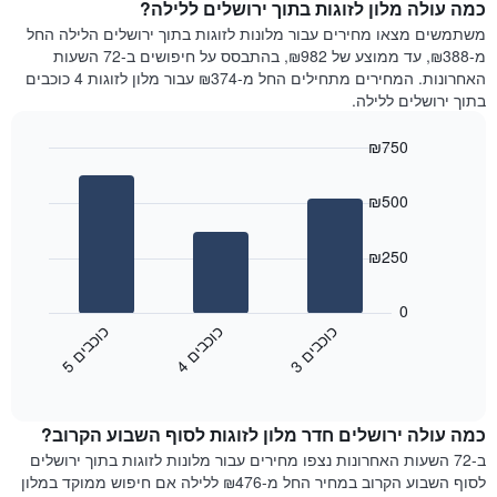
ציר
כמה עולה מלון לזוגות בתוך ירושלים ללילה?
חדר
Y
בשכונות
משתמשים מצאו מחירים עבור מלונות לזוגות בתוך ירושלים הלילה החל
המציג
הכי
מ-₪388, עד ממוצע של ₪982, בהתבסס על חיפושים ב-72 השעות
את
פופולריות
האחרונות. המחירים מתחילים החל מ-₪374 עבור מלון לזוגות 4 כוכבים
מחיר
התרשים
בתוך ירושלים ללילה.
הממוצע
כולל
של
1
₪750
חדר
ציר
Bar
Chart
X
graphic.
chart
המציגים
₪500
with
את
3
מחיר
bars.
₪250
הממוצע
של
התרשים
חדר
הבא
0
התרשים
מציג
כ
ם
כ
ם
כ
ם
כולל
את
3
ו
כ
ב
י
4
ו
כ
ב
י
5
ו
כ
ב
י
1
End
מחיר
of
ציר
הממוצע
interactive
Y
של
chart
המציגים
כמה עולה ירושלים חדר מלון לזוגות לסוף השבוע הקרוב?
חדר
את
הלילה
ב-72 השעות האחרונות נצפו מחירים עבור מלונות לזוגות בתוך ירושלים
השכונות
שנמצא
לסוף השבוע הקרוב במחיר החל מ-₪476 ללילה אם חיפוש ממוקד במלון
הפופולריות