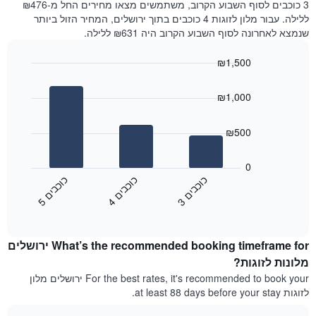
היום
3 כוכבים לסוף השבוע הקרוב, משתמשים מצאו מחירים החל מ-₪476
ביותר
בימים
ללילה. עבור מלון לזוגות 4 כוכבים בתוך ירושלים, המחיר הזול ביותר
האחרונים
שנמצא לאחרונה לסוף השבוע הקרוב היה ₪631 ללילה.
השלושה,
מקובץ
₪1,500
לפי
Bar
Chart
דירוג
graphic.
chart
הכוכבים
₪1,000
with
התרשים
3
מציג
bars.
₪500
1
ציר
התרשים
X
הבא
0
המציג
מציג
כ
ם
כ
ם
כ
ם
קטגוריות
את
3
ו
כ
ב
י
4
ו
כ
ב
י
5
ו
כ
ב
י
מלונות
End
המחיר
of
לפי
הממוצע
interactive
מדרגות
לחדר
chart
כוכבים.
What’s the recommended booking timeframe for ירושלים
ללילה
התרשים
הנוכחי,
מלונות לזוגות?
כולל
כפי
For the best rates, it's recommended to book your ירושלים מלון
1
שנמצא
לזוגות at least 88 days before your stay.
ציר
בשלושת
Y
הימים