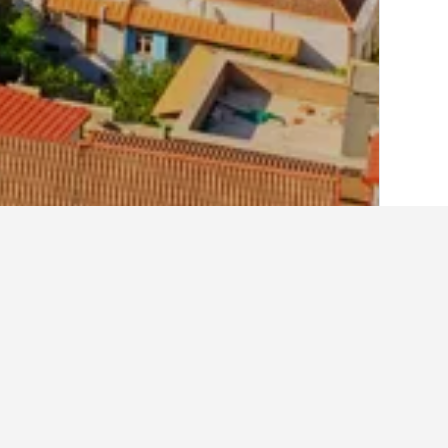
בית
גאורגיה
25,034
טביליסי
8,340
טב
מקומות לינה ואיר
הצגת כל 8,340 מקומות האירוח