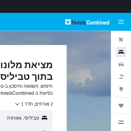
טיסות
מלונות
מציאת מלונות
רכבים
בתוך טביליסי
חבילות
חיפוש, השוואה וחיסכון ב-ט
Explore
נסיעות ב-HotelsCombined.
2 אורחים, חדר 1
טיולים ונסיעות
עִבְרִית