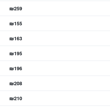
₪259
₪155
₪163
₪195
₪196
₪208
₪210