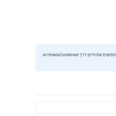
אנחנו אוספים ומציגים ביקורות וחוות דעת רק מהזמנות מאומתות שבוצעו על ידי משתמשים אמיתיים דרך HotelsCombined או