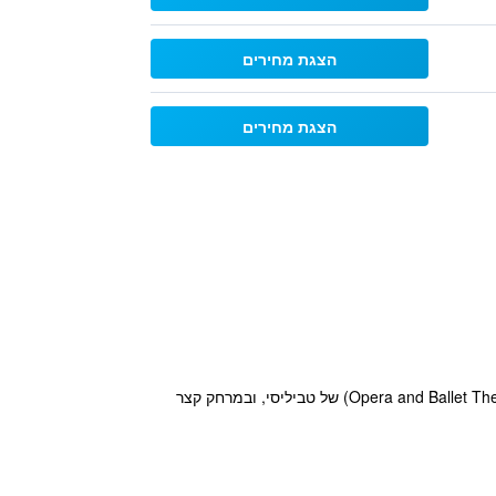
הצגת מחירים
הצגת מחירים
מלון ניו טיפליס (New Tiflis Hotel) ממוקם בטביליסי סיטי (Tbilisi City), במרחק 800 מ' מתאטרון הבלט והאופרה (Opera and Ballet Theatre) של טביליסי, ובמרחק קצר