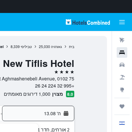
טיסות
בית
גאורגיה
25,030
טביליסי
8,339
tel
מלונות
New Tiflis Hotel
רכבים
4 כוכבים
חבילות
75 Davit Aghmashenebeli Avenue, 0102, טביליסי, T'bilisi, גאורגיה
+995 32 224 24 26
Explore
מצוין
1,000 דירוגים מאומתים
8.0
טיולים ונסיעות
ה' 13.08
-
עִבְרִית
2 אורחים, חדר 1