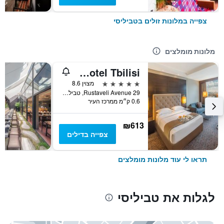
צפייה במלונות זולים בטביליסי
מלונות מומלצים
The Biltmore Hotel Tbilisi
5 כוכבים
מצוין 8.6
29 Rustaveli Avenue, טביליסי, גאורגיה
0.6 ק״מ ממרכז העיר
₪613
צפייה בדילים
תראו לי עוד מלונות מומלצים
לגלות את טביליסי