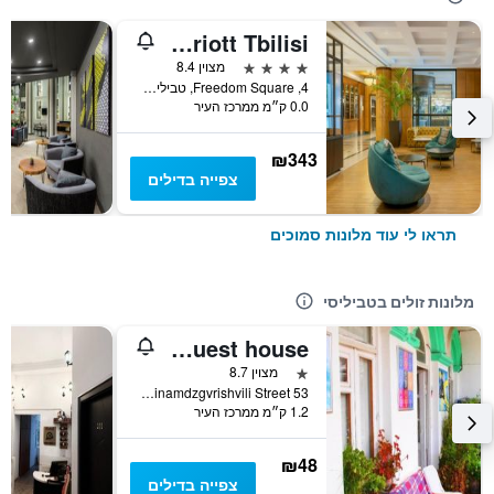
Courtyard by Marriott Tbilisi
4 כוכבים
מצוין 8.4
4, Freedom Square, טביליסי, גאורגיה
0.0 ק״מ ממרכז העיר
₪343
צפייה בדילים
תראו לי עוד מלונות סמוכים
מלונות זולים בטביליסי
Green Stairs Guest house
כוכב 1
מצוין 8.7
Tsinamdzgvrishvili Street 53, טביליסי, גאורגיה
1.2 ק״מ ממרכז העיר
₪48
צפייה בדילים