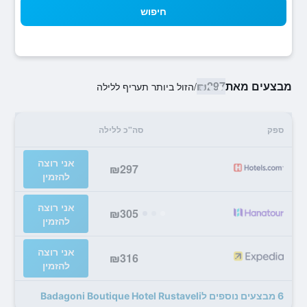
חיפוש
מבצעים מאת
₪297
/
הזול ביותר תעריף ללילה
ספק
סה"כ ללילה
אני רוצה
₪297
להזמין
אני רוצה
₪305
להזמין
אני רוצה
₪316
להזמין
6 מבצעים נוספים לBadagoni Boutique Hotel Rustaveli