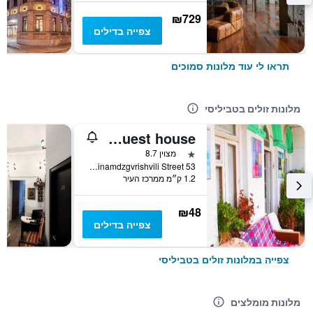
₪729
צפייה בדילים
תראו לי עוד מלונות סמוכים
מלונות זולים בטביליסי
Green Stairs Guest house
כוכב 1
מצוין 8.7
Tsinamdzgvrishvili Street 53, טביליסי, גאורגיה
1.2 ק״מ ממרכז העיר
₪48
צפייה בדילים
צפייה במלונות זולים בטביליסי
מלונות מומלצים