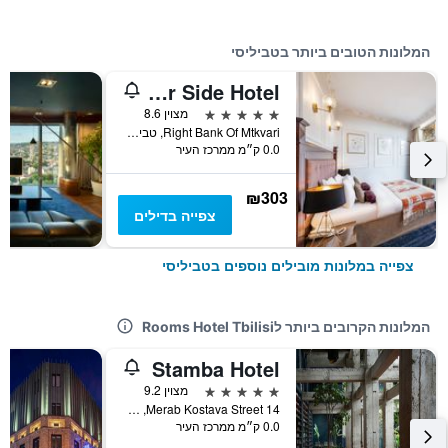
המלונות הטובים ביותר בטביליסי
River Side Hotel
5 כוכבים
מצוין 8.6
Right Bank Of Mtkvari, טביליסי, גאורגיה
0.0 ק״מ ממרכז העיר
₪303
צפייה בדילים
צפייה במלונות מובילים נוספים בטביליסי
המלונות הקרובים ביותר לRooms Hotel Tbilisi
Stamba Hotel
5 כוכבים
מצוין 9.2
14 Merab Kostava Street, טביליסי, גאורגיה
0.0 ק״מ ממרכז העיר