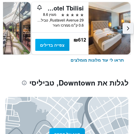
The Biltmore Hotel Tbilisi
5 כוכבים
מצוין 8.6
29 Rustaveli Avenue, טביליסי, גאורגיה
0.6 ק״מ ממרכז העיר
₪612
צפייה בדילים
תראו לי עוד מלונות מומלצים
לגלות את Downtown, טביליסי