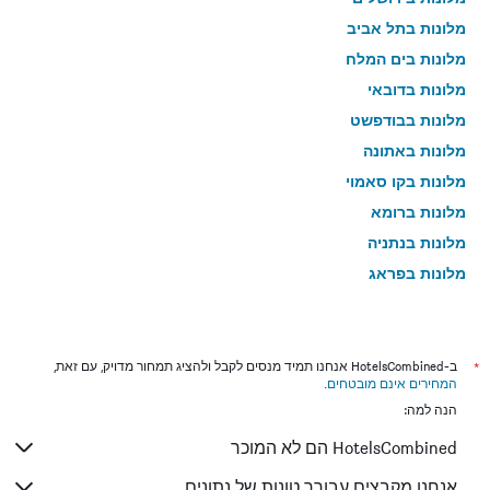
מלונות בתל אביב
מלונות בים המלח
מלונות בדובאי
מלונות בבודפשט
מלונות באתונה
מלונות בקו סאמוי
מלונות ברומא
מלונות בנתניה
מלונות בפראג
מלונות בטבריה
מלונות בטוקיו
מלונות בניו יורק
*
ב-HotelsCombined אנחנו תמיד מנסים לקבל ולהציג תמחור מדויק, עם זאת,
המחירים אינם מובטחים
.
מלונות בבנגקוק
הנה למה:
מלונות בלונדון
HotelsCombined הם לא המוכר
מלונות בבוקרשט
מלונות בפאפוס
אנחנו מקבצים עבורך טונות של נתונים