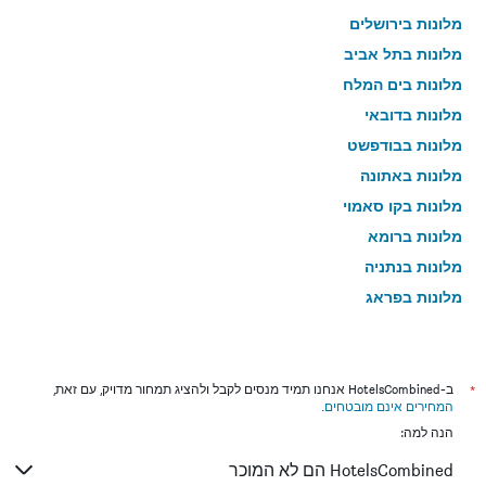
מלונות בירושלים
מלונות בתל אביב
מלונות בים המלח
מלונות בדובאי
מלונות בבודפשט
מלונות באתונה
מלונות בקו סאמוי
מלונות ברומא
מלונות בנתניה
מלונות בפראג
מלונות בטבריה
מלונות בטוקיו
מלונות בניו יורק
*
ב-HotelsCombined אנחנו תמיד מנסים לקבל ולהציג תמחור מדויק, עם זאת,
המחירים אינם מובטחים
.
מלונות בבנגקוק
הנה למה:
מלונות בלונדון
HotelsCombined הם לא המוכר
מלונות בבוקרשט