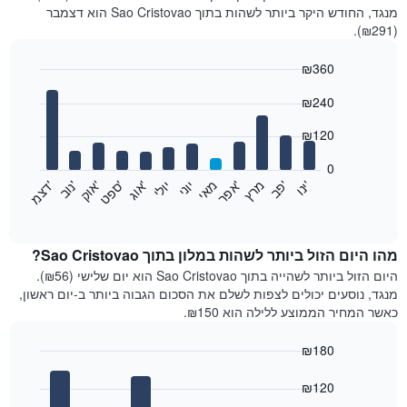
מנגד, החודש היקר ביותר לשהות בתוך Sao Cristovao הוא דצמבר
(₪291).
₪360
Bar
Chart
₪240
graphic.
chart
with
12
₪120
bars.
0
התרשים
'
'
מרץ
'
מאי
יוני
יולי
'
'
'
'
'
י
נ
ו
פ
ב​​​​​​​
א
פ
ר
א
ו
ג
ס
פ
ט
א
ו
ק
נ
ו
ב
ד
צ
מ
הבא
End
of
מציג
interactive
את
chart
מחיר
מהו היום הזול ביותר לשהות במלון בתוך Sao Cristovao?
הממוצע
היום הזול ביותר לשהייה בתוך Sao Cristovao הוא יום שלישי (₪56).
של
מנגד, נוסעים יכולים לצפות לשלם את הסכום הגבוה ביותר ב-יום ראשון,
חדר
כאשר המחיר הממוצע ללילה הוא ₪150.
בכל
חודש
₪180
התרשים
Bar
כולל
Chart
graphic.
chart
₪120
1
with