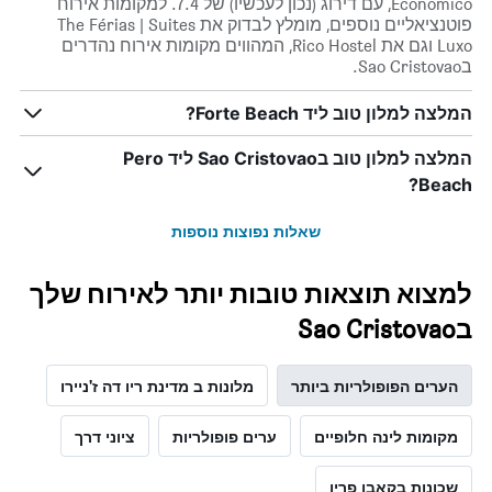
Economico, עם דירוג (נכון לעכשיו) של 7.4. למקומות אירוח
כולל
פוטנציאליים נוספים, מומלץ לבדוק את The Férias | Suites
1
Luxo וגם את Rico Hostel, המהווים מקומות אירוח נהדרים
ציר
בSao Cristovao.
Y
המציג
המלצה למלון טוב ליד Forte Beach?
את
מחיר
המלצה למלון טוב בSao Cristovao ליד Pero
הממוצע
של
Beach?
חדר
שאלות נפוצות נוספות
למצוא תוצאות טובות יותר לאירוח שלך
בSao Cristovao
הערים הפופולריות ביותר
מלונות ב מדינת ריו דה ז'ניירו
מקומות לינה חלופיים
ערים פופולריות
ציוני דרך
שכונות בקאבו פריו