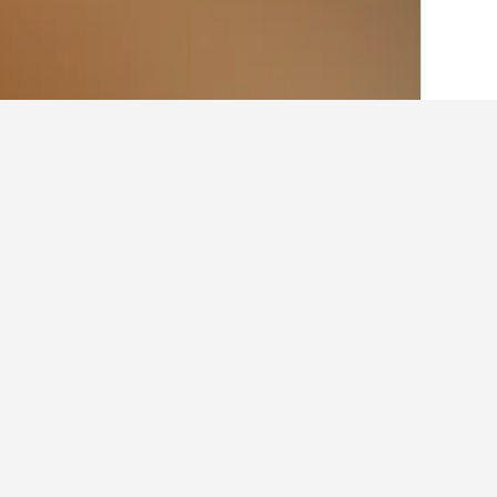
בית
ברזיל
225,647
דרום-מזרח ברזיל
,883
תובנות עבור מלונות בתוך ior
ניתן להשתמש בטיפים שלנו המבוססים על נתוני HotelsCombined כדי למצוא את המלון הבא שלך ב