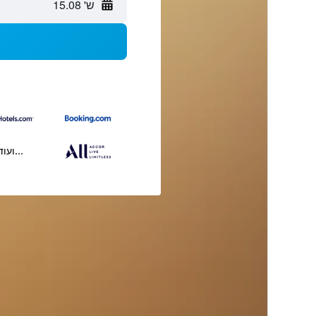
ש' 15.08
...ועוד