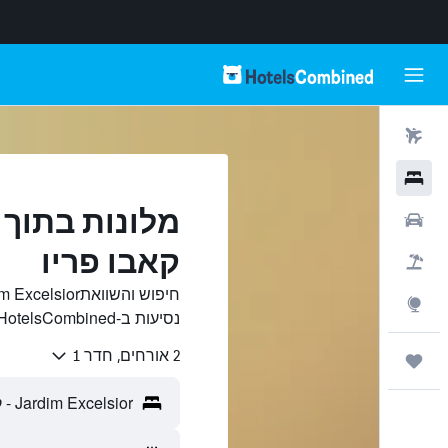
טיסות
מלונות
רכבים
קאבו פריו
חבילות
Explore
נסיעות ב-HotelsCombined.
2 אורחים, חדר 1
טיולים ונסיעות