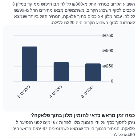
את
שנמצא
השבוע הקרוב במחיר החל מ-₪300 ללילה אם חיפוש ממוקד במלון 3
מחיר
היום
כוכבים לסוף השבוע הקרוב, משתמשים מצאו מחירים החל מ-₪299
הממוצע
בימים
ללילה. עבור מלון 4 כוכבים בתוך פלאקה, המחיר הזול ביותר שנמצא
של
האחרונים
לאחרונה לסוף השבוע הקרוב היה ₪320 ללילה.
חדר
השלושה,
מקובץ
₪750
לפי
Bar
Chart
דירוג
graphic.
chart
הכוכבים
₪500
with
התרשים
3
מציג
bars.
₪250
1
ציר
התרשים
X
הבא
0
המציג
מציג
כ
ם
כ
ם
כ
ם
קטגוריות
את
3
ו
כ
ב
י
4
ו
כ
ב
י
5
ו
כ
ב
י
מלונות
End
המחיר
of
לפי
הממוצע
interactive
מדרגות
לחדר
chart
כוכבים.
כמה זמן מראש כדאי להזמין מלון בתוך פלאקה?
ללילה
התרשים
הנוכחי,
ניתן לחסוך כסף על ידי הזמנת מלון לפחות 67 ימים לפני הנסיעה ל
כולל
כפי
פלאקה. המחיר הנמוך ביותר שנמצא כשמזמינים 67 ימים מראש היה
1
שנמצא
₪450 ללילה.
ציר