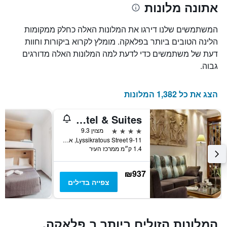
אתונה מלונות
הממוצע
המציגים
של
את
חדר
מספר
המשתמשים שלנו דירגו את המלונות האלה כחלק ממקומות
הימים
במהלך
הלינה הטובים ביותר בפלאקה. מומלץ לקרוא ביקורות וחוות
סוף
שנותרו
דעת של משתמשים כדי לדעת למה המלונות האלה מדורגים
עד
השבוע
זה
למועד
גבוה.
השהות
שנמצא
בימים
התרשים
כולל
האחרונים
הצג את כל 1,382 המלונות
1
ציר
Ava Hotel & Suites
Y
המציג
4 כוכבים
מצוין 9.3
את
9-11 Lyssikratous Street, אתונה, יוון
1.4 ק״מ ממרכז העיר
מחיר
הממוצע
של
₪937
חדר
צפייה בדילים
המלונות הזולים ביותר ב פלאקה,