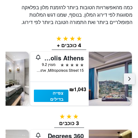
כמה מהאפשרויות הטובות ביותר להזמנת מלון בפלאקה
מסווגות לפי דירוג המלון. בנוסף, שמנו דגש המלונות
הפופולריים ביותר ואת התמורה הטובה ביותר לפי דירוג.
4 כוכבים
4 כוכבים +
Electra Metropolis Athens
5 כוכבים
מצוין 9.2
15 Mitropoleos Street, אתונה, יוון
₪1,043
צפייה
בדילים
3 כוכבים
3 כוכבים
360 Degrees