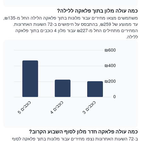
1
את
chart
ציר
מחיר
כמה עולה מלון בתוך פלאקה ללילה?
Y
הממוצע
משתמשים מצאו מחירים עבור מלונות בתוך פלאקה הלילה החל מ-₪135,
המציגים
של
עד ממוצע של ₪259, בהתבסס על חיפושים ב-72 השעות האחרונות.
את
חדר
המחירים מתחילים החל מ-₪227 עבור מלון 4 כוכבים בתוך פלאקה
המחיר
לכל
ללילה.
הממוצע
יום
של
בשבוע
חדר
₪600
התרשים
Bar
כולל
Chart
graphic.
chart
1
₪400
with
ציר
3
X
bars.
₪200
המציגים
את
התרשים
ימי
הבא
0
השבוע.
מציג
כ
ם
כ
ם
כ
ם
התרשים
את
3
ו
כ
ב
י
4
ו
כ
ב
י
5
ו
כ
ב
י
כולל
End
מחיר
1
of
הממוצע
interactive
ציר
של
chart
Y
כמה עולה פלאקה חדר מלון לסוף השבוע הקרוב?
חדר
המציג
הלילה
ב-72 השעות האחרונות נצפו מחירים עבור מלונות בתוך פלאקה לסוף