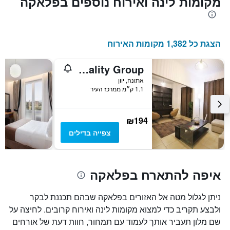
מקומות לינה ואירוח נוספים בפלאקה
הצגת כל 1,382 מקומות האירוח
Gk Athens by Gk Hospitality Group
אתונה, יוון
1.1 ק״מ ממרכז העיר
₪194
צפייה בדילים
איפה להתארח בפלאקה
ניתן לגלול מטה אל האזורים בפלאקה שבהם תכננת לבקר
ולבצע תקריב כדי למצוא מקומות לינה ואירוח קרובים. לחיצה על
שם מלון תעביר אותך לעמוד עם תמחור, חוות דעת של אורחים