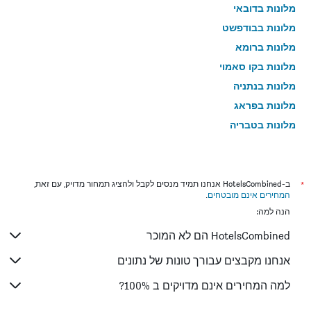
מלונות בדובאי
מלונות בבודפשט
מלונות ברומא
מלונות בקו סאמוי
מלונות בנתניה
מלונות בפראג
מלונות בטבריה
מלונות בטוקיו
מלונות בניו יורק
מלונות בבנגקוק
*
ב-HotelsCombined אנחנו תמיד מנסים לקבל ולהציג תמחור מדויק, עם זאת,
המחירים אינם מובטחים
.
מלונות בלונדון
הנה למה:
מלונות בבוקרשט
HotelsCombined הם לא המוכר
מלונות בפאפוס
מלונות בפאטונג
אנחנו מקבצים עבורך טונות של נתונים
מלונות בלימסול
למה המחירים אינם מדויקים ב 100%?
מלונות בפריז