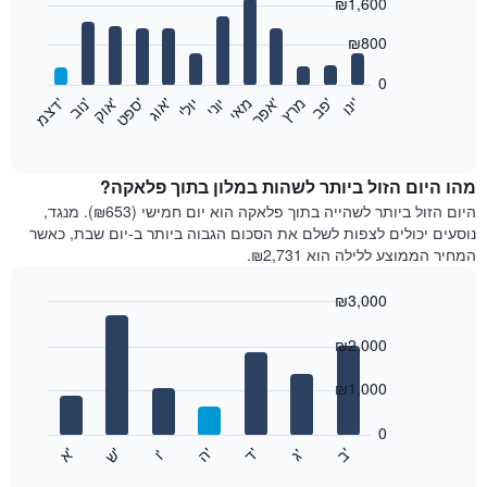
₪1,600
graphic.
chart
with
12
₪800
bars.
0
התרשים
'
'
מרץ
'
מאי
יוני
יולי
'
'
'
'
'
י
נ
ו
פ
ב​​​​​​​
א
פ
ר
א
ו
ג
ס
פ
ט
א
ו
ק
נ
ו
ב
ד
צ
מ
הבא
End
of
מציג
interactive
את
chart
מחיר
מהו היום הזול ביותר לשהות במלון בתוך פלאקה?
הממוצע
היום הזול ביותר לשהייה בתוך פלאקה הוא יום חמישי (₪653). מנגד,
של
נוסעים יכולים לצפות לשלם את הסכום הגבוה ביותר ב-יום שבת, כאשר
חדר
המחיר הממוצע ללילה הוא ₪2,731.
בכל
חודש
₪3,000
התרשים
Bar
כולל
Chart
graphic.
chart
₪2,000
1
with
ציר
7
₪1,000
X
bars.
המציגים
חודשים.
0
התרשים
התרשים
'
'
'
'
'
'
ש
'
א
ה
ב
ד
ג
ו
הבא
End
כולל
of
מציג
interactive