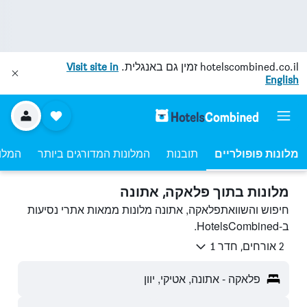
hotelscombined.co.il
זמין גם באנגלית.
Visit site in
English
מלונות פופולריים
תובנות
המלונות המדורגים ביותר
המלונ
מלונות בתוך פלאקה, אתונה
חיפוש והשוואתפלאקה, אתונה מלונות ממאות אתרי נסיעות
ב-HotelsCombined.
2 אורחים, חדר 1
פלאקה - אתונה, אטיקי, יוון