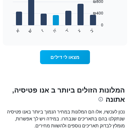
chart
₪800
1
with
ציר
7
₪400
X
bars.
המציגים
חודשים.
0
התרשים
התרשים
'
'
'
'
'
'
ש
'
א
ה
ב
ד
ג
ו
הבא
End
כולל
of
מציג
interactive
1
את
chart
ציר
מחיר
Y
הממוצע
מצאו לי דילים
המציגים
של
את
חדר
המחיר
לכל
הממוצע
יום
של
בשבוע
חדר
התרשים
המלונות הזולים ביותר ב אנו פטיסיה,
כולל
אתונה
1
ציר
X
נכון לעכשיו, אלו הם המלונות במחיר הנמוך ביותר באנו פטיסיה
המציגים
שנתקלנו בהם בתאריכים שנבחרו. במידה ויש לך אפשרות,
את
מומלץ לבדוק תאריכים נוספים ולהשוות מחירים.
ימי