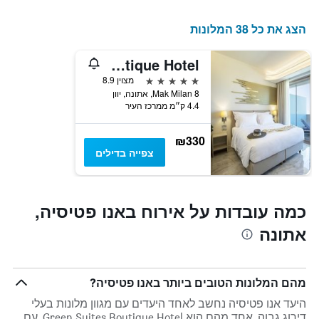
השבוע.
התרשים
הצג את כל 38 המלונות
כולל
1
ציר
Green Suites Boutique Hotel
Y
5 כוכבים
מצוין 8.9
המציג
Mak Milan 8, אתונה, יוון
את
4.4 ק״מ ממרכז העיר
מחיר
הממוצע
של
₪330
חדר
צפייה בדילים
כמה עובדות על אירוח באנו פטיסיה,
אתונה
מהם המלונות הטובים ביותר באנו פטיסיה?
היעד אנו פטיסיה נחשב לאחד היעדים עם מגוון מלונות בעלי
דירוג גבוה, אחד מהם הוא Green Suites Boutique Hotel, עם