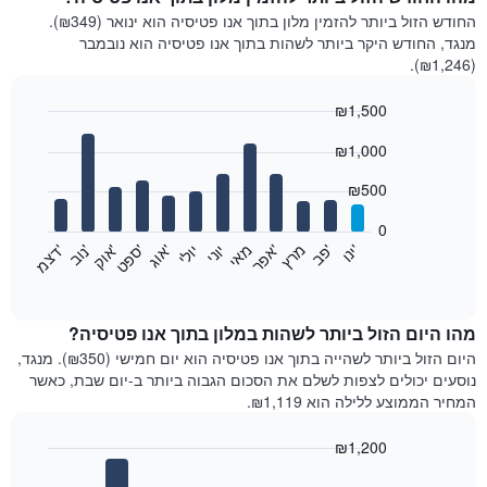
החודש הזול ביותר להזמין מלון בתוך אנו פטיסיה הוא ינואר (₪349).
מנגד, החודש היקר ביותר לשהות בתוך אנו פטיסיה הוא נובמבר
(₪1,246).
₪1,500
Bar
Chart
₪1,000
graphic.
chart
with
12
₪500
bars.
0
התרשים
'
'
מרץ
'
מאי
יוני
יולי
'
'
'
'
'
י
נ
ו
פ
ב​​​​​​​
א
פ
ר
א
ו
ג
ס
פ
ט
א
ו
ק
נ
ו
ב
ד
צ
מ
הבא
End
of
מציג
interactive
את
chart
מחיר
מהו היום הזול ביותר לשהות במלון בתוך אנו פטיסיה?
הממוצע
היום הזול ביותר לשהייה בתוך אנו פטיסיה הוא יום חמישי (₪350). מנגד,
של
נוסעים יכולים לצפות לשלם את הסכום הגבוה ביותר ב-יום שבת, כאשר
חדר
המחיר הממוצע ללילה הוא ₪1,119.
בכל
חודש
₪1,200
התרשים
Bar
כולל
Chart
graphic.