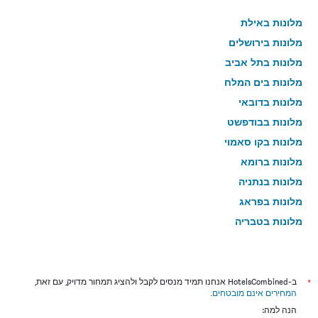
מלונות באילת
מלונות בירושלים
מלונות בתל אביב
מלונות בים המלח
מלונות בדובאי
מלונות בבודפשט
מלונות בקו סאמוי
מלונות ברומא
מלונות בנתניה
מלונות בפראג
מלונות בטבריה
מלונות בטוקיו
מלונות בניו יורק
מלונות בבנגקוק
*
ב-HotelsCombined אנחנו תמיד מנסים לקבל ולהציג תמחור מדויק, עם זאת,
המחירים אינם מובטחים
.
מלונות בלונדון
הנה למה: