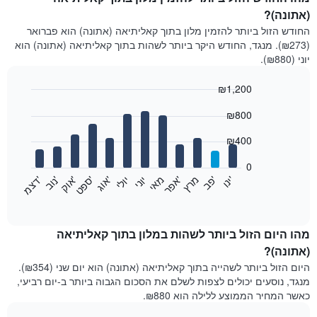
(אתונה)?
החודש הזול ביותר להזמין מלון בתוך קאליתיאה (אתונה) הוא פברואר
(₪273). מנגד, החודש היקר ביותר לשהות בתוך קאליתיאה (אתונה) הוא
יוני (₪880).
₪1,200
Bar
Chart
₪800
graphic.
chart
with
12
₪400
bars.
0
התרשים
'
'
מרץ
'
מאי
יוני
יולי
'
'
'
'
'
י
נ
ו
פ
ב​​​​​​​
א
פ
ר
א
ו
ג
ס
פ
ט
א
ו
ק
נ
ו
ב
ד
צ
מ
הבא
End
of
מציג
interactive
את
chart
מחיר
מהו היום הזול ביותר לשהות במלון בתוך קאליתיאה
הממוצע
(אתונה)?
של
היום הזול ביותר לשהייה בתוך קאליתיאה (אתונה) הוא יום שני (₪354).
חדר
מנגד, נוסעים יכולים לצפות לשלם את הסכום הגבוה ביותר ב-יום רביעי,
בכל
כאשר המחיר הממוצע ללילה הוא ₪880.
חודש
התרשים