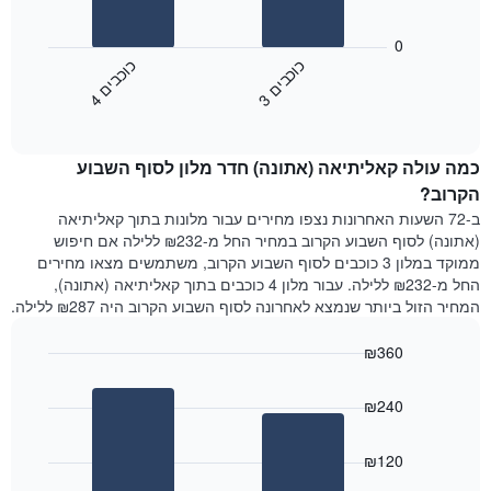
את
התרשים
ימי
הבא
0
השבוע.
מציג
כ
ם
כ
ם
התרשים
את
3
ו
כ
ב
י
4
ו
כ
ב
י
כולל
End
מחיר
1
of
הממוצע
interactive
ציר
של
chart
Y
כמה עולה קאליתיאה (אתונה) חדר מלון לסוף השבוע
חדר
המציג
הלילה
הקרוב?
את
שנמצא
ב-72 השעות האחרונות נצפו מחירים עבור מלונות בתוך קאליתיאה
מחיר
היום
(אתונה) לסוף השבוע הקרוב במחיר החל מ-₪232 ללילה אם חיפוש
הממוצע
בימים
ממוקד במלון 3 כוכבים לסוף השבוע הקרוב, משתמשים מצאו מחירים
של
האחרונים
החל מ-₪232 ללילה. עבור מלון 4 כוכבים בתוך קאליתיאה (אתונה),
חדר
השלושה,
המחיר הזול ביותר שנמצא לאחרונה לסוף השבוע הקרוב היה ₪287 ללילה.
מקובץ
לפי
₪360
דירוג
הכוכבים
Bar
Chart
graphic.
chart
התרשים
₪240
with
מציג
2
1
bars.
ציר
₪120
X
התרשים