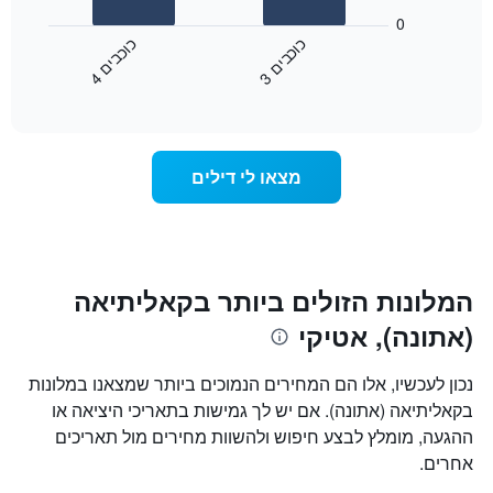
המציג
הבא
0
קטגוריות
מציג
כ
ם
כ
ם
מלונות
את
לפי
3
ו
כ
ב
י
4
ו
כ
ב
י
End
המחיר
מדרגות
of
הממוצע
interactive
כוכבים.
לחדר
chart
התרשים
ללילה
כולל
הנוכחי,
מצאו לי דילים
1
כפי
ציר
שנמצא
Y
בשלושת
המציגים
הימים
את
האחרונים,
מחיר
לפי
המלונות הזולים ביותר בקאליתיאה
החדר
דירוג
הממוצע
(אתונה), אטיקי
כוכבים
להלילה
התרשים
שנמצא
כולל1
נכון לעכשיו, אלו הם המחירים הנמוכים ביותר שמצאנו במלונות
בשלושת
ציר
הימים
בקאליתיאה (אתונה). אם יש לך גמישות בתאריכי היציאה או
X
האחרונים
ההגעה, מומלץ לבצע חיפוש ולהשוות מחירים מול תאריכים
המציגים
קטגוריות
אחרים.
מלונות