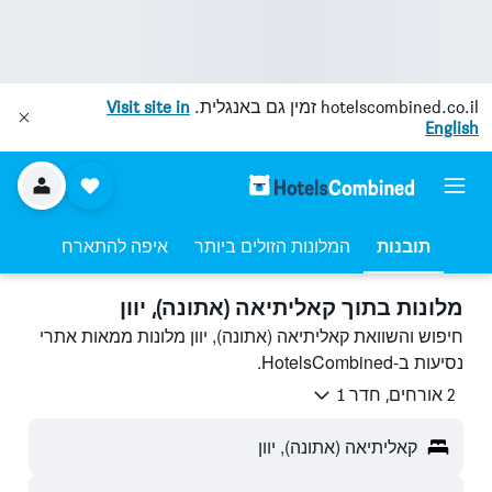
hotelscombined.co.il
זמין גם באנגלית.
Visit site in
English
תובנות
המלונות הזולים ביותר
איפה להתארח
מלונות בתוך קאליתיאה (אתונה), יוון
חיפוש והשוואת קאליתיאה (אתונה), יוון מלונות ממאות אתרי
נסיעות ב-HotelsCombined.
2 אורחים, חדר 1
קאליתיאה (אתונה), יוון