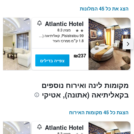
לפי
דירוג
הצג את כל 45 המלונות
כוכבים.
התרשים
Atlantic Hotel
כולל
2 כוכבים
מצוין 8.3
1
Pisistratou 99, קאליתיאה (אתונה), יוון
ציר
1.8 ק״מ ממרכז העיר
Y
המציגים
את
₪237
המחיר
צפייה בדילים
הממוצע
של
חדר
במהלך
מקומות לינה ואירוח נוספים
סוף
בקאליתיאה (אתונה), אטיקי
השבוע
זה
שנמצא
בימים
הצגת כל 45 מקומות האירוח
האחרונים
Atlantic Hotel
2 כוכבים
מצוין 8.3