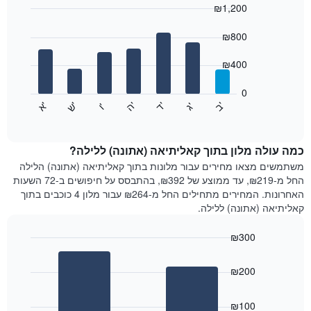
₪1,200
כולל
1
Bar
Chart
graphic.
ציר
chart
₪800
with
X
7
המציגים
₪400
bars.
חודשים.
התרשים
0
התרשים
כולל
'
'
'
'
'
'
ש
'
א
ה
ב
ד
ג
ו
הבא
End
1
of
מציג
ציר
interactive
את
chart
Y
מחיר
כמה עולה מלון בתוך קאליתיאה (אתונה) ללילה?
המציגים
הממוצע
משתמשים מצאו מחירים עבור מלונות בתוך קאליתיאה (אתונה) הלילה
את
של
החל מ-₪219, עד ממוצע של ₪392, בהתבסס על חיפושים ב-72 השעות
המחיר
חדר
הממוצע
האחרונות. המחירים מתחילים החל מ-₪264 עבור מלון 4 כוכבים בתוך
לכל
של
קאליתיאה (אתונה) ללילה.
יום
חדר
בשבוע
₪300
התרשים
Bar
כולל
Chart
graphic.
chart
1
₪200
with
ציר
2
X
bars.
₪100
המציגים