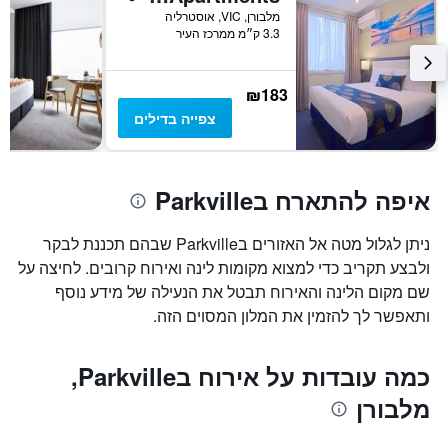
מלבורן, VIC, אוסטרליה
1
3.3 ק״מ ממרכז העיר
ציר
Y
המציגים
₪183
את
המחיר
צפייה בדילים
הממוצע
של
חדר
במהלך
איפה להתארח בParkville
סוף
השבוע
ניתן לגלול מטה אל האזורים בParkville שבהם תכננת לבקר
זה
שנמצא
ולבצע תקריב כדי למצוא מקומות לינה ואירוח קרובים. לחיצה על
בימים
שם מקום הלינה והאירוח תבטל את הנעילה של מידע נוסף
האחרונים
ותאפשר לך להזמין את המלון המסוים הזה.
כמה עובדות על אירוח בParkville,
מלבורן