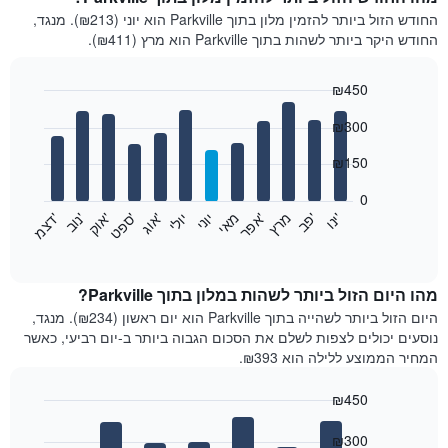
החודש הזול ביותר להזמין מלון בתוך Parkville הוא יוני (₪213). מנגד,
החודש היקר ביותר לשהות בתוך Parkville הוא מרץ (₪411).
₪450
Bar
Chart
₪300
graphic.
chart
with
12
₪150
bars.
0
התרשים
'
'
מרץ
'
מאי
יוני
יולי
'
'
'
'
'
י
נ
ו
פ
ב​​​​​​​
א
פ
ר
א
ו
ג
ס
פ
ט
א
ו
ק
נ
ו
ב
ד
צ
מ
הבא
End
of
מציג
interactive
את
chart
מחיר
מהו היום הזול ביותר לשהות במלון בתוך Parkville?
הממוצע
היום הזול ביותר לשהייה בתוך Parkville הוא יום ראשון (₪234). מנגד,
של
נוסעים יכולים לצפות לשלם את הסכום הגבוה ביותר ב-יום רביעי, כאשר
חדר
המחיר הממוצע ללילה הוא ₪393.
בכל
חודש
₪450
התרשים
Bar
כולל
Chart
graphic.
chart
₪300
1