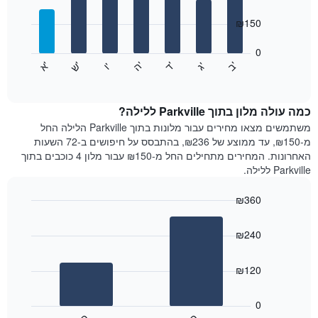
with
ציר
7
₪150
X
bars.
המציגים
חודשים.
0
התרשים
התרשים
'
'
'
'
'
'
ש
'
א
ה
ד
ב
ג
ו
הבא
End
כולל
of
מציג
interactive
1
את
chart
ציר
מחיר
כמה עולה מלון בתוך Parkville ללילה?
Y
הממוצע
משתמשים מצאו מחירים עבור מלונות בתוך Parkville הלילה החל
המציגים
של
מ-₪150, עד ממוצע של ₪236, בהתבסס על חיפושים ב-72 השעות
את
חדר
האחרונות. המחירים מתחילים החל מ-₪150 עבור מלון 4 כוכבים בתוך
המחיר
לכל
Parkville ללילה.
הממוצע
יום
של
בשבוע
חדר
₪360
התרשים
Bar
כולל
Chart
graphic.
chart
1
₪240
with
ציר
2
X
bars.
₪120
המציגים
את
התרשים
ימי
הבא
0
השבוע.
מציג