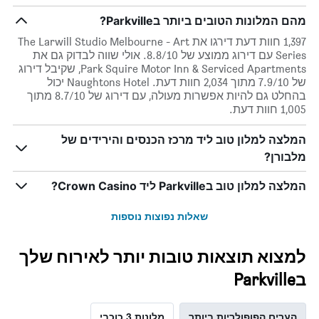
מהם המלונות הטובים ביותר בParkville?
1,397 חוות דעת דירגו את The Larwill Studio Melbourne - Art
Series עם דירוג ממוצע של 8.8/10. אולי שווה לבדוק גם את
Park Squire Motor Inn & Serviced Apartments, שקיבל דירוג
של 7.9/10 מתוך 2,034 חוות דעת. Naughtons Hotel יכול
בהחלט גם להיות אפשרות מעולה, עם דירוג של 8.7/10 מתוך
1,005 חוות דעת.
המלצה למלון טוב ליד מרכז הכנסים והירידים של
מלבורן?
המלצה למלון טוב בParkville ליד Crown Casino?
שאלות נפוצות נוספות
למצוא תוצאות טובות יותר לאירוח שלך
בParkville
הערים הפופולריות ביותר
מלונות 3 כוכבי