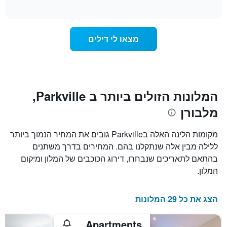
of
לפי
הממוצע
interactive
מדרגות
לחדר
chart
כוכבים.
ללילה
התרשים
הנוכחי,
מצאו לי דילים
כולל
כפי
1
שנמצא
ציר
בשלושת
Y
הימים
המציגים
האחרונים,
את
לפי
המלונות הזולים ביותר ב Parkville,
מחיר
דירוג
מלבורן
החדר
כוכבים
הממוצע
התרשים
להלילה
כולל1
מקומות הלינה האלה בParkville גובים את המחיר הנמוך ביותר
שנמצא
ציר
ללילה מבין אלה שנתקלנו בהם. המחירים בדרך משתנים
בשלושת
X
הימים
בהתאם לתאריכים שנבחרו, דירוג הכוכבים של המלון ומיקום
המציגים
האחרונים
קטגוריות
המלון.
מלונות
לפי
דירוג
הצג את כל 29 המלונות
כוכבים.
התרשים
Park Squire Motor Inn & Serviced Apartments
כולל