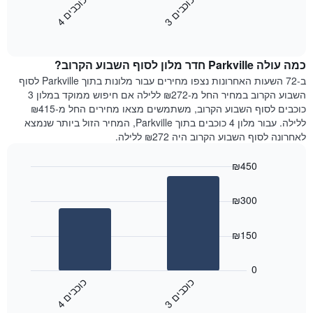
כ
ם
כ
ם
התרשים
את
3
ו
כ
ב
י
4
ו
כ
ב
י
כולל
End
מחיר
1
of
הממוצע
interactive
ציר
של
chart
Y
כמה עולה Parkville חדר מלון לסוף השבוע הקרוב?
חדר
המציג
הלילה
ב-72 השעות האחרונות נצפו מחירים עבור מלונות בתוך Parkville לסוף
את
שנמצא
השבוע הקרוב במחיר החל מ-₪272 ללילה אם חיפוש ממוקד במלון 3
מחיר
היום
כוכבים לסוף השבוע הקרוב, משתמשים מצאו מחירים החל מ-₪415
הממוצע
בימים
ללילה. עבור מלון 4 כוכבים בתוך Parkville, המחיר הזול ביותר שנמצא
של
האחרונים
לאחרונה לסוף השבוע הקרוב היה ₪272 ללילה.
חדר
השלושה,
מקובץ
₪450
לפי
Bar
Chart
דירוג
graphic.
chart
הכוכבים
₪300
with
התרשים
2
מציג
bars.
₪150
1
ציר
התרשים
X
הבא
0
המציג
מציג
כ
ם
כ
ם
קטגוריות
את
3
ו
כ
ב
י
4
ו
כ
ב
י
מלונות
End
המחיר