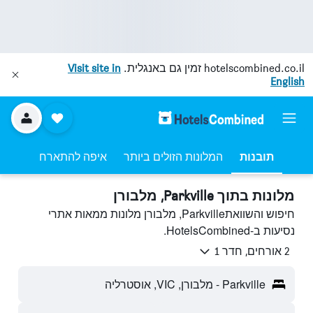
hotelscombined.co.il
זמין גם באנגלית.
Visit site in
English
תובנות
המלונות הזולים ביותר
איפה להתארח
מלונות בתוך Parkville, מלבורן
חיפוש והשוואתParkville, מלבורן מלונות ממאות אתרי
נסיעות ב-HotelsCombined.
2 אורחים, חדר 1
Parkville - מלבורן, VIC, אוסטרליה