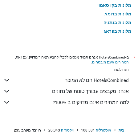
מלונות בקו סאמוי
מלונות ברומא
מלונות בנתניה
מלונות בפראג
מלונות בטבריה
מלונות בטוקיו
מלונות בניו יורק
*
ב-HotelsCombined אנחנו תמיד מנסים לקבל ולהציג תמחור מדויק, עם זאת,
המחירים אינם מובטחים
.
מלונות בבנגקוק
הנה למה:
מלונות בלונדון
HotelsCombined הם לא המוכר
מלונות בבוקרשט
מלונות בפאפוס
אנחנו מקבצים עבורך טונות של נתונים
מלונות בלימסול
למה המחירים אינם מדויקים ב 100%?
מלונות בפאטונג
מלונות בפריז
מלונות בוינה
בית
אוסטרליה
108,581
ויקטוריה
26,343
רוזבד מערב
235
מלונות בטביליסי