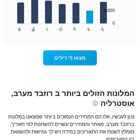
with
ציר
7
₪200
X
bars.
המציגים
חודשים.
0
התרשים
התרשים
'
'
'
'
'
'
ש
'
א
ה
ד
ב
ג
ו
הבא
End
כולל
of
מציג
interactive
1
את
chart
ציר
מחיר
Y
הממוצע
מצאו לי דילים
המציגים
של
את
חדר
המחיר
לכל
הממוצע
יום
של
בשבוע
חדר
התרשים
המלונות הזולים ביותר ב רוזבד מערב,
כולל
אוסטרליה
1
ציר
X
נכון לעכשיו, אלו הם המחירים הנמוכים ביותר שמצאנו במלונות
המציגים
ברוזבד מערב. מאחר והמחירים עשויים להשתנות לפי תאריך,
את
מומלץ לשנות את התאריכים במידה ויש לך גמישות ולהשוואת
ימי
השבוע.
בין התעריפים.