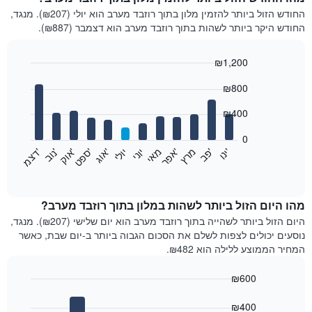
החודש הזול ביותר להזמין מלון בתוך רוזבד מערב הוא יולי (₪207). מנגד,
החודש היקר ביותר לשהות בתוך רוזבד מערב הוא דצמבר (₪887).
₪1,200
Bar
Chart
₪800
graphic.
chart
with
12
₪400
bars.
0
התרשים
'
'
מרץ
'
מאי
יוני
יולי
'
'
'
'
'
י
נ
ו
פ
ב​​​​​​​
א
פ
ר
א
ו
ג
ס
פ
ט
א
ו
ק
נ
ו
ב
ד
צ
מ
הבא
End
of
מציג
interactive
את
chart
מחיר
מהו היום הזול ביותר לשהות במלון בתוך רוזבד מערב?
הממוצע
היום הזול ביותר לשהייה בתוך רוזבד מערב הוא יום שלישי (₪207). מנגד,
של
נוסעים יכולים לצפות לשלם את הסכום הגבוה ביותר ב-יום שבת, כאשר
חדר
המחיר הממוצע ללילה הוא ₪482.
בכל
חודש
₪600
התרשים
Bar
כולל
Chart
graphic.
chart
₪400
1