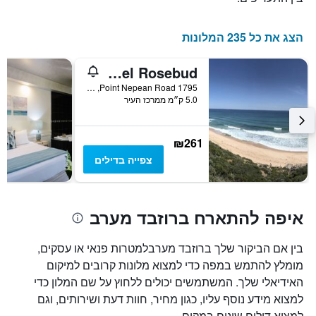
התרשים
כולל
1
הצג את כל 235 המלונות
ציר
Y
Bayview Motel Rosebud
המציג
את
1795 Point Nepean Road, רוזבד מערב, VIC, אוסטרליה
5.0 ק״מ ממרכז העיר
מחיר
הממוצע
של
חדר
₪261
צפייה בדילים
איפה להתארח ברוזבד מערב
בין אם הביקור שלך ברוזבד מערבלמטרות פנאי או עסקים,
מומלץ להתמש במפה כדי למצוא מלונות קרובים למיקום
האידיאלי שלך. המשתמשים יכולים ללחוץ על שם המלון כדי
למצוא מידע נוסף עליו, כגון מחיר, חוות דעת ושירותים, וגם
למצוא דילים שונים במקום.