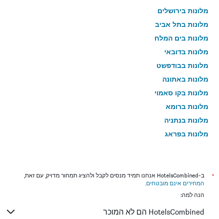
מלונות בירושלים
מלונות בתל אביב
מלונות בים המלח
מלונות בדובאי
מלונות בבודפשט
מלונות באתונה
מלונות בקו סאמוי
מלונות ברומא
מלונות בנתניה
מלונות בפראג
מלונות בטבריה
מלונות בטוקיו
מלונות בניו יורק
*
ב-HotelsCombined אנחנו תמיד מנסים לקבל ולהציג תמחור מדויק, עם זאת,
המחירים אינם מובטחים
.
מלונות בבנגקוק
הנה למה:
מלונות בלונדון
HotelsCombined הם לא המוכר
מלונות בבוקרשט