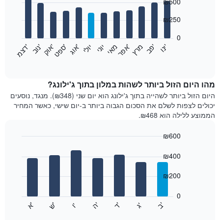
₪500
graphic.
chart
with
12
₪250
bars.
0
התרשים
'
'
מרץ
'
מאי
יוני
יולי
'
'
'
'
'
י
נ
ו
פ
ב​​​​​​​
א
פ
ר
א
ו
ג
ס
פ
ט
א
ו
ק
נ
ו
ב
ד
צ
מ
הבא
End
of
מציג
interactive
את
chart
מחיר
מהו היום הזול ביותר לשהות במלון בתוך ג'ילונג?
הממוצע
היום הזול ביותר לשהייה בתוך ג'ילונג הוא יום שני (₪348). מנגד, נוסעים
של
יכולים לצפות לשלם את הסכום הגבוה ביותר ב-יום שישי, כאשר המחיר
חדר
הממוצע ללילה הוא ₪468.
בכל
חודש
₪600
התרשים
Bar
כולל
Chart
graphic.
chart
₪400
1
with
ציר
7
₪200
X
bars.
המציגים
חודשים.
0
התרשים
התרשים
'
'
'
'
'
'
ש
'
א
ה
ד
ב
ג
ו
הבא
End
כולל
of
מציג
interactive