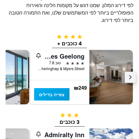
לפי דירוג המלון. שמנו דגש על מקומות הלינה והאירוח
הפופולריים ביותר לפי המשתמשים שלנו, ואת התמורה הטובה
ביותר לפי דירוג.
4 כוכבים
4 כוכבים +
Rydges Geelong
4 כוכבים
טוב 7.8
Cnr Gheringhap & Myers Street, ג'ילונג, VIC, אוסטרליה
₪249
צפייה בדילים
3 כוכבים
3 כוכבים
Admiralty Inn