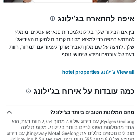
איפה להתארח בג'ילונג
בין אם הביקור שלך בג'ילונגלמטרות פנאי או עסקים, מומלץ
להתמש במפה כדי למצוא מלונות קרובים למיקום האידיאלי
שלך. לחיצה על שם מלון תעביר אותך לעמוד עם תמחור, חוות
דעת של אורחים ומידע שימושי נוסף.
View all ג'ילונג hotel properties
כמה עובדות על אירוח בג'ילונג
מהם המלונות הטובים ביותר בג'ילונג?
Rydges Geelong, עם דירוג של 7.8 מתוך 3,754 חוות דעת, הוא
אחד מהמלונות הפופולריים ביותר בג'ילונג. מקומות לינה
מובילים נוספים כוללים את Kingsway Motel Geelong, עם דירוג
ממוצע של 8.0 מתוך 593 חוות דעת, ואת Holiday Inn & Suites