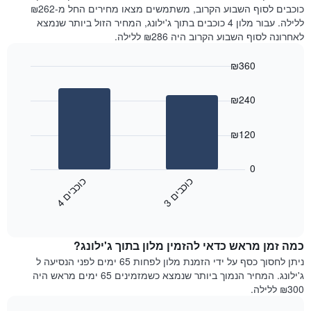
את
היום
כוכבים לסוף השבוע הקרוב, משתמשים מצאו מחירים החל מ-₪262
מחיר
בימים
ללילה. עבור מלון 4 כוכבים בתוך ג'ילונג, המחיר הזול ביותר שנמצא
הממוצע
האחרונים
לאחרונה לסוף השבוע הקרוב היה ₪286 ללילה.
של
השלושה,
חדר
מקובץ
₪360
לפי
Bar
Chart
דירוג
graphic.
chart
הכוכבים
₪240
with
התרשים
2
מציג
bars.
₪120
1
ציר
התרשים
X
הבא
0
המציג
מציג
כ
ם
כ
ם
קטגוריות
את
3
ו
כ
ב
י
4
ו
כ
ב
י
מלונות
End
המחיר
of
לפי
הממוצע
interactive
מדרגות
לחדר
chart
כוכבים.
כמה זמן מראש כדאי להזמין מלון בתוך ג'ילונג?
ללילה
התרשים
הנוכחי,
ניתן לחסוך כסף על ידי הזמנת מלון לפחות 65 ימים לפני הנסיעה ל
כולל
כפי
ג'ילונג. המחיר הנמוך ביותר שנמצא כשמזמינים 65 ימים מראש היה
1
שנמצא
₪300 ללילה.
ציר
בשלושת
Y