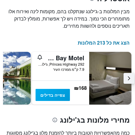
של
את
חדר
מספר
מבין המלונות ב-ג'ילונג שנתקלנו בהם, מקומות לינה ואירוח אלו
הימים
במהלך
מתומחרים הכי נמוך. במידה ויש לך אפשרות, מומלץ לבדוק
סוף
שנותרו
תאריכים נוספים ולהשוות מחירים.
עד
השבוע
זה
למועד
השהות
שנמצא
הצג את כל 213 המלונות
בימים
התרשים
כולל
האחרונים
1
Corio Bay Motel
ציר
292 Princes Highway, ג'ילונג, VIC, אוסטרליה
Y
7.9 ק״מ ממרכז העיר
המציג
את
מחיר
₪168
הממוצע
של
צפייה בדילים
חדר
מחירי מלונות בג'ילונג
כמה מהאפשרויות הטובות ביותר להזמנת מלון בג'ילונג מסווגות