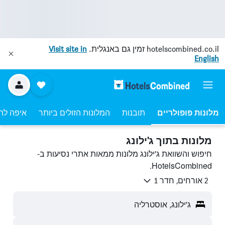
hotelscombined.co.il
זמין גם באנגלית.
Visit site in
English
מלונות פופולריים
תובנות
המלונות הזולים ביותר
איפה לה
מלונות בתוך ג'ילונג
חיפוש והשוואת ג'ילונג מלונות ממאות אתרי נסיעות ב-
HotelsCombined.
2 אורחים, חדר 1
ג'ילונג, אוסטרליה