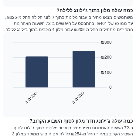
1
את
chart
ציר
מחיר
כמה עולה מלון בתוך ג'ילונג ללילה?
Y
הממוצע
משתמשים מצאו מחירים עבור מלונות בתוך ג'ילונג הלילה החל מ-₪225,
המציגים
של
עד ממוצע של ₪401, בהתבסס על חיפושים ב-72 השעות האחרונות.
את
חדר
המחירים מתחילים החל מ-₪208 עבור מלון 4 כוכבים בתוך ג'ילונג ללילה.
המחיר
לכל
הממוצע
יום
₪300
של
בשבוע
חדר
Bar
התרשים
Chart
graphic.
chart
כולל
₪200
with
1
2
ציר
bars.
₪100
X
המציגים
התרשים
את
הבא
0
ימי
מציג
כ
ם
כ
ם
השבוע.
את
3
ו
כ
ב
י
4
ו
כ
ב
י
התרשים
End
מחיר
of
כולל
הממוצע
interactive
1
של
chart
ציר
כמה עולה ג'ילונג חדר מלון לסוף השבוע הקרוב?
חדר
Y
הלילה
ב-72 השעות האחרונות נצפו מחירים עבור מלונות בתוך ג'ילונג לסוף
המציג
שנמצא
השבוע הקרוב במחיר החל מ-₪254 ללילה אם חיפוש ממוקד במלון 3