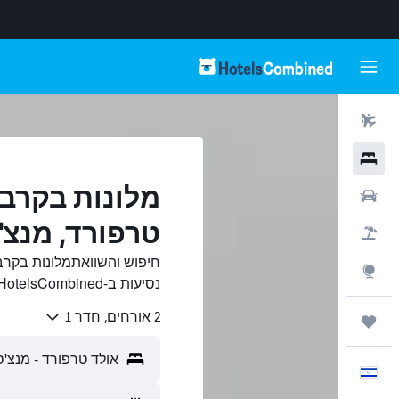
טיסות
מלונות
מלונות בקרב
רכבים
טרפורד, מנצ'
חבילות
חיפוש והשוואתמלונות בקר
Explore
נסיעות ב-HotelsCombined.
2 אורחים, חדר 1
טיולים ונסיעות
עִבְרִית