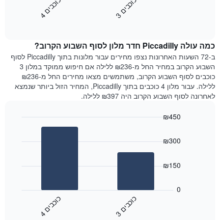
כ
ם
כ
ם
התרשים
את
3
ו
כ
ב
י
4
ו
כ
ב
י
כולל
End
מחיר
1
of
הממוצע
interactive
ציר
של
chart
Y
כמה עולה Piccadilly חדר מלון לסוף השבוע הקרוב?
חדר
המציג
הלילה
ב-72 השעות האחרונות נצפו מחירים עבור מלונות בתוך Piccadilly לסוף
את
שנמצא
השבוע הקרוב במחיר החל מ-₪236 ללילה אם חיפוש ממוקד במלון 3
מחיר
היום
כוכבים לסוף השבוע הקרוב, משתמשים מצאו מחירים החל מ-₪236
הממוצע
בימים
ללילה. עבור מלון 4 כוכבים בתוך Piccadilly, המחיר הזול ביותר שנמצא
של
האחרונים
לאחרונה לסוף השבוע הקרוב היה ₪397 ללילה.
חדר
השלושה,
מקובץ
₪450
לפי
Bar
Chart
דירוג
graphic.
chart
הכוכבים
₪300
with
התרשים
2
מציג
bars.
₪150
1
ציר
התרשים
X
הבא
0
המציג
מציג
כ
ם
כ
ם
קטגוריות
את
3
ו
כ
ב
י
4
ו
כ
ב
י
מלונות
End
המחיר