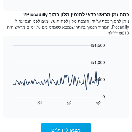
of
לפי
הממוצע
interactive
מדרגות
לחדר
chart
כוכבים.
כמה זמן מראש כדאי להזמין מלון בתוך Piccadilly?
ללילה
התרשים
הנוכחי,
ניתן לחסוך כסף על ידי הזמנת מלון לפחות 76 ימים לפני הנסיעה ל
כולל
כפי
Piccadilly. המחיר הנמוך ביותר שנמצא כשמזמינים 76 ימים מראש היה
1
שנמצא
₪213 ללילה.
ציר
בשלושת
Y
הימים
₪1,500
המציגים
האחרונים,
את
Line
Chart
לפי
graphic.
chart
מחיר
דירוג
with
₪1,000
החדר
כוכבים
90
הממוצע
התרשים
data
להלילה
points.
כולל1
₪500
שנמצא
ציר
בשלושת
X
התרשים
הימים
הבא
המציגים
0
האחרונים
מציג
קטגוריות
30
60
90
כיצד
מלונות
End
of
לפי
משתנה
interactive
דירוג
מחיר
chart
החדר
כוכבים.
ככל
התרשים
מצאו לי דילים
כולל
שמתקרב