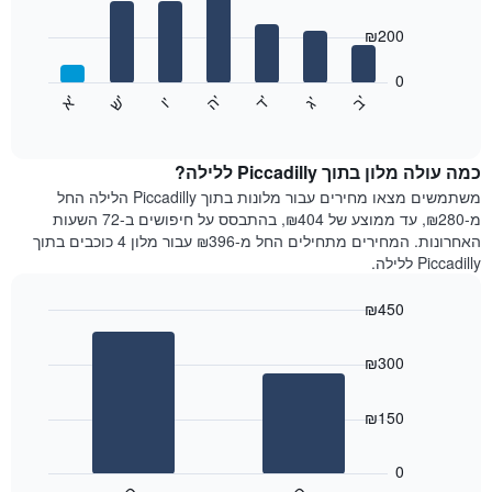
with
ציר
7
₪200
X
bars.
המציגים
חודשים.
0
התרשים
התרשים
'
'
'
'
'
'
ש
'
א
ה
ד
ב
ג
ו
הבא
End
כולל
of
מציג
interactive
1
את
chart
ציר
מחיר
כמה עולה מלון בתוך Piccadilly ללילה?
Y
הממוצע
משתמשים מצאו מחירים עבור מלונות בתוך Piccadilly הלילה החל
המציגים
של
מ-₪280, עד ממוצע של ₪404, בהתבסס על חיפושים ב-72 השעות
את
חדר
האחרונות. המחירים מתחילים החל מ-₪396 עבור מלון 4 כוכבים בתוך
המחיר
לכל
Piccadilly ללילה.
הממוצע
יום
של
בשבוע
חדר
₪450
התרשים
Bar
כולל
Chart
graphic.
chart
1
₪300
with
ציר
2
X
bars.
₪150
המציגים
את
התרשים
ימי
הבא
0
השבוע.
מציג