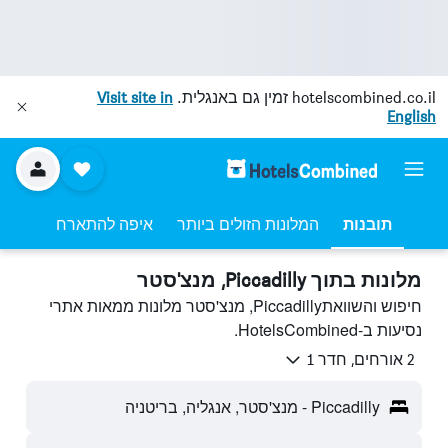
hotelscombined.co.il
זמין גם באנגלית.
Visit site in
English
תובנות
המלונות הזולים ביותר
איפה להתארח
מלונות בתוך Piccadilly, מנצ'סטר
חיפוש והשוואתPiccadilly, מנצ'סטר מלונות ממאות אתרי
נסיעות ב-HotelsCombined.
2 אורחים, חדר 1
Piccadilly - מנצ'סטר, אנגליה, בריטניה