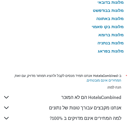
מלונות בדובאי
מלונות בבודפשט
מלונות באתונה
מלונות בקו סאמוי
מלונות ברומא
מלונות בנתניה
מלונות בפראג
מלונות בטבריה
מלונות בטוקיו
מלונות בניו יורק
*
ב-HotelsCombined אנחנו תמיד מנסים לקבל ולהציג תמחור מדויק, עם זאת,
המחירים אינם מובטחים
.
מלונות בבנגקוק
הנה למה:
מלונות בבוקרשט
HotelsCombined הם לא המוכר
מלונות בפאפוס
מלונות בלימסול
אנחנו מקבצים עבורך טונות של נתונים
מלונות בפאטונג
למה המחירים אינם מדויקים ב 100%?
מלונות בפריז