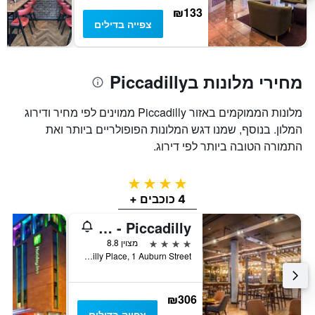
של
₪133
חדר
צפייה בדילים
מחירי מלונות בPiccadilly
מלונות הממוקמים באזור Piccadilly ממוינים לפי מחיר ודירוג
המלון. בנוסף, שמנו דגש המלונות הפופולריים ביותר ואת
התמורה הטובה ביותר לפי דירוג.
4 כוכבים
4 כוכבים +
DoubleTree by Hilton Manchester - Piccadilly
4 כוכבים
מצוין 8.8
One Piccadilly Place, 1 Auburn Street, מנצ'סטר, בריטניה
₪306
צפייה בדילים