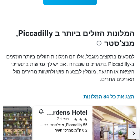
1
מועד
ציר
השהות
Y
התרשים
כולל1
המציגים
את
ציר
המלונות הזולים ביותר ב Piccadilly,
X
המחיר
מנצ'סטר
הממוצע
המציגים
של
את
חדר
מספר
לנוסעים בתקציב מוגבל, אלו הם המלונות הזולים ביותר הזמינים
הימים
במהלך
ב-Piccadilly בתאריכים שנבחרו. אם יש לך גמישות בתאריכי
סוף
שנותרו
היציאה או ההגעה, מומלץ לבצע חיפוש ולהשוות מחירים מול
עד
השבוע
זה
למועד
תאריכים אחרים.
השהות
שנמצא
בימים
התרשים
כולל
האחרונים
הצג את כל 84 המלונות
1
ציר
Gardens Hotel
Y
המציג
3 כוכבים
טוב 7.1
את
55 Piccadilly, מנצ'סטר, בריטניה
0.2 ק״מ ממרכז העיר
מחיר
הממוצע