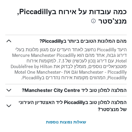
כמה עובדות על אירוח בPiccadilly,
מנצ'סטר
מהם המלונות הטובים ביותר בPiccadilly?
היעד Piccadilly נחשב לאחד היעדים עם מגוון מלונות בעלי
דירוג גבוה, אחד מהם הוא Mercure Manchester Piccadilly
Hotel, עם דירוג (נכון לעכשיו) של 7.3. למקומות אירוח
פוטנציאליים נוספים, מומלץ לבדוק את DoubleTree by Hilton
Manchester - Piccadilly וגם את Motel One Manchester-
Piccadilly, המהווים מקומות אירוח נהדרים בPiccadilly.
המלצה למלון טוב ליד Manchester City Centre?
המלצה למלון טוב בPiccadilly ליד האצטדיון העירוני
של מנצ'סטר?
שאלות נפוצות נוספות