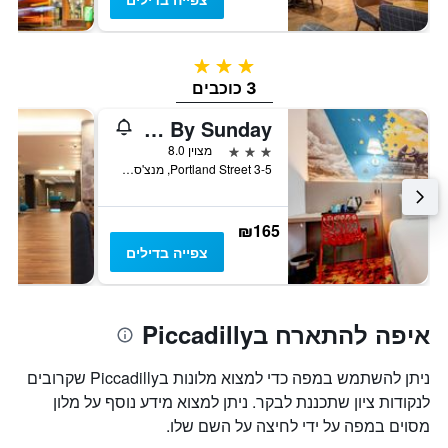
3 כוכבים
3 כוכבים
Manchester Portland By Sunday
3 כוכבים
מצוין 8.0
3-5 Portland Street, מנצ'סטר, בריטניה
₪165
צפייה בדילים
איפה להתארח בPiccadilly
ניתן להשתמש במפה כדי למצוא מלונות בPiccadilly שקרובים
לנקודות ציון שתכננת לבקר. ניתן למצוא מידע נוסף על מלון
מסוים במפה על ידי לחיצה על השם שלו.