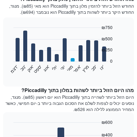
החודש הזול ביותר להזמין מלון בתוך Piccadilly הוא מאי (₪85). מנגד,
החודש היקר ביותר לשהות בתוך Piccadilly הוא נובמבר (₪694).
₪750
Bar
Chart
₪500
graphic.
chart
with
12
₪250
bars.
0
התרשים
'
'
מרץ
'
מאי
יוני
יולי
'
'
'
'
'
י
נ
ו
פ
ב​​​​​​​
א
פ
ר
א
ו
ג
ס
פ
ט
א
ו
ק
נ
ו
ב
ד
צ
מ
הבא
End
of
מציג
interactive
את
chart
מחיר
מהו היום הזול ביותר לשהות במלון בתוך Piccadilly?
הממוצע
היום הזול ביותר לשהייה בתוך Piccadilly הוא יום ראשון (₪85). מנגד,
של
נוסעים יכולים לצפות לשלם את הסכום הגבוה ביותר ב-יום חמישי, כאשר
חדר
המחיר הממוצע ללילה הוא ₪526.
בכל
חודש
₪600
התרשים
Bar
כולל
Chart
graphic.
chart
₪400
1