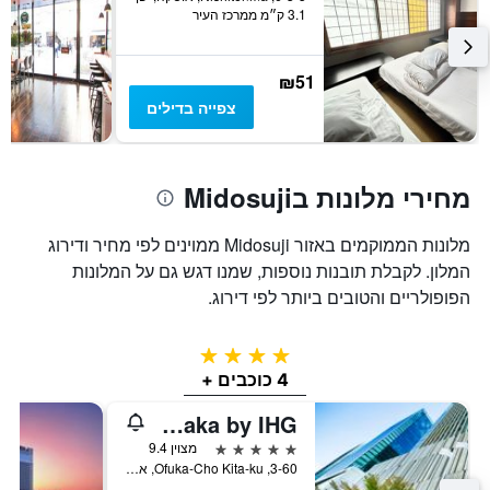
3.1 ק״מ ממרכז העיר
₪51
צפייה בדילים
מחירי מלונות בMidosuji
מלונות הממוקמים באזור Midosuji ממוינים לפי מחיר ודירוג
המלון. לקבלת תובנות נוספות, שמנו דגש גם על המלונות
הפופולריים והטובים ביותר לפי דירוג.
4 כוכבים
4 כוכבים +
InterContinental Osaka by IHG
5 כוכבים
מצוין 9.4
3-60, Ofuka-Cho Kita-ku, אוסקה, יפן