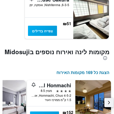
6-3-5, Nishitenma, אוסקה, יפן
₪51
צפייה בדילים
מקומות לינה ואירוח נוספים בMidosuji
הצגת כל 169 מקומות האירוח
Osaka View Hotel Honmachi
4 כוכבים
מצוין 8.5
4-5-2 Hommachi, Chuo, אוסקה, יפן
1.5 ק״מ ממרכז העיר
₪152