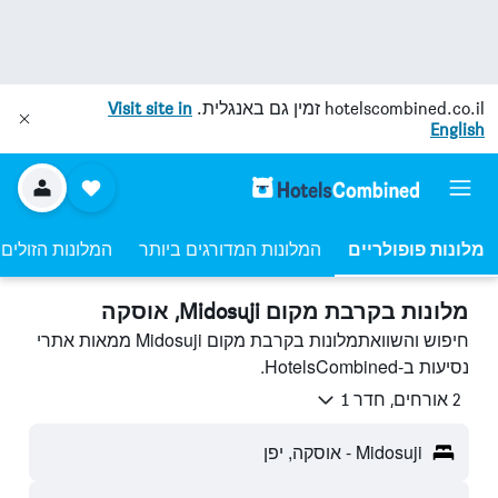
hotelscombined.co.il
זמין גם באנגלית.
Visit site in
English
מלונות פופולריים
המלונות המדורגים ביותר
המלונות הזולים 
מלונות בקרבת מקום Midosuji, אוסקה
חיפוש והשוואתמלונות בקרבת מקום Midosuji ממאות אתרי
נסיעות ב-HotelsCombined.
2 אורחים, חדר 1
Midosuji - אוסקה, יפן