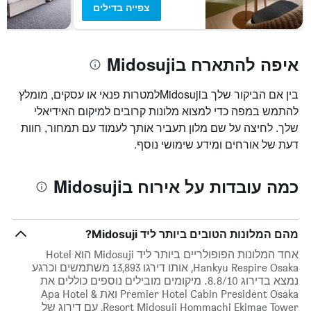
צפייה בדילים
איפה להתארח בMidosuji
בין אם הביקור שלך בMidosujiלמטרות פנאי או עסקים, מומלץ
להתמש במפה כדי למצוא מלונות קרובים למיקום האידיאלי
שלך. לחיצה על שם מלון תעביר אותך לעמוד עם תמחור, חוות
דעת של אורחים ומידע שימושי נוסף.
כמה עובדות על אירוח בMidosuji
מהם המלונות הטובים ביותר ליד Midosuji?
אחד המלונות הפופולריים ביותר ליד Midosuji הוא Hotel
Hankyu Respire Osaka, אותו דירגו 13,893 משתמשים וכרגע
נמצא בדירוג 8.8/10. מיקומים מובילים נוספים כוללים את
Premier Hotel Cabin President Osaka ואת Apa Hotel &
Resort Midosuji Hommachi Ekimae Tower, עם דירוג של