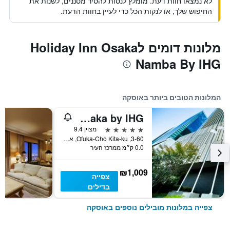
לא נמצאו חוות דעת. מומלץ לנסות להסיר מסננים, לשנות את
החיפוש שלך, או לנקות הכל כדי לעיין בחוות הדעת.
מלונות דומים לHoliday Inn Osaka
Namba By IHG
המלונות הטובים ביותר באוסקה
InterContinental Osaka by IHG
5 כוכבים
מצוין 9.4
3-60, Ofuka-Cho Kita-ku, אוסקה, יפן
0.0 ק״מ ממרכז העיר
₪1,009
צפייה
בדילים
צפייה במלונות מובילים נוספים באוסקה