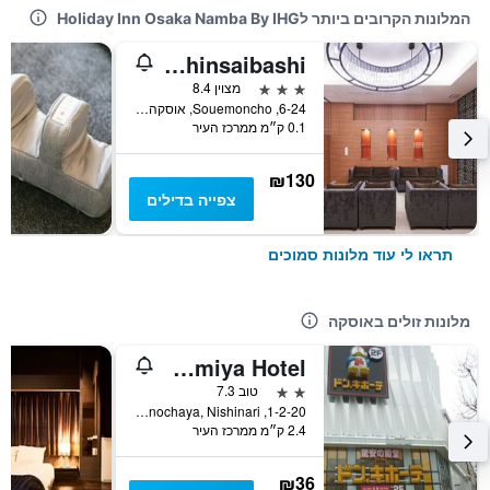
המלונות הקרובים ביותר לHoliday Inn Osaka Namba By IHG
Welina Hotel Premier Shinsaibashi
3 כוכבים
מצוין 8.4
6-24, Souemoncho, אוסקה, יפן
0.1 ק״מ ממרכז העיר
₪130
צפייה בדילים
תראו לי עוד מלונות סמוכים
מלונות זולים באוסקה
Shin-Imamiya Hotel
2 כוכבים
טוב 7.3
1-2-20, Haginochaya, Nishinari, אוסקה, יפן
2.4 ק״מ ממרכז העיר
₪36