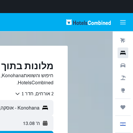
טיסות
מלונות
מלונות בתוך Konohana, אוסקה
רכבים
חי
חבילות
HotelsCombined.
Explore
2 אורחים, חדר 1
טיולים ונסיעות
ה' 13.08
עִבְרִית