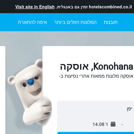
hotelscombined.co.il
זמין גם באנגלית.
Visit site in English
תובנות
המלונות הזולים ביותר
איפה להתארח
פוש והשוואתKonohana, אוסקה מלונות ממאות אתרי נסיעות ב-
-
ו' 14.08