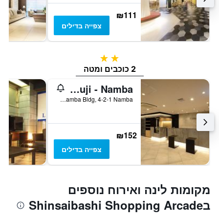
₪111
צפייה בדילים
2 כוכבים
2 כוכבים ומטה
First Cabin Midousuji - Namba
4F Midousuji-Namba Bldg, 4-2-1 Namba, אוסקה, יפן
₪152
צפייה בדילים
מקומות לינה ואירוח נוספים
בShinsaibashi Shopping Arcade