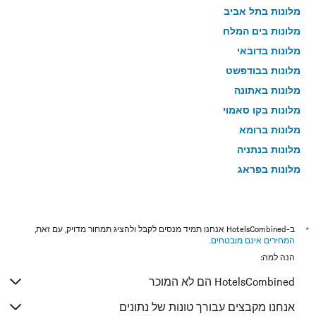
מלונות בתל אביב
מלונות בים המלח
מלונות בדובאי
מלונות בבודפשט
מלונות באתונה
מלונות בקו סאמוי
מלונות ברומא
מלונות בנתניה
מלונות בפראג
מלונות בטבריה
מלונות בטוקיו
מלונות בניו יורק
*
ב-HotelsCombined אנחנו תמיד מנסים לקבל ולהציג תמחור מדויק, עם זאת,
המחירים אינם מובטחים
.
מלונות בבנגקוק
הנה למה:
מלונות בלונדון
HotelsCombined הם לא המוכר
מלונות בבוקרשט
מלונות בפאפוס
אנחנו מקבצים עבורך טונות של נתונים