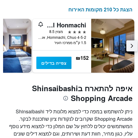
הצגת כל 210 מקומות האירוח
Osaka View Hotel Honmachi
4 כוכבים
מצוין 8.5
4-5-2 Hommachi, Chuo, אוסקה, יפן
1.5 ק״מ ממרכז העיר
₪152
צפייה בדילים
איפה להתארח בShinsaibashi
Shopping Arcade
ניתן להשתמש במפה כדי למצוא מלונות ליד Shinsaibashi
Shopping Arcade שקרובים לנקודות ציון שתכננת לבקר.
המשתמשים יכולים ללחוץ על שם המלון כדי למצוא מידע נוסף
עליו, כגון מחיר, חוות דעת ושירותים, וגם למצוא דילים שונים