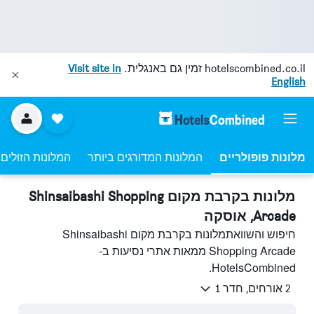
hotelscombined.co.il
זמין גם באנגלית.
Visit site in
English
מלונות פופולריים
המלונות המדורגים ביותר
המלונות הזולים 
מלונות בקרבת מקום Shinsaibashi Shopping
Arcade, אוסקה
חיפוש והשוואתמלונות בקרבת מקום Shinsaibashi
Shopping Arcade ממאות אתרי נסיעות ב-
HotelsCombined.
2 אורחים, חדר 1