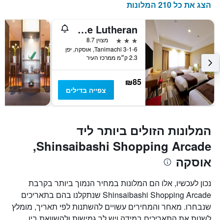
הצג את כל 210 המלונות
Hotel the Lutheran
3 כוכבים
מצוין 8.7
3-1-6 Tanimachi, אוסקה, יפן
2.3 ק״מ ממרכז העיר
₪85
צפייה בדילים
המלונות הזולים ביותר ליד
Shinsaibashi Shopping Arcade,
אוסקה
נכון לעכשיו, אלו הם המלונות במחיר הנמוך ביותר בקרבת
Shinsaibashi Shopping Arcade שנתקלנו בהם בתאריכים
שנבחרו. מאחר והמחירים עשויים להשתנות לפי תאריך, מומלץ
לשנות את התאריכים במידה ויש לך גמישות ולהשוואת בין