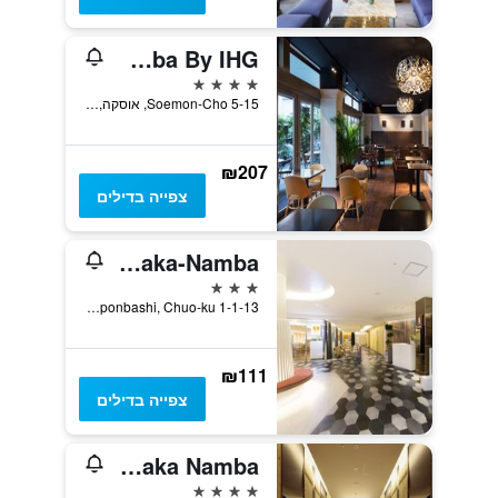
Holiday Inn Osaka Namba By IHG
4 כוכבים
5-15 Soemon-Cho, אוסקה, יפן
₪207
צפייה בדילים
Sotetsu Grand Fresa Osaka-Namba
3 כוכבים
1-1-13 Nipponbashi, Chuo-ku, אוסקה, יפן
₪111
צפייה בדילים
Candeo Hotels Osaka Namba
4 כוכבים