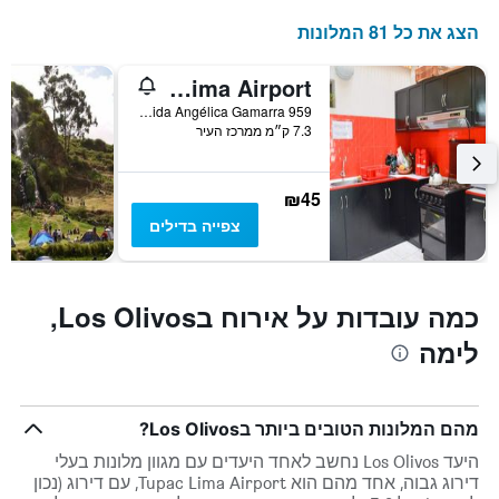
התרשים
הצג את כל 81 המלונות
כולל
1
ציר
Tupac Lima Airport
Y
Avenida Angélica Gamarra 959, לימה, פרו
המציג
7.3 ק״מ ממרכז העיר
את
מחיר
הממוצע
₪45
של
חדר
צפייה בדילים
כמה עובדות על אירוח בLos Olivos,
לימה
מהם המלונות הטובים ביותר בLos Olivos?
היעד Los Olivos נחשב לאחד היעדים עם מגוון מלונות בעלי
דירוג גבוה, אחד מהם הוא Tupac Lima Airport, עם דירוג (נכון