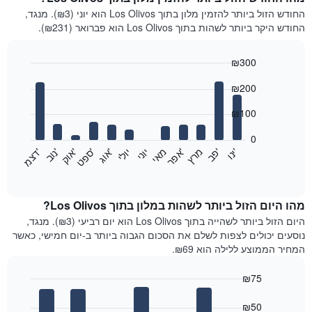
החודש הזול ביותר להזמין מלון בתוך Los Olivos הוא יוני (₪3). מנגד,
החודש היקר ביותר לשהות בתוך Los Olivos הוא פברואר (₪231).
₪300
Bar
Chart
₪200
graphic.
chart
with
12
₪100
bars.
0
התרשים
'
'
מרץ
'
מאי
יוני
יולי
'
'
'
'
'
י
נ
ו
פ
ב​​​​​​​
א
פ
ר
א
ו
ג
ס
פ
ט
א
ו
ק
נ
ו
ב
ד
צ
מ
הבא
End
of
מציג
interactive
את
chart
מחיר
מהו היום הזול ביותר לשהות במלון בתוך Los Olivos?
הממוצע
היום הזול ביותר לשהייה בתוך Los Olivos הוא יום רביעי (₪3). מנגד,
של
נוסעים יכולים לצפות לשלם את הסכום הגבוה ביותר ב-יום חמישי, כאשר
חדר
המחיר הממוצע ללילה הוא ₪69.
בכל
חודש
₪75
התרשים
Bar
כולל
Chart
graphic.
chart
₪50
1