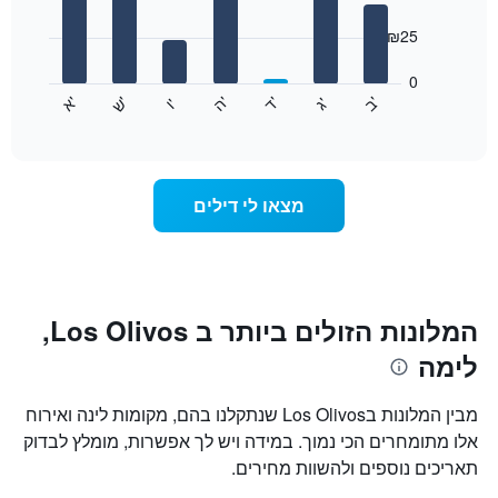
with
ציר
7
₪25
X
bars.
המציגים
חודשים.
0
התרשים
התרשים
'
'
'
'
'
'
ש
'
א
ה
ד
ב
ג
ו
הבא
End
כולל
of
מציג
interactive
1
את
chart
ציר
מחיר
Y
הממוצע
מצאו לי דילים
המציגים
של
את
חדר
המחיר
לכל
הממוצע
יום
של
בשבוע
חדר
התרשים
המלונות הזולים ביותר ב Los Olivos,
כולל
לימה
1
ציר
X
מבין המלונות בLos Olivos שנתקלנו בהם, מקומות לינה ואירוח
המציגים
אלו מתומחרים הכי נמוך. במידה ויש לך אפשרות, מומלץ לבדוק
את
תאריכים נוספים ולהשוות מחירים.
ימי
השבוע.