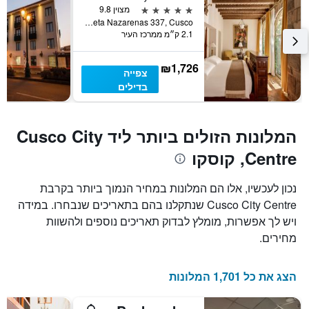
5 כוכבים
מצוין 9.8
Calle Plazoleta Nazarenas 337, Cusco, קוסקו, פרו
2.1 ק״מ ממרכז העיר
₪1,726
צפייה
בדילים
המלונות הזולים ביותר ליד Cusco City
Centre, קוסקו
נכון לעכשיו, אלו הם המלונות במחיר הנמוך ביותר בקרבת
Cusco City Centre שנתקלנו בהם בתאריכים שנבחרו. במידה
ויש לך אפשרות, מומלץ לבדוק תאריכים נוספים ולהשוות
מחירים.
הצג את כל 1,701 המלונות