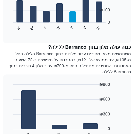
with
ציר
7
₪100
X
bars.
המציגים
חודשים.
0
התרשים
התרשים
'
'
'
'
'
'
ש
'
א
ה
ד
ב
ג
ו
הבא
End
כולל
of
מציג
interactive
1
את
chart
ציר
מחיר
כמה עולה מלון בתוך Barranco ללילה?
Y
הממוצע
משתמשים מצאו מחירים עבור מלונות בתוך Barranco הלילה החל
המציגים
של
מ-₪105, עד ממוצע של ₪121, בהתבסס על חיפושים ב-72 השעות
את
חדר
האחרונות. המחירים מתחילים החל מ-₪790 עבור מלון 4 כוכבים בתוך
המחיר
לכל
Barranco ללילה.
הממוצע
יום
של
בשבוע
חדר
₪900
התרשים
Bar
כולל
Chart
graphic.
chart
1
₪600
with
ציר
3
X
bars.
₪300
המציגים
את
התרשים
ימי
הבא
0
השבוע.
מציג