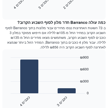
כ
ם
כ
ם
כ
ם
התרשים
את
2
ו
כ
ב
י
3
ו
כ
ב
י
4
ו
כ
ב
י
כולל
End
מחיר
1
of
הממוצע
interactive
ציר
של
chart
Y
כמה עולה Barranco חדר מלון לסוף השבוע הקרוב?
חדר
המציג
הלילה
ב-72 השעות האחרונות נצפו מחירים עבור מלונות בתוך Barranco לסוף
את
שנמצא
השבוע הקרוב במחיר החל מ-₪105 ללילה אם חיפוש ממוקד במלון 3
מחיר
היום
כוכבים לסוף השבוע הקרוב, משתמשים מצאו מחירים החל מ-₪135
הממוצע
בימים
ללילה. עבור מלון 4 כוכבים בתוך Barranco, המחיר הזול ביותר שנמצא
של
האחרונים
לאחרונה לסוף השבוע הקרוב היה ₪856 ללילה.
חדר
השלושה,
מקובץ
₪900
לפי
Bar
Chart
דירוג
graphic.
chart
הכוכבים
₪600
with
התרשים
2
מציג
bars.
₪300
1
ציר
התרשים
X
הבא
0
המציג
מציג
כ
ם
כ
ם
קטגוריות
את
3
ו
כ
ב
י
4
ו
כ
ב
י
מלונות
End
המחיר