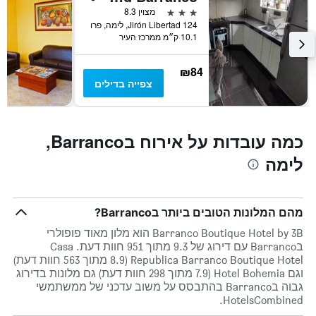
3 כוכבים
מצוין 8.3
1
124 Jirón Libertad, לימה, פרו
ציר
10.1 ק״מ ממרכז העיר
Y
המציגים
את
₪84
המחיר
צפייה בדילים
הממוצע
של
חדר
במהלך
כמה עובדות על אירוח בBarranco,
סוף
לימה
השבוע
זה
שנמצא
בימים
מהם המלונות הטובים ביותר בBarranco?
האחרונים
Barranco Boutique Hotel by 3B הוא מלון מאוד פופולרי
בBarranco עם דירוג של 9.3 מתוך 951 חוות דעת. Casa
Republica Barranco Boutique Hotel (8.9 מתוך 563 חוות דעת)
וגם Hotel Bohemia (7.9 מתוך 298 חוות דעת) גם מלונות בדירוג
גבוה בBarranco בהתבסס על משוב עדכני של ממשתמשי
HotelsCombined.