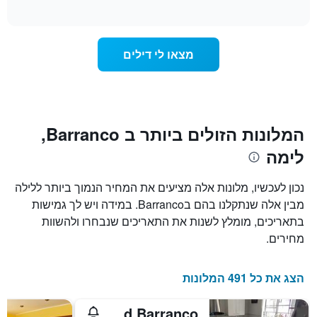
of
לפי
הממוצע
interactive
מדרגות
לחדר
chart
כוכבים.
ללילה
התרשים
הנוכחי,
מצאו לי דילים
כולל
כפי
1
שנמצא
ציר
בשלושת
Y
הימים
המציגים
האחרונים,
את
לפי
המלונות הזולים ביותר ב Barranco,
מחיר
דירוג
לימה
החדר
כוכבים
הממוצע
התרשים
להלילה
כולל1
נכון לעכשיו, מלונות אלה מציעים את המחיר הנמוך ביותר ללילה
שנמצא
ציר
מבין אלה שנתקלנו בהם בBarranco. במידה ויש לך גמישות
בשלושת
X
הימים
בתאריכים, מומלץ לשנות את התאריכים שנבחרו ולהשוות
המציגים
האחרונים
קטגוריות
מחירים.
מלונות
לפי
דירוג
הצג את כל 491 המלונות
כוכבים.
התרשים
Casita Libertad Barranco
כולל