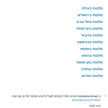
מלונות באילת
מלונות בירושלים
מלונות בתל אביב
מלונות בים המלח
מלונות בדובאי
מלונות בבודפשט
מלונות באתונה
מלונות ברומא
מלונות בקו סאמוי
מלונות בנתניה
מלונות בפראג
מלונות בטבריה
מלונות בטוקיו
מלונות בניו יורק
*
ב-HotelsCombined אנחנו תמיד מנסים לקבל ולהציג תמחור מדויק, עם זאת,
המחירים אינם מובטחים
.
מלונות בבנגקוק
הנה למה: