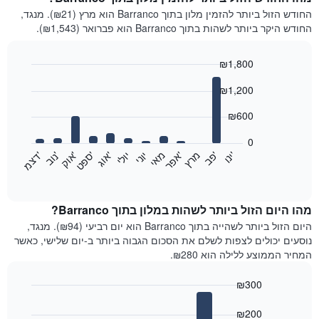
החודש הזול ביותר להזמין מלון בתוך Barranco הוא מרץ (₪21). מנגד,
החודש היקר ביותר לשהות בתוך Barranco הוא פברואר (₪1,543).
₪1,800
Bar
Chart
₪1,200
graphic.
chart
with
12
₪600
bars.
0
התרשים
'
'
מרץ
'
מאי
יוני
יולי
'
'
'
'
'
י
נ
ו
פ
ב​​​​​​​
א
פ
ר
א
ו
ג
ס
פ
ט
א
ו
ק
נ
ו
ב
ד
צ
מ
הבא
End
of
מציג
interactive
את
chart
מחיר
מהו היום הזול ביותר לשהות במלון בתוך Barranco?
הממוצע
היום הזול ביותר לשהייה בתוך Barranco הוא יום רביעי (₪94). מנגד,
של
נוסעים יכולים לצפות לשלם את הסכום הגבוה ביותר ב-יום שלישי, כאשר
חדר
המחיר הממוצע ללילה הוא ₪280.
בכל
חודש
₪300
התרשים
Bar
כולל
Chart
graphic.
chart
₪200
1