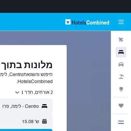
טיסות
מלונות
מלונות בתוך Centro, לימה
רכבים
חיפוש ו
חבילות
HotelsCombined.
Explore
2 אורחים, חדר 1
טיולים ונסיעות
ש' 15.08
עִבְרִית