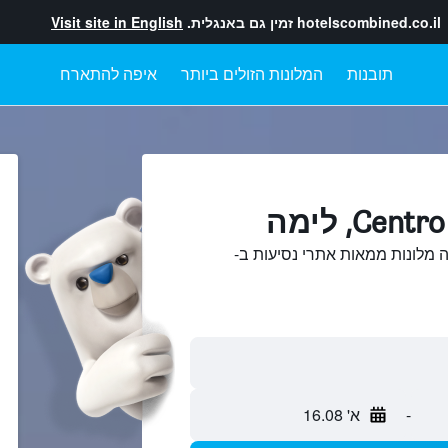
hotelscombined.co.il
זמין גם באנגלית.
Visit site in English
תובנות
המלונות הזולים ביותר
איפה להתארח
השוואתCentro, לימה מלונות ממאות אתרי נסיעות ב-
-
א' 16.08