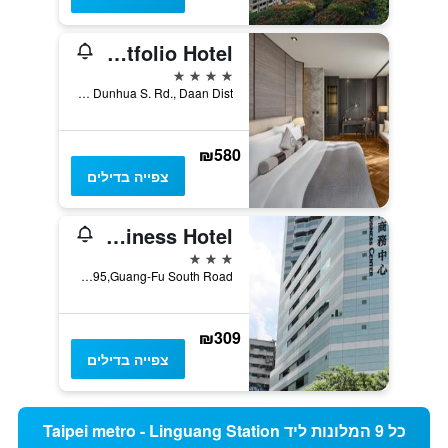
Madison Taipei, a Tribute Portfolio Hotel
4 כוכבים
No.331, Sec 1, Dunhua S. Rd., Daan Dist, טאיפיי, טייוואן
₪580
צפייה בדילים
Pacific Business Hotel
3 כוכבים
11F (Lobby), No.495,Guang-Fu South Road, טאיפיי, טייוואן
₪309
צפייה בדילים
כל 9 המלונות ליד Taipei metro - Linguang Station