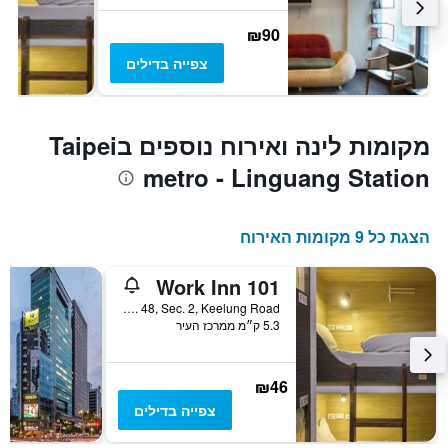
₪90
צפייה בדילים
מקומות לינה ואירוח נוספים בTaipei
metro - Linguang Station
הצגת כל 9 מקומות האירוח
Work Inn 101
No. 48, Sec. 2, Keelung Road, טאיפיי, טייוואן
5.3 ק״מ ממרכז העיר
₪46
צפייה בדילים