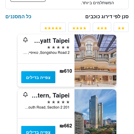
המשתלמים ביותר.
כל המסננים
סנן לפי דירוג כוכבים
Grand Hyatt Taipei
5 כוכבים
2 Songshou Road, טאיפיי, טייוואן
₪610
צפייה בדילים
Shangri-La Far Eastern, Taipei
5 כוכבים
201 Tun Hwa South Road, Section 2, טאיפיי, טייוואן
₪662
צפייה בדילים