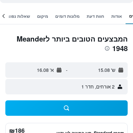
ם
אודות
חוות דעת
מלונות דומים
מיקום
שאלות נפוצות
המבצעים הטובים ביותר לMeander
1948
ש' 15.08
-
א' 16.08
2 אורחים, חדר 1
₪186
Standard room, סוג המיטה לא ידוע