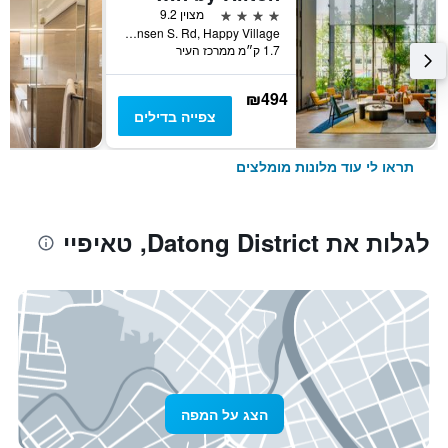
4 כוכבים
מצוין 9.2
No. 7 Linsen S. Rd, Happy Village, טאיפיי, טייוואן
1.7 ק״מ ממרכז העיר
₪494
צפייה בדילים
תראו לי עוד מלונות מומלצים
לגלות את Datong District, טאיפיי
הצג על המפה