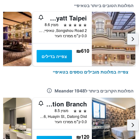
המלונות הטובים ביותר בטאיפיי
Grand Hyatt Taipei
5 כוכבים
מצוין 8.6
2 Songshou Road, טאיפיי, טייוואן
0.0 ק״מ ממרכז העיר
₪610
צפייה בדילים
צפייה במלונות מובילים נוספים בטאיפיי
המלונות הקרובים ביותר לMeander 1948
Hotel Puri Taipei Station Branch
3 כוכבים
מצוין 8.5
3F, No. 46, Huayin St., Datong Dist, טאיפיי, טייוואן
0.0 ק״מ ממרכז העיר
₪120