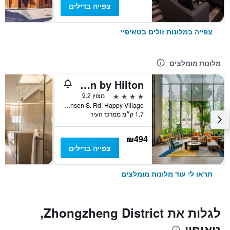
צפייה בדילים
צפייה במלונות זולים בטאיפיי
מלונות מומלצים
Hotel Resonance Taipei, Tapestry Collection by Hilton
4 כוכבים
מצוין 9.2
No. 7 Linsen S. Rd, Happy Village, טאיפיי, טייוואן
1.7 ק״מ ממרכז העיר
₪494
צפייה בדילים
תראו לי עוד מלונות מומלצים
לגלות את Zhongzheng District,
טאיפיי