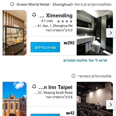
המלונות הקרובים ביותר לGreen World Hotel - Zhonghua
Just Sleep - Ximending
4 כוכבים
מצוין 9.1
5F, No. 41, Sec. 1, Zhonghua Rd., טאיפיי, טייוואן
0.0 ק״מ ממרכז העיר
₪292
צפייה בדילים
תראו לי עוד מלונות סמוכים
מלונות זולים בטאיפיי
Fun Inn Taipei
2F, No. 21, Yanping South Road, טאיפיי, טייוואן
0.6 ק״מ ממרכז העיר
₪42