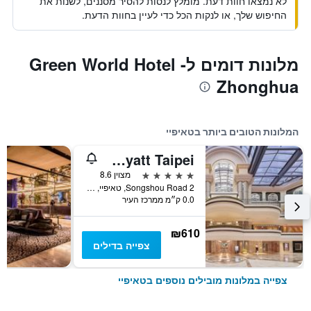
לא נמצאו חוות דעת. מומלץ לנסות להסיר מסננים, לשנות את
החיפוש שלך, או לנקות הכל כדי לעיין בחוות הדעת.
מלונות דומים לGreen World Hotel -
Zhonghua
המלונות הטובים ביותר בטאיפיי
Grand Hyatt Taipei
5 כוכבים
מצוין 8.6
2 Songshou Road, טאיפיי, טייוואן
0.0 ק״מ ממרכז העיר
₪610
צפייה בדילים
צפייה במלונות מובילים נוספים בטאיפיי