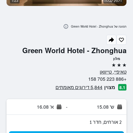
דלפק קבלה
1/23
ח
תמונה של Green World Hotel - Zhonghua
Green World Hotel - Zhonghua
מלון
3 כוכבים
טאיפיי, טייוואן
+886 223 705 158
מצוין
5,844 דירוגים מאומתים
8.1
ש' 15.08
-
א' 16.08
2 אורחים, חדר 1