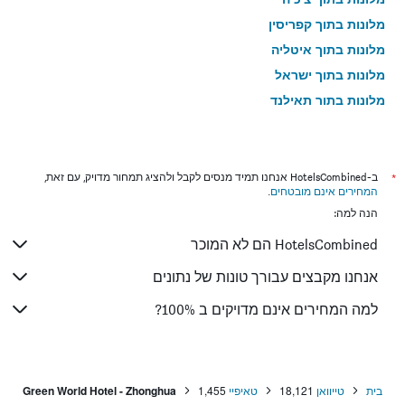
מלונות בתוך קפריסין
מלונות בתוך איטליה
מלונות בתוך ישראל
מלונות בתוך תאילנד
מלונות בתוך גאורגיה
*
ב-HotelsCombined אנחנו תמיד מנסים לקבל ולהציג תמחור מדויק, עם זאת,
המחירים אינם מובטחים
.
הנה למה:
HotelsCombined הם לא המוכר
אנחנו מקבצים עבורך טונות של נתונים
למה המחירים אינם מדויקים ב 100%?
בית
טייוואן
18,121
טאיפיי
1,455
Green World Hotel - Zhonghua