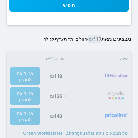
חיפוש
מבצעים מאת
₪119
/
הזול ביותר תעריף ללילה
ספק
סה"כ ללילה
אני רוצה
₪119
להזמין
אני רוצה
₪126
להזמין
אני רוצה
₪140
להזמין
56 מבצעים נוספים לGreen World Hotel - Zhonghua