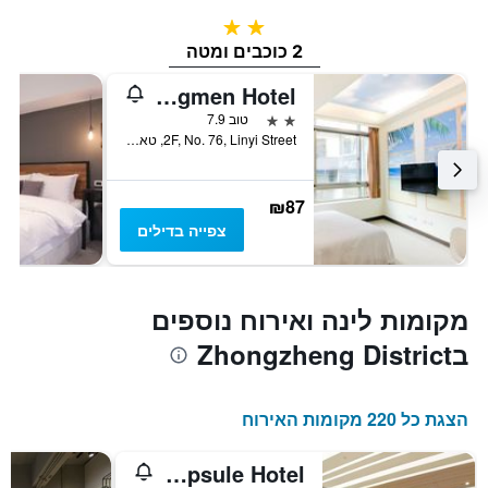
2 כוכבים
2 כוכבים ומטה
Dongmen Hotel
2 כוכבים
טוב 7.9
2F, No. 76, Linyi Street, טאיפיי, טייוואן
₪87
צפייה בדילים
מקומות לינה ואירוח נוספים
בZhongzheng District
הצגת כל 220 מקומות האירוח
Taiwan Youth Hostel & Capsule Hotel