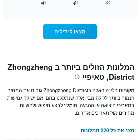
30
60
90
לפי
כיצד
End
דירוג
of
משתנה
interactive
כוכבים.
מחיר
chart
התרשים
החדר
כולל
ככל
מצאו לי דילים
1
שמתקרב
ציר
מועד
Y
השהות
המציגים
התרשים
את
כולל1
המחיר
ציר
המלונות הזולים ביותר ב Zhongzheng
הממוצע
X
של
District, טאיפיי
המציגים
חדר
את
במהלך
מספר
מקומות הלינה האלה בZhongzheng District גובים את המחיר
סוף
הימים
הנמוך ביותר ללילה מבין אלה שנתקלנו בהם. אם יש לך גמישות
השבוע
שנותרו
זה
בתאריכי היציאה או ההגעה, מומלץ לבצע חיפוש ולהשוות
עד
שנמצא
למועד
מחירים מול תאריכים אחרים.
בימים
השהות
האחרונים
התרשים
כולל
הצג את כל 220 המלונות
1