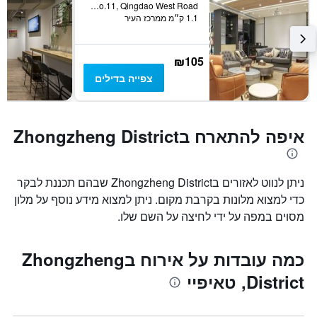
B1f., No.11, Qingdao West Road, טאיפיי, טייוואן
1.1 ק״מ ממרכז העיר
₪105
צפייה בדילים
איפה להתארח בZhongzheng District
ניתן לנווט לאזורים בZhongzheng District שבהם תכננת לבקר
כדי למצוא מלונות בקרבת מקום. ניתן למצוא מידע נוסף על מלון
מסוים במפה על ידי לחיצה על השם שלו.
כמה עובדות על אירוח בZhongzheng
District, טאיפיי