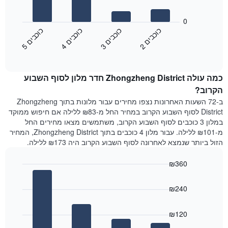
את
התרשים
ימי
הבא
0
השבוע.
מציג
כ
ם
כ
ם
כ
ם
כ
ם
התרשים
את
2
ו
כ
ב
י
3
ו
כ
ב
י
4
ו
כ
ב
י
5
ו
כ
ב
י
כולל
End
מחיר
1
of
הממוצע
interactive
ציר
של
chart
Y
כמה עולה Zhongzheng District חדר מלון לסוף השבוע
חדר
המציג
הלילה
הקרוב?
את
שנמצא
ב-72 השעות האחרונות נצפו מחירים עבור מלונות בתוך Zhongzheng
מחיר
היום
District לסוף השבוע הקרוב במחיר החל מ-₪83 ללילה אם חיפוש ממוקד
הממוצע
בימים
במלון 3 כוכבים לסוף השבוע הקרוב, משתמשים מצאו מחירים החל
של
האחרונים
מ-₪101 ללילה. עבור מלון 4 כוכבים בתוך Zhongzheng District, המחיר
חדר
השלושה,
הזול ביותר שנמצא לאחרונה לסוף השבוע הקרוב היה ₪173 ללילה.
מקובץ
לפי
₪360
דירוג
הכוכבים
Bar
Chart
graphic.
chart
התרשים
₪240
with
מציג
4
1
bars.
ציר
₪120
X
התרשים