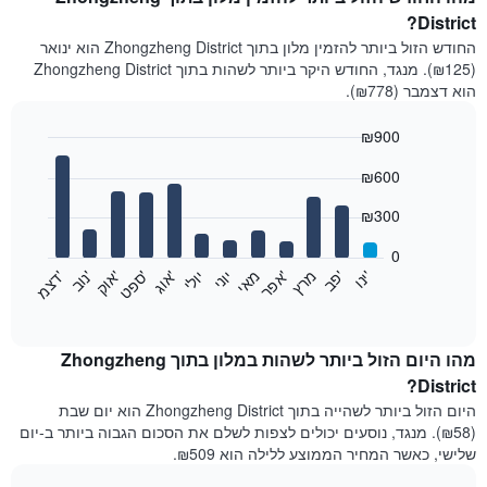
District?
החודש הזול ביותר להזמין מלון בתוך Zhongzheng District הוא ינואר
(₪125). מנגד, החודש היקר ביותר לשהות בתוך Zhongzheng District
הוא דצמבר (₪778).
₪900
Bar
Chart
₪600
graphic.
chart
with
12
₪300
bars.
0
התרשים
'
'
מרץ
'
מאי
יוני
יולי
'
'
'
'
'
י
נ
ו
פ
ב​​​​​​​
א
פ
ר
א
ו
ג
ס
פ
ט
א
ו
ק
נ
ו
ב
ד
צ
מ
הבא
End
of
מציג
interactive
את
chart
מחיר
מהו היום הזול ביותר לשהות במלון בתוך Zhongzheng
הממוצע
District?
של
היום הזול ביותר לשהייה בתוך Zhongzheng District הוא יום שבת
חדר
(₪58). מנגד, נוסעים יכולים לצפות לשלם את הסכום הגבוה ביותר ב-יום
בכל
שלישי, כאשר המחיר הממוצע ללילה הוא ₪509.
חודש
התרשים