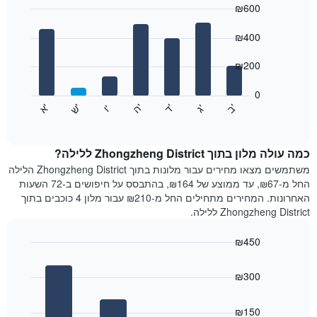
₪600
כולל
1
Bar
Chart
graphic.
ציר
chart
₪400
with
X
7
המציגים
₪200
bars.
חודשים.
התרשים
0
התרשים
כולל
'
'
'
'
'
'
ש
'
א
ה
ד
ב
ג
ו
הבא
End
1
of
מציג
ציר
interactive
את
chart
Y
מחיר
כמה עולה מלון בתוך Zhongzheng District ללילה?
המציגים
הממוצע
משתמשים מצאו מחירים עבור מלונות בתוך Zhongzheng District הלילה
את
של
החל מ-₪67, עד ממוצע של ₪164, בהתבסס על חיפושים ב-72 השעות
המחיר
חדר
הממוצע
האחרונות. המחירים מתחילים החל מ-₪210 עבור מלון 4 כוכבים בתוך
לכל
של
Zhongzheng District ללילה.
יום
חדר
בשבוע
₪450
התרשים
Bar
כולל
Chart
graphic.
chart
1
₪300
with
ציר
4
X
bars.
₪150
המציגים