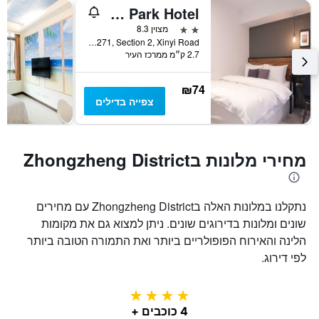
ציר
Daan Park Hotel
Y
המציג
2 כוכבים
מצוין 8.3
את
8F., No. 271, Section 2, Xinyi Road, טאיפיי, טייוואן
2.7 ק״מ ממרכז העיר
מחיר
הממוצע
של
₪74
חדר
צפייה בדילים
מחירי מלונות בZhongzheng District
נתקלנו במלונות האלה בZhongzheng District עם מחירים
שונים ומלונות בדירוגים שונים. ניתן למצוא גם את מקומות
הלינה והאירוח הפופולריים ביותר ואת התמורה הטובה ביותר
לפי דירוג.
4 כוכבים
4 כוכבים +