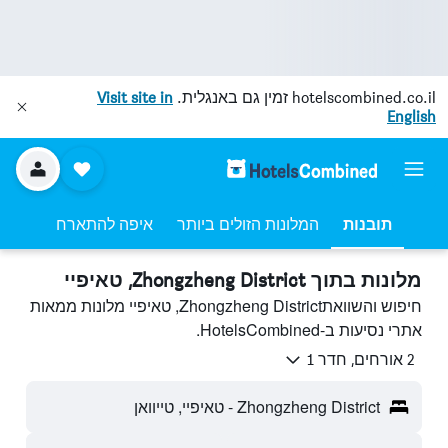
hotelscombined.co.il
זמין גם באנגלית.
Visit site in
English
תובנות
המלונות הזולים ביותר
איפה להתארח
מלונות בתוך Zhongzheng District, טאיפיי
חיפוש והשוואתZhongzheng District, טאיפיי מלונות ממאות
אתרי נסיעות ב-HotelsCombined.
2 אורחים, חדר 1
Zhongzheng District - טאיפיי, טייוואן