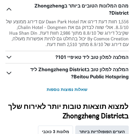
מהם המלונות הטובים ביותר בZhongzheng
District?
1,556 חוות דעת דירגו את Daan Park Hotel עם דירוג ממוצע של
8.3/10. אולי שווה לבדוק גם את Chaiin Hotel - Dongmen,
שקיבל דירוג של 8.8/10 מתוך 2,986 חוות דעת. Hua Shan Din
By Cosmos Creation יכול בהחלט גם להיות אפשרות מעולה,
עם דירוג של 8.9/10 מתוך 2,510 חוות דעת.
המלצה למלון טוב ליד טאיפיי 101?
המלצה למלון טוב בZhongzheng District ליד
Beitou Public Hotspring?
שאלות נפוצות נוספות
למצוא תוצאות טובות יותר לאירוח שלך
בZhongzheng District
הערים הפופולריות ביותר
מלונות 3 כוכבי