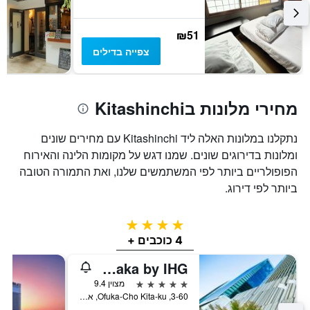
₪51
צפייה בדילים
מחירי מלונות בKitashinchi
נתקלנו במלונות האלה ליד Kitashinchi עם מחירים שונים
ומלונות בדירוגים שונים. שמנו דגש על מקומות הלינה והאירוח
הפופולריים ביותר לפי המשתמשים שלנו, ואת התמורה הטובה
ביותר לפי דירוג.
4 כוכבים
4 כוכבים +
InterContinental Osaka by IHG
5 כוכבים
מצוין 9.4
3-60, Ofuka-Cho Kita-ku, אוסקה, יפן