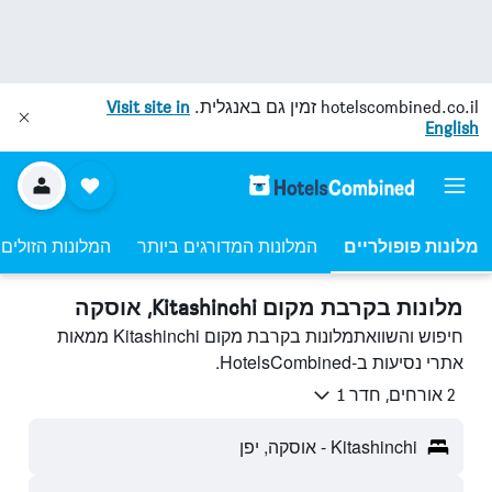
hotelscombined.co.il
זמין גם באנגלית.
Visit site in
English
מלונות פופולריים
המלונות המדורגים ביותר
המלונות הזולים 
מלונות בקרבת מקום Kitashinchi, אוסקה
חיפוש והשוואתמלונות בקרבת מקום Kitashinchi ממאות
אתרי נסיעות ב-HotelsCombined.
2 אורחים, חדר 1
Kitashinchi - אוסקה, יפן