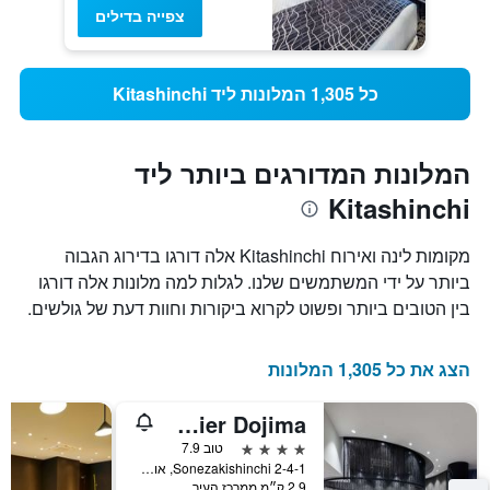
צפייה בדילים
כל 1,305 המלונות ליד Kitashinchi
המלונות המדורגים ביותר ליד
Kitashinchi
מקומות לינה ואירוח Kitashinchi אלה דורגו בדירוג הגבוה
ביותר על ידי המשתמשים שלנו. לגלות למה מלונות אלה דורגו
בין הטובים ביותר ופשוט לקרוא ביקורות וחוות דעת של גולשים.
הצג את כל 1,305 המלונות
Hotel Mystays Premier Dojima
4 כוכבים
טוב 7.9
2-4-1 Sonezakishinchi, אוסקה, יפן
2.9 ק״מ ממרכז העיר