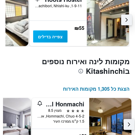
1-9-11, Itachibori, Nhishi-ku, אוסקה, יפן
₪55
צפייה בדילים
מקומות לינה ואירוח נוספים
בKitashinchi
הצגת כל 1,305 מקומות האירוח
Osaka View Hotel Honmachi
4 כוכבים
מצוין 8.5
4-5-2 Hommachi, Chuo, אוסקה, יפן
1.5 ק״מ ממרכז העיר