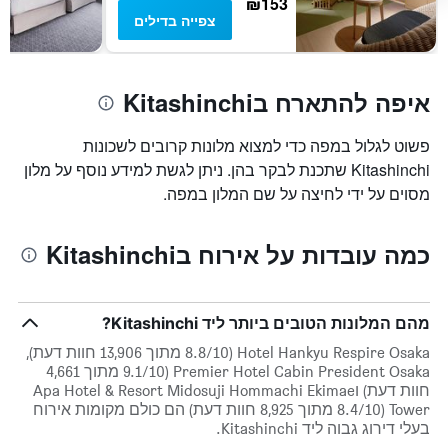
₪153
צפייה בדילים
איפה להתארח בKitashinchi
פשוט לגלול במפה כדי למצוא מלונות קרובים לשכונות
Kitashinchi שתכנת לבקר בהן. ניתן לגשת למידע נוסף על מלון
מסוים על ידי לחיצה על שם המלון במפה.
כמה עובדות על אירוח בKitashinchi
מהם המלונות הטובים ביותר ליד Kitashinchi?
Hotel Hankyu Respire Osaka (8.8/10 מתוך 13,906 חוות דעת),
Premier Hotel Cabin President Osaka (9.1/10 מתוך 4,661
חוות דעת) וApa Hotel & Resort Midosuji Hommachi Ekimae
Tower (8.4/10 מתוך 8,925 חוות דעת) הם כולם מקומות אירוח
בעלי דירוג גבוה ליד Kitashinchi.