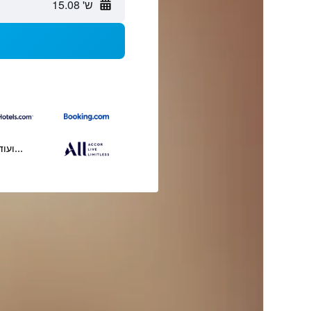
ש' 15.08
...ועוד