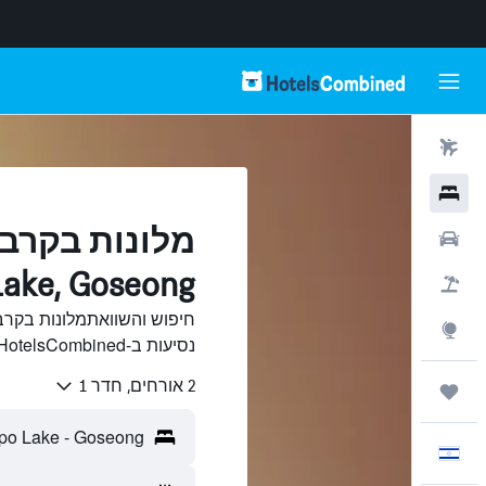
טיסות
מלונות
רכבים
Lake, Goseong
חבילות
Explore
נסיעות ב-HotelsCombined.
2 אורחים, חדר 1
טיולים ונסיעות
עִבְרִית