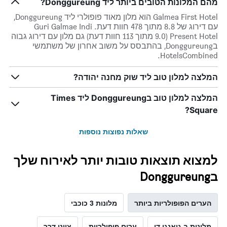
מהם המלונות הטובים ביותר ליד Donggureung?
Galmea First Hotel הוא מלון מאוד פופולרי ליד Donggureung,
עם דירוג של 8.8 מתוך 478 חוות דעת. Guri Galmae Indi
Present Hotel (9.0 מתוך 113 חוות דעת) גם מלון עם דירוג גבוה
בDonggureung, בהתבסס על משוב אחרון של משתמשי
HotelsCombined.
המלצה למלון טוב ליד שוק מחנה יהודה?
המלצה למלון טוב בDonggureung ליד Times
Square?
שאלות נפוצות נוספות
למצוא תוצאות טובות יותר לאירוח שלך
בDonggureung
הערים הפופולריות ביותר
מלונות 3 כוכבי
מלונות ב גיאנגי דו
ערים פופולריות
ציוני דרך