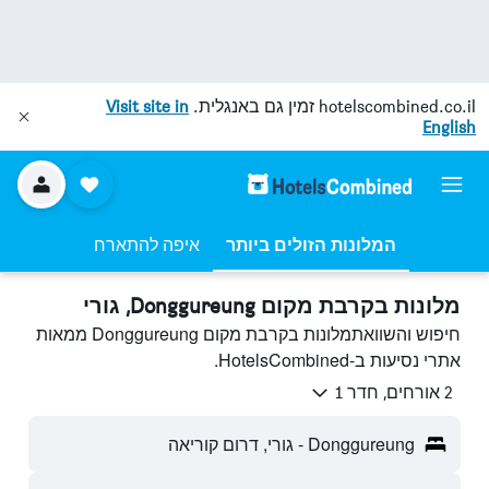
hotelscombined.co.il
זמין גם באנגלית.
Visit site in
English
המלונות הזולים ביותר
איפה להתארח
מלונות בקרבת מקום Donggureung, גורי
חיפוש והשוואתמלונות בקרבת מקום Donggureung ממאות
אתרי נסיעות ב-HotelsCombined.
2 אורחים, חדר 1
Donggureung - גורי, דרום קוריאה