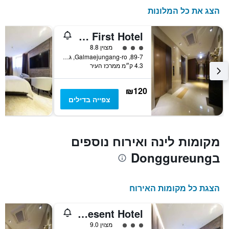
הצג את כל המלונות
Galmea First Hotel
3 דירוג מחלקת נוסעים
מצוין 8.8
89-7, Galmaejungang-ro, גורי, דרום קוריאה
4.3 ק״מ ממרכז העיר
₪120
צפייה בדילים
מקומות לינה ואירוח נוספים
בDonggureung
הצגת כל מקומות האירוח
Guri Galmae Indi Present Hotel
3 דירוג מחלקת נוסעים
מצוין 9.0