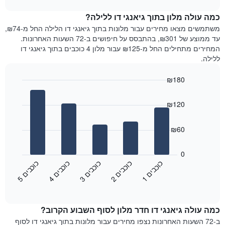
1
את
chart
ציר
מחיר
כמה עולה מלון בתוך גיאנגי דו ללילה?
Y
הממוצע
משתמשים מצאו מחירים עבור מלונות בתוך גיאנגי דו הלילה החל מ-₪74,
המציגים
של
עד ממוצע של ₪301, בהתבסס על חיפושים ב-72 השעות האחרונות.
את
חדר
המחירים מתחילים החל מ-₪125 עבור מלון 4 כוכבים בתוך גיאנגי דו
המחיר
לכל
ללילה.
הממוצע
יום
של
בשבוע
חדר
₪180
התרשים
Bar
כולל
Chart
graphic.
chart
1
₪120
with
ציר
5
X
bars.
₪60
המציגים
את
התרשים
ימי
הבא
0
השבוע.
מציג
כ
ם
כ
ם
כ
ם
כ
ם
כ
ם
התרשים
את
3
ו
כ
ב
י
2
ו
כ
ב
י
1
ו
כ
ב
י
5
ו
כ
ב
י
4
ו
כ
ב
י
כולל
End
מחיר
1
of
הממוצע
interactive
ציר
של
chart
Y
כמה עולה גיאנגי דו חדר מלון לסוף השבוע הקרוב?
חדר
המציג
הלילה
ב-72 השעות האחרונות נצפו מחירים עבור מלונות בתוך גיאנגי דו לסוף