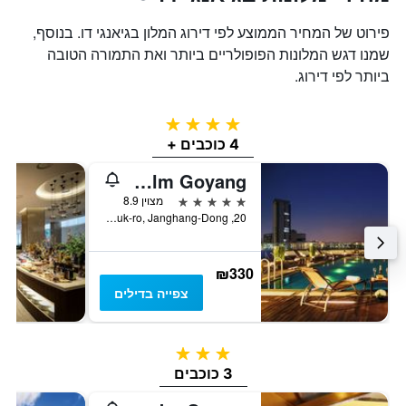
פירוט של המחיר הממוצע לפי דירוג המלון בגיאנגי דו. בנוסף,
שמנו דגש המלונות הפופולריים ביותר ואת התמורה הטובה
ביותר לפי דירוג.
4 כוכבים
4 כוכבים +
Sono Calm Goyang
5 כוכבים
מצוין 8.9
20, Taegeuk-ro, Janghang-Dong, גויאנג, דרום קוריאה
₪330
צפייה בדילים
3 כוכבים
3 כוכבים