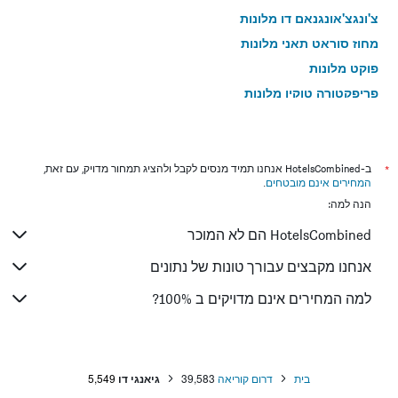
צ'ונגצ'אונגנאם דו מלונות
מחוז סוראט תאני מלונות
פוקט מלונות
פריפקטורה טוקיו מלונות
מחוז קראבי מלונות
מחוז צ'ונבורי מלונות
מחוז קיוטו מלונות
*
ב-HotelsCombined אנחנו תמיד מנסים לקבל ולהציג תמחור מדויק, עם זאת,
המחירים אינם מובטחים
.
מחוז פאנג נגה מלונות
הנה למה:
HotelsCombined הם לא המוכר
אנחנו מקבצים עבורך טונות של נתונים
למה המחירים אינם מדויקים ב 100%?
בית
דרום קוריאה
39,583
גיאנגי דו
5,549