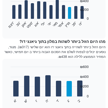
₪400
graphic.
chart
with
12
₪200
bars.
0
התרשים
'
'
מרץ
'
מאי
יוני
יולי
'
'
'
'
'
י
נ
ו
פ
ב​​​​​​​
א
פ
ר
א
ו
ג
ס
פ
ט
א
ו
ק
נ
ו
ב
ד
צ
מ
הבא
End
of
מציג
interactive
את
chart
מחיר
מהו היום הזול ביותר לשהות במלון בתוך גיאנגי דו?
הממוצע
היום הזול ביותר לשהייה בתוך גיאנגי דו הוא יום שלישי (₪317). מנגד,
של
נוסעים יכולים לצפות לשלם את הסכום הגבוה ביותר ב-יום חמישי, כאשר
חדר
המחיר הממוצע ללילה הוא ₪438.
בכל
חודש
₪600
התרשים
Bar
כולל
Chart
graphic.
chart
₪400
1
with
ציר
7
₪200
X
bars.
המציגים
חודשים.
0
התרשים
התרשים
'
'
'
'
'
'
ש
'
א
ה
ד
ב
ג
ו
הבא
End
כולל
of
מציג
interactive