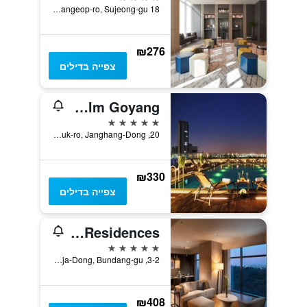
18 Changeop-ro, Sujeong-gu, סיאונגנאם, דרום קוריאה
₪276
צפייה בדילים
Sono Calm Goyang
5 כוכבים
20, Taegeuk-ro, Janghang-Dong, גויאנג, דרום קוריאה
₪330
צפייה בדילים
DoubleTree by Hilton Seoul Pangyo Residences
5 כוכבים
3-2, Jeongja-Dong, Bundang-gu, סיאונגנאם, דרום קוריאה
₪408