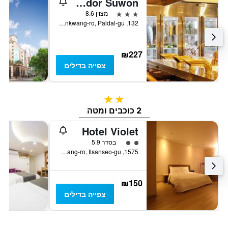
ibis Ambassador Suwon
3 כוכבים
מצוין 8.6
132, Kwonkwang-ro, Paldal-gu, סואון, דרום קוריאה
₪227
צפייה בדילים
2 כוכבים
2 כוכבים ומטה
Hotel Violet
2 דירוג מחלקת נוסעים
בסדר 5.9
1575, Jungang-ro, Ilsanseo-gu, גויאנג, דרום קוריאה
₪150
צפייה בדילים