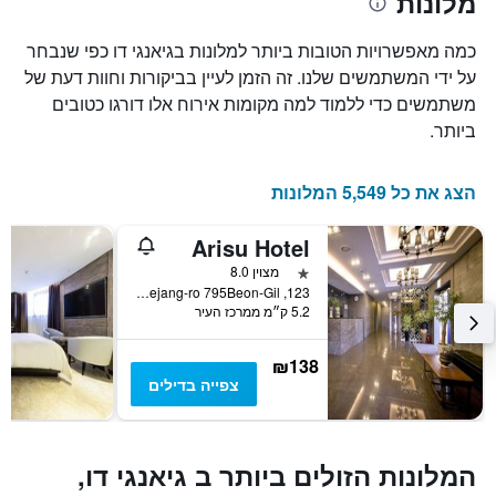
מלונות
הממוצע
את
של
מספר
כמה מאפשרויות הטובות ביותר למלונות בגיאנגי דו כפי שנבחר
חדר
הימים
במהלך
על ידי המשתמשים שלנו. זה הזמן לעיין בביקורות וחוות דעת של
שנותרו
סוף
משתמשים כדי ללמוד למה מקומות אירוח אלו דורגו כטובים
עד
השבוע
למועד
ביותר.
זה
השהות
שנמצא
התרשים
בימים
כולל
הצג את כל 5,549 המלונות
האחרונים
1
ציר
Arisu Hotel
Y
המציג
כוכב 1
מצוין 8.0
את
123, Taejang-ro 795Beon-Gil, גימפו, דרום קוריאה
5.2 ק״מ ממרכז העיר
מחיר
הממוצע
של
₪138
חדר
צפייה בדילים
המלונות הזולים ביותר ב גיאנגי דו,