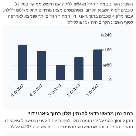
את
שנמצא
השבוע הקרוב במחיר החל מ-₪84 ללילה אם חיפוש ממוקד במלון 3
מחיר
היום
כוכבים לסוף השבוע הקרוב, משתמשים מצאו מחירים החל מ-₪84 ללילה.
הממוצע
בימים
עבור מלון 4 כוכבים בתוך גיאנגי דו, המחיר הזול ביותר שנמצא לאחרונה
של
האחרונים
לסוף השבוע הקרוב היה ₪157 ללילה.
חדר
השלושה,
מקובץ
₪240
לפי
Bar
Chart
דירוג
graphic.
chart
הכוכבים
₪160
with
התרשים
5
מציג
bars.
₪80
1
ציר
התרשים
X
הבא
0
המציג
מציג
כ
ם
כ
ם
כ
ם
כ
ם
כ
ם
קטגוריות
את
3
ו
כ
ב
י
2
ו
כ
ב
י
1
ו
כ
ב
י
5
ו
כ
ב
י
4
ו
כ
ב
י
מלונות
End
המחיר
of
לפי
הממוצע
interactive
מדרגות
לחדר
chart
כוכבים.
כמה זמן מראש כדאי להזמין מלון בתוך גיאנגי דו?
ללילה
התרשים
הנוכחי,
ניתן לחסוך כסף על ידי הזמנת מלון לפחות יום 1 לפני הנסיעה ל גיאנגי דו.
כולל
כפי
המחיר הנמוך ביותר שנמצא כשמזמינים יום 1 מראש היה ₪207 ללילה.
1
שנמצא
ציר