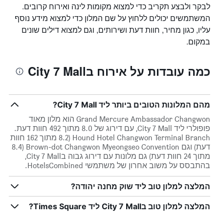
לבקר ולבצע תקריב כדי למצוא מקומות לינה ואירוח קרובים.
המשתמשים יכולים ללחוץ על שם המלון כדי למצוא מידע נוסף
עליו, כגון מחיר, חוות דעת ושירותים, וגם למצוא דילים שונים
במקום.
כמה עובדות על אירוח בCity 7 Mall
מהם המלונות הטובים ביותר ליד City 7 Mall?
Grand Mercure Ambassador Changwon הוא מלון מאוד
פופולרי ליד City 7 Mall, עם דירוג של 8.0 מתוך 492 חוות דעת.
Hound Hotel Changwon Terminal Branch (8.2 מתוך 162 חוות
דעת) וגם Brown-dot Changwon Myeongseo Convention (8.4
מתוך 24 חוות דעת) גם מלונות עם דירוג גבוה בCity 7 Mall,
בהתבסס על משוב אחרון של משתמשי HotelsCombined.
המלצה למלון טוב ליד שוק מחנה יהודה?
המלצה למלון טוב בCity 7 Mall ליד Times Square?