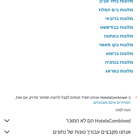
מלונות בתל אביב
מלונות בים המלח
מלונות בדובאי
מלונות בבודפשט
מלונות באתונה
מלונות בקו סאמוי
מלונות ברומא
מלונות בנתניה
מלונות בפראג
מלונות בטבריה
מלונות בטוקיו
מלונות בניו יורק
*
ב-HotelsCombined אנחנו תמיד מנסים לקבל ולהציג תמחור מדויק, עם זאת,
המחירים אינם מובטחים
.
מלונות בבנגקוק
הנה למה:
מלונות בלונדון
HotelsCombined הם לא המוכר
מלונות בבוקרשט
מלונות בפאפוס
אנחנו מקבצים עבורך טונות של נתונים