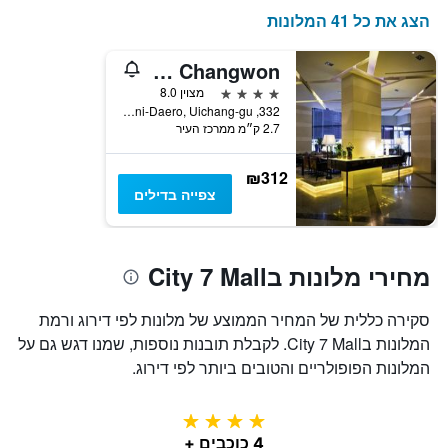
הצג את כל 41 המלונות
Grand Mercure Ambassador Changwon
4 כוכבים
מצוין 8.0
332, Woni-Daero, Uichang-gu, צ'נגוון, דרום קוריאה
2.7 ק״מ ממרכז העיר
₪312
צפייה בדילים
מחירי מלונות בCity 7 Mall
סקירה כללית של המחיר הממוצע של מלונות לפי דירוג ורמת
המלונות בCity 7 Mall. לקבלת תובנות נוספות, שמנו דגש גם על
המלונות הפופולריים והטובים ביותר לפי דירוג.
4 כוכבים
4 כוכבים +