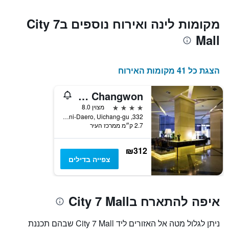
מקומות לינה ואירוח נוספים בCity 7
Mall
הצגת כל 41 מקומות האירוח
Grand Mercure Ambassador Changwon
4 כוכבים
מצוין 8.0
332, Woni-Daero, Uichang-gu, צ'נגוון, דרום קוריאה
2.7 ק״מ ממרכז העיר
₪312
צפייה בדילים
איפה להתארח בCity 7 Mall
ניתן לגלול מטה אל האזורים ליד City 7 Mall שבהם תכננת