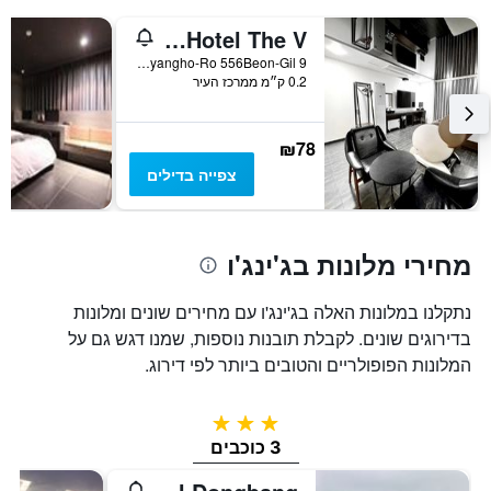
כולל
1
Jinju Hotel The V
ציר
9 Jinyangho-Ro 556Beon-Gil, ג'ינג'ו, דרום קוריאה
Y
0.2 ק״מ ממרכז העיר
המציג
את
מחיר
₪78
הממוצע
של
צפייה בדילים
חדר
מחירי מלונות בג'ינג'ו
נתקלנו במלונות האלה בג'ינג'ו עם מחירים שונים ומלונות
בדירוגים שונים. לקבלת תובנות נוספות, שמנו דגש גם על
המלונות הפופולריים והטובים ביותר לפי דירוג.
3 כוכבים
3 כוכבים