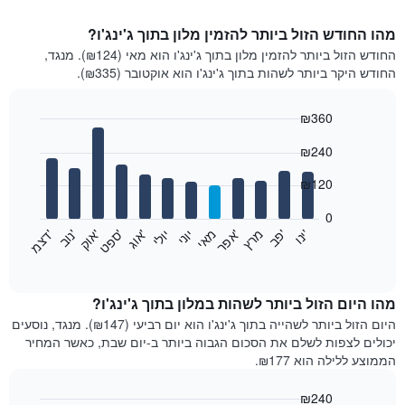
מהו החודש הזול ביותר להזמין מלון בתוך ג'ינג'ו?
החודש הזול ביותר להזמין מלון בתוך ג'ינג'ו הוא מאי (₪124). מנגד,
החודש היקר ביותר לשהות בתוך ג'ינג'ו הוא אוקטובר (₪335).
₪360
Bar
Chart
₪240
graphic.
chart
with
12
₪120
bars.
0
התרשים
'
'
מרץ
'
מאי
יוני
יולי
'
'
'
'
'
י
נ
ו
פ
ב​​​​​​​
א
פ
ר
א
ו
ג
ס
פ
ט
א
ו
ק
נ
ו
ב
ד
צ
מ
הבא
End
of
מציג
interactive
את
chart
מחיר
מהו היום הזול ביותר לשהות במלון בתוך ג'ינג'ו?
הממוצע
היום הזול ביותר לשהייה בתוך ג'ינג'ו הוא יום רביעי (₪147). מנגד, נוסעים
של
יכולים לצפות לשלם את הסכום הגבוה ביותר ב-יום שבת, כאשר המחיר
חדר
הממוצע ללילה הוא ₪177.
בכל
חודש
₪240
התרשים