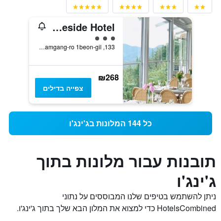
Asia Lakeside Hotel
3 דירוג מחלקת נוסעים
133, Namgang-ro 1beon-gil, ג'ינג'ו, דרום קוריאה
₪268
צפייה בדילים
כל 144 המלונות בג'ינג'ו
תובנות עבור מלונות בתוך
ג'ינג'ו
ניתן להשתמש בטיפים שלנו המבוססים על נתוני
HotelsCombined כדי למצוא את המלון הבא שלך בתוך ג'ינג'ו.