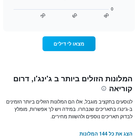
ימי
הבא
0
השבוע.
מציג
30
60
90
התרשים
כיצד
End
of
כולל
משתנה
interactive
1
מחיר
chart
ציר
החדר
Y
ככל
מצאו לי דילים
המציג
שמתקרב
את
מועד
מחיר
השהות
הממוצע
התרשים
של
כולל1
חדר
ציר
המלונות הזולים ביותר ב ג'ינג'ו, דרום
X
קוריאה
המציגים
את
מספר
לנוסעים בתקציב מוגבל, אלו הם המלונות הזולים ביותר הזמינים
הימים
ב-ג'ינג'ו בתאריכים שנבחרו. במידה ויש לך אפשרות, מומלץ
שנותרו
לבדוק תאריכים נוספים ולהשוות מחירים.
עד
למועד
השהות
הצג את כל 144 המלונות
התרשים