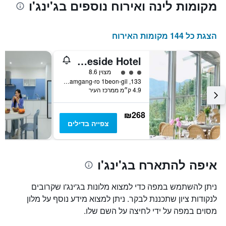
מקומות לינה ואירוח נוספים בג'ינג'ו
הצגת כל 144 מקומות האירוח
Asia Lakeside Hotel
3 דירוג מחלקת נוסעים
מצוין 8.6
133, Namgang-ro 1beon-gil, ג'ינג'ו, דרום קוריאה
4.9 ק״מ ממרכז העיר
₪268
צפייה בדילים
איפה להתארח בג'ינג'ו
ניתן להשתמש במפה כדי למצוא מלונות בג'ינג'ו שקרובים
לנקודות ציון שתכננת לבקר. ניתן למצוא מידע נוסף על מלון
מסוים במפה על ידי לחיצה על השם שלו.