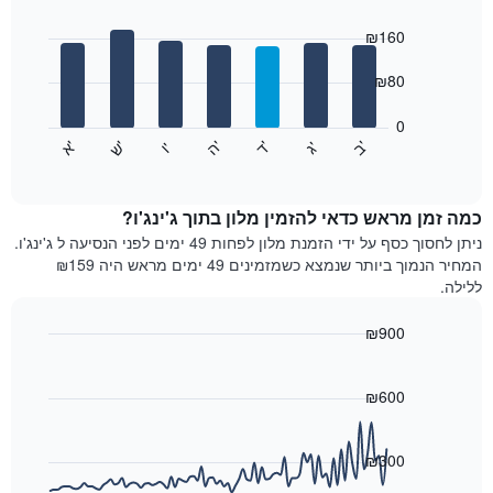
Bar
כולל
Chart
graphic.
chart
₪160
1
with
ציר
7
₪80
X
bars.
המציגים
חודשים.
0
התרשים
התרשים
'
'
'
'
'
'
ש
'
א
ה
ד
ב
ג
ו
הבא
End
כולל
of
מציג
interactive
1
את
chart
ציר
מחיר
כמה זמן מראש כדאי להזמין מלון בתוך ג'ינג'ו?
Y
הממוצע
ניתן לחסוך כסף על ידי הזמנת מלון לפחות 49 ימים לפני הנסיעה ל ג'ינג'ו.
המציגים
של
המחיר הנמוך ביותר שנמצא כשמזמינים 49 ימים מראש היה ₪159
את
חדר
ללילה.
המחיר
לכל
הממוצע
יום
₪900
של
בשבוע
חדר
Line
התרשים
Chart
graphic.
chart
כולל
with
₪600
1
90
ציר
data
X
points.
₪300
המציגים
את
התרשים