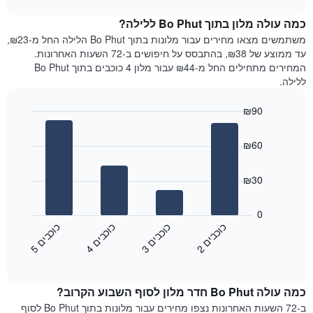
1
את
chart
ציר
מחיר
כמה עולה מלון בתוך Bo Phut ללילה?
Y
הממוצע
משתמשים מצאו מחירים עבור מלונות בתוך Bo Phut הלילה החל מ-₪23,
המציגים
של
עד ממוצע של ₪38, בהתבסס על חיפושים ב-72 השעות האחרונות.
את
חדר
המחירים מתחילים החל מ-₪44 עבור מלון 4 כוכבים בתוך Bo Phut
המחיר
לכל
ללילה.
הממוצע
יום
של
בשבוע
חדר
₪90
התרשים
Bar
כולל
Chart
graphic.
chart
1
₪60
with
ציר
4
X
bars.
₪30
המציגים
את
התרשים
ימי
הבא
0
השבוע.
מציג
כ
ם
כ
ם
כ
ם
כ
ם
התרשים
את
2
ו
כ
ב
י
3
ו
כ
ב
י
4
ו
כ
ב
י
5
ו
כ
ב
י
כולל
End
מחיר
1
of
הממוצע
interactive
ציר
של
chart
Y
כמה עולה Bo Phut חדר מלון לסוף השבוע הקרוב?
חדר
המציג
הלילה
ב-72 השעות האחרונות נצפו מחירים עבור מלונות בתוך Bo Phut לסוף