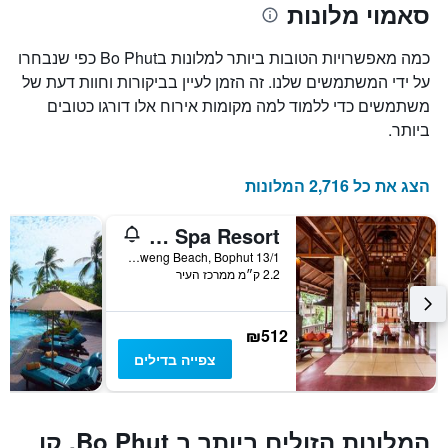
סאמוי מלונות
הממוצע
המציגים
של
את
חדר
מספר
כמה מאפשרויות הטובות ביותר למלונות בBo Phut כפי שנבחרו
הימים
במהלך
על ידי המשתמשים שלנו. זה הזמן לעיין בביקורות וחוות דעת של
סוף
שנותרו
משתמשים כדי ללמוד למה מקומות אירוח אלו דורגו כטובים
עד
השבוע
זה
למועד
ביותר.
השהות
שנמצא
בימים
התרשים
כולל
האחרונים
הצג את כל 2,716 המלונות
1
ציר
Muang Samui Spa Resort
Y
המציג
13/1 Moo2, Chaweng Beach, Bophut, קו סאמוי, תאילנד
2.2 ק״מ ממרכז העיר
את
מחיר
הממוצע
של
₪512
חדר
צפייה בדילים
המלונות הזולים ביותר ב Bo Phut, קו