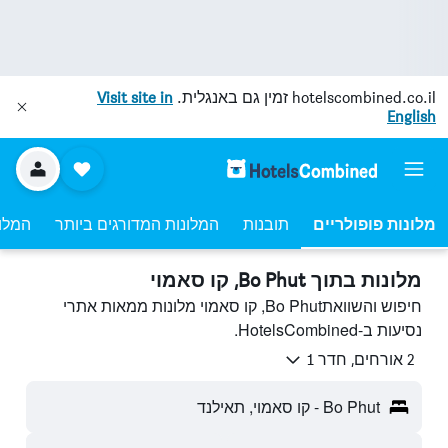
hotelscombined.co.il
זמין גם באנגלית.
Visit site in
English
מלונות פופולריים
תובנות
המלונות המדורגים ביותר
המלונ
מלונות בתוך Bo Phut, קו סאמוי
חיפוש והשוואתBo Phut, קו סאמוי מלונות ממאות אתרי
נסיעות ב-HotelsCombined.
2 אורחים, חדר 1
Bo Phut - קו סאמוי, תאילנד