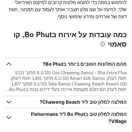
להתמש במפה כדי למצוא מלונות קרובים למיקום האידיאלי
שלך. לחיצה על שם מלון תעביר אותך לעמוד עם תמחור, חוות
דעת של אורחים ומידע שימושי נוסף.
כמה עובדות על אירוח בBo Phut, קו
סאמוי
מהם המלונות הטובים ביותר בBo Phut?
Ozo Chaweng Samui - Sha Extra Plus (8.3/10 מתוך 3,111
חוות דעת), Amari Koh Samui (8.5/10 מתוך 1,891 חוות דעת),
וגם Sala Samui Chaweng Beach Resort (9.1/10 מתוך 1,877
חוות דעת) הם כולם מקומות אירוח בעלי דירוג גבוה בBo Phut.
המלצה למלון טוב ליד Chaweng Beach?
המלצה למלון טוב בBo Phut ליד Fishermans
Village?