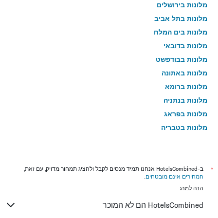
מלונות בירושלים
מלונות בתל אביב
מלונות בים המלח
מלונות בדובאי
מלונות בבודפשט
מלונות באתונה
מלונות ברומא
מלונות בנתניה
מלונות בפראג
מלונות בטבריה
מלונות בטוקיו
מלונות בניו יורק
מלונות בבנגקוק
*
ב-HotelsCombined אנחנו תמיד מנסים לקבל ולהציג תמחור מדויק, עם זאת,
המחירים אינם מובטחים
.
מלונות בלונדון
הנה למה:
מלונות בבוקרשט
HotelsCombined הם לא המוכר
מלונות בפאפוס