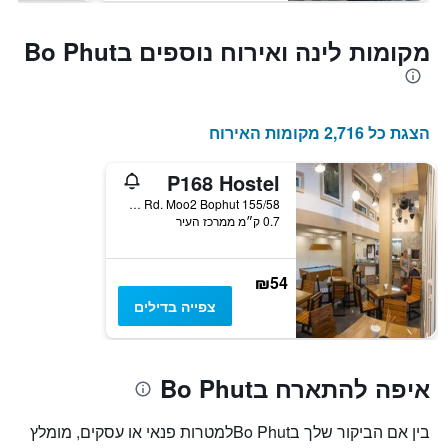
מקומות לינה ואירוח נוספים בBo Phut
הצגת כל 2,716 מקומות האירוח
P168 Hostel
155/58 Chaweng Beach Rd. Moo2 Bophut, קו סאמוי, תאילנד
0.7 ק״מ ממרכז העיר
₪54
צפייה בדילים
איפה להתארח בBo Phut
בין אם הביקור שלך בBo Phutלמטרות פנאי או עסקים, מומלץ