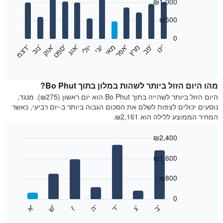
₪1,000
graphic.
chart
with
12
₪500
bars.
0
התרשים
'
'
מרץ
'
מאי
יוני
יולי
'
'
'
'
'
י
נ
ו
פ
ב​​​​​​​
א
פ
ר
א
ו
ג
ס
פ
ט
א
ו
ק
נ
ו
ב
ד
צ
מ
הבא
End
of
מציג
interactive
את
chart
מחיר
מהו היום הזול ביותר לשהות במלון בתוך Bo Phut?
הממוצע
היום הזול ביותר לשהייה בתוך Bo Phut הוא יום ראשון (₪275). מנגד,
של
נוסעים יכולים לצפות לשלם את הסכום הגבוה ביותר ב-יום רביעי, כאשר
חדר
המחיר הממוצע ללילה הוא ₪2,161.
בכל
חודש
₪2,400
התרשים
Bar
כולל
Chart
graphic.
chart
₪1,600
1
with
ציר
7
₪800
X
bars.
המציגים
חודשים.
0
התרשים
התרשים
'
'
'
'
'
'
ש
'
א
ה
ב
ד
ג
ו
הבא
End
כולל
of
מציג
interactive