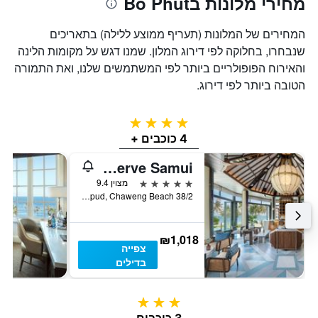
מחירי מלונות בBo Phut
המחירים של המלונות (תעריף ממוצע ללילה) בתאריכים
שנבחרו, בחלוקה לפי דירוג המלון. שמנו דגש על מקומות הלינה
והאירוח הפופולריים ביותר לפי המשתמשים שלנו, ואת התמורה
הטובה ביותר לפי דירוג.
4 כוכבים
4 כוכבים +
Centara Reserve Samui
5 כוכבים
מצוין 9.4
38/2 Moo 3, Borpud, Chaweng Beach, קו סאמוי, תאילנד
₪1,018
צפייה
בדילים
3 כוכבים