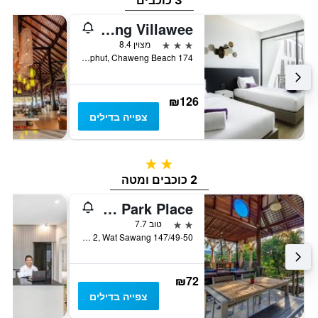
3 כוכבים
Chaweng Villawee
3 כוכבים
מצוין 8.4
174 Moo 2, Tambon Bophut, Chaweng Beach, קו סאמוי, תאילנד
₪126
צפייה בדילים
2 כוכבים
2 כוכבים ומטה
Chaweng Park Place
2 כוכבים
טוב 7.7
147/49-50 Moo 2, Wat Sawang, קו סאמוי, תאילנד
₪72
צפייה בדילים