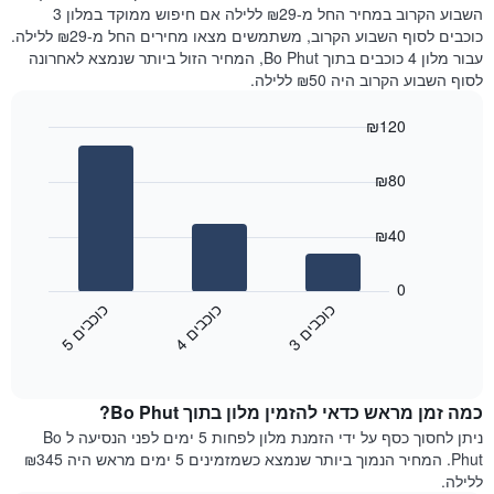
את
שנמצא
השבוע הקרוב במחיר החל מ-₪29 ללילה אם חיפוש ממוקד במלון 3
מחיר
היום
כוכבים לסוף השבוע הקרוב, משתמשים מצאו מחירים החל מ-₪29 ללילה.
הממוצע
בימים
עבור מלון 4 כוכבים בתוך Bo Phut, המחיר הזול ביותר שנמצא לאחרונה
של
האחרונים
לסוף השבוע הקרוב היה ₪50 ללילה.
חדר
השלושה,
מקובץ
₪120
לפי
Bar
Chart
דירוג
graphic.
chart
הכוכבים
₪80
with
התרשים
3
מציג
bars.
₪40
1
ציר
התרשים
X
הבא
0
המציג
מציג
כ
ם
כ
ם
כ
ם
קטגוריות
את
3
ו
כ
ב
י
4
ו
כ
ב
י
5
ו
כ
ב
י
מלונות
End
המחיר
of
לפי
הממוצע
interactive
מדרגות
לחדר
chart
כוכבים.
כמה זמן מראש כדאי להזמין מלון בתוך Bo Phut?
ללילה
התרשים
הנוכחי,
ניתן לחסוך כסף על ידי הזמנת מלון לפחות 5 ימים לפני הנסיעה ל Bo
כולל
כפי
Phut. המחיר הנמוך ביותר שנמצא כשמזמינים 5 ימים מראש היה ₪345
1
שנמצא
ללילה.
ציר