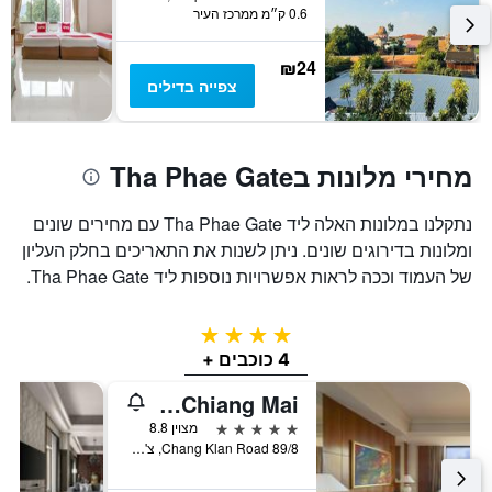
0.6 ק״מ ממרכז העיר
₪24
צפייה בדילים
מחירי מלונות בTha Phae Gate
נתקלנו במלונות האלה ליד Tha Phae Gate עם מחירים שונים
ומלונות בדירוגים שונים. ניתן לשנות את התאריכים בחלק העליון
של העמוד וככה לראות אפשרויות נוספות ליד Tha Phae Gate.
4 כוכבים
4 כוכבים +
Shangri-La Chiang Mai
5 כוכבים
מצוין 8.8
89/8 Chang Klan Road, צ'אנג מאי, תאילנד