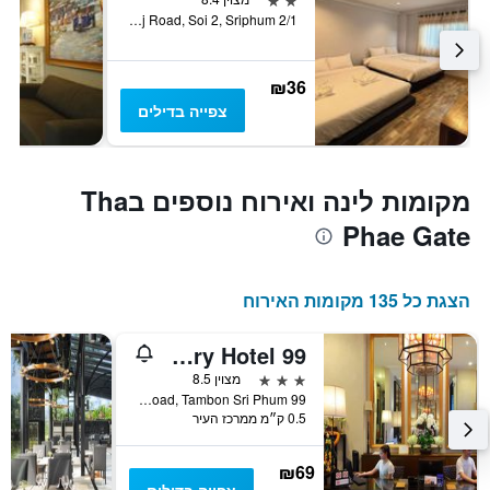
2/1 Singharaj Road, Soi 2, Sriphum, צ'אנג מאי, תאילנד
₪36
צפייה בדילים
מקומות לינה ואירוח נוספים בTha
Phae Gate
הצגת כל 135 מקומות האירוח
99 The Gallery Hotel
3 כוכבים
מצוין 8.5
99 Inthawarowat Road, Tambon Sri Phum, צ'אנג מאי, תאילנד
0.5 ק״מ ממרכז העיר
₪69