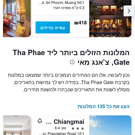
50/1 Rajdamnoen Road, Sri Phoom, Muang, צ'אנג מאי, תאילנד
0.3 ק״מ ממרכז העיר
₪418
צפייה בדילים
המלונות הזולים ביותר ליד Tha Phae
Gate, צ'אנג מאי
נכון לעכשיו, אלו הם המחירים הנמוכים ביותר שמצאנו במלונות
בקרבת Tha Phae Gate. במידה ויש לך גמישות בתאריכים,
מומלץ לשנות את התאריכים שנבחרו ולהשוות מחירים.
הצג את כל 135 המלונות
Dancenter Bupatara Chiangmai
3 כוכבים
טוב 6.4
12/1 Soi 4 Kor, Prapokklao Road, צ'אנג מאי, תאילנד