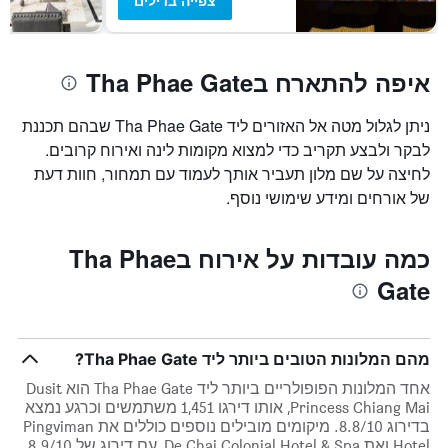
צפייה בדילים
איפה להתארח בTha Phae Gate
ניתן לגלול מטה אל האזורים ליד Tha Phae Gate שבהם תכננת
לבקר ולבצע תקריב כדי למצוא מקומות לינה ואירוח קרובים.
לחיצה על שם מלון תעביר אותך לעמוד עם תמחור, חוות דעת
של אורחים ומידע שימושי נוסף.
כמה עובדות על אירוח בTha Phae
Gate
מהם המלונות הטובים ביותר ליד Tha Phae Gate?
אחד המלונות הפופולריים ביותר ליד Tha Phae Gate הוא Dusit
Princess Chiang Mai, אותו דירגו 1,451 משתמשים וכרגע נמצא
בדירוג 8.8/10. מיקומים מובילים נוספים כוללים את Pingviman
Hotel ואת De Chai Colonial Hotel & Spa, עם דירוג של 8.9/10