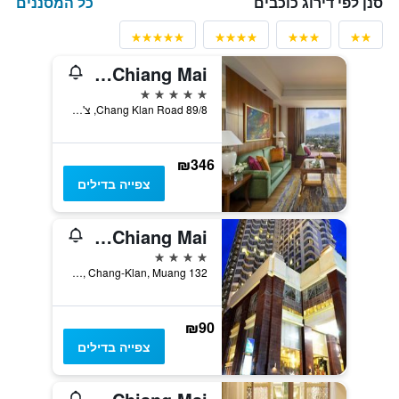
כל המסננים
סנן לפי דירוג כוכבים
Shangri-La Chiang Mai
5 כוכבים
89/8 Chang Klan Road, צ'אנג מאי, תאילנד
₪346
צפייה בדילים
Duangtawan Hotel Chiang Mai
4 כוכבים
132 Loykroh Road, Chang-Klan, Muang, צ'אנג מאי, תאילנד
₪90
צפייה בדילים