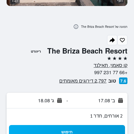
חוף
1/27
ב
תמונה של The Briza Beach Resort
The Briza Beach Resort
ריזורט
4 כוכבים
קו סאמוי, תאילנד
+66 77 231 997
טוב
2,797 דירוגים מאומתים
7.6
ב' 17.08
-
ג' 18.08
2 אורחים, חדר 1
חיפוש