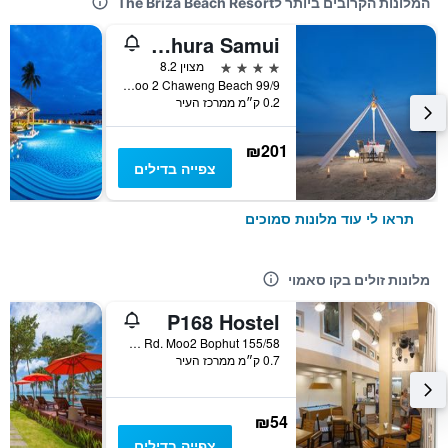
המלונות הקרובים ביותר לThe Briza Beach Resort
Homm Chura Samui
4 כוכבים
מצוין 8.2
99/9 Moo 2 Chaweng Beach, קו סאמוי, תאילנד
0.2 ק״מ ממרכז העיר
₪201
צפייה בדילים
תראו לי עוד מלונות סמוכים
מלונות זולים בקו סאמוי
P168 Hostel
155/58 Chaweng Beach Rd. Moo2 Bophut, קו סאמוי, תאילנד
0.7 ק״מ ממרכז העיר
₪54
צפייה בדילים