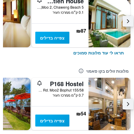
Montien House
5 Moo 2, Chaweng Beach, קו סאמוי, תאילנד
0.1 ק״מ ממרכז העיר
₪87
צפייה בדילים
תראו לי עוד מלונות סמוכים
מלונות זולים בקו סאמוי
P168 Hostel
155/58 Chaweng Beach Rd. Moo2 Bophut, קו סאמוי, תאילנד
0.7 ק״מ ממרכז העיר
₪54
צפייה בדילים