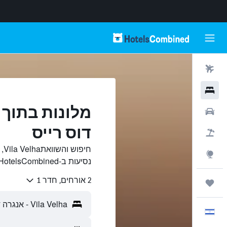
טיסות
מלונות
רכבים
דוס רייס
חבילות
חי
Explore
נסיעות ב-HotelsCombined.
2 אורחים, חדר 1
טיולים ונסיעות
עִבְרִית