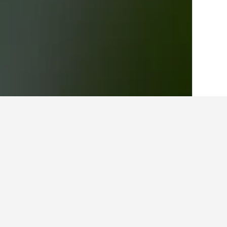
בית
ברזיל
225,630
דרום-מזרח ברזיל
,882
המלונות הזולים ביותר ב Vila Velha,
מומלץ לבצע חיפוש ולהשוות מחירים מ