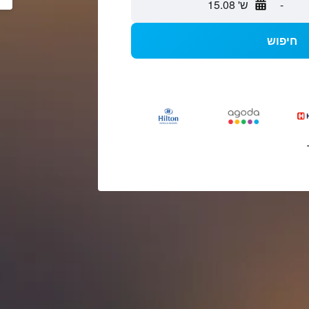
-
ש' 15.08
חיפוש