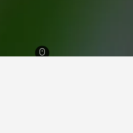
105
מדינת ריו דה ז'ניירו
35,202
אנגרה דוס רייס
1,320
Vila Velha
 אנגרה דוס רייס
נכון לעכשיו, מלו
ול תאריכים אחרים.