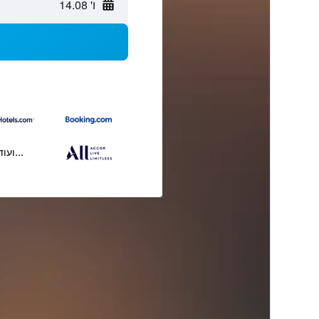
ו' 14.08
...ועוד