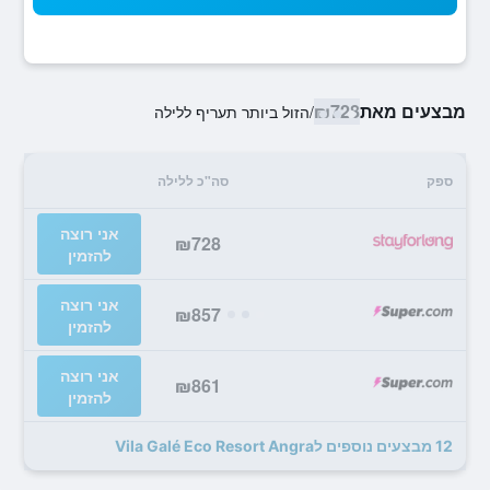
מבצעים מאת
₪728
/
הזול ביותר תעריף ללילה
ספק
סה"כ ללילה
אני רוצה
₪728
להזמין
אני רוצה
₪857
להזמין
אני רוצה
₪861
להזמין
12 מבצעים נוספים לVila Galé Eco Resort Angra