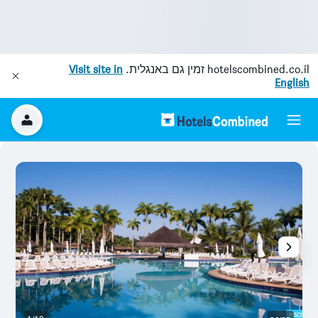
hotelscombined.co.il
זמין גם באנגלית.
Visit site in
English