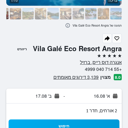
בריכה
1/10
טר
תמונה של Vila Galé Eco Resort Angra
Vila Galé Eco Resort Angra
ריזורט
5 כוכבים
אנגרה דוס רייס, ברזיל
+55 714 040 4999
מצוין
3,139 דירוגים מאומתים
8.0
א' 16.08
-
ב' 17.08
2 אורחים, חדר 1
חיפוש