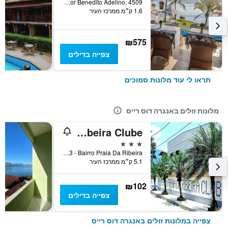
Estrada Vereador Benedito Adelino, 4509, אנגרה דוס רייס, ברזיל
1.6 ק״מ ממרכז העיר
₪575
צפייה בדילים
תראו לי עוד מלונות סמוכים
מלונות זולים באנגרה דוס רייס
Pousada Praia Da Ribeira Clube
3 כוכבים
Rua Del Rey, 3 - Bairro Praia Da Ribeira, אנגרה דוס רייס, ברזיל
5.1 ק״מ ממרכז העיר
₪102
צפייה בדילים
צפייה במלונות זולים באנגרה דוס רייס