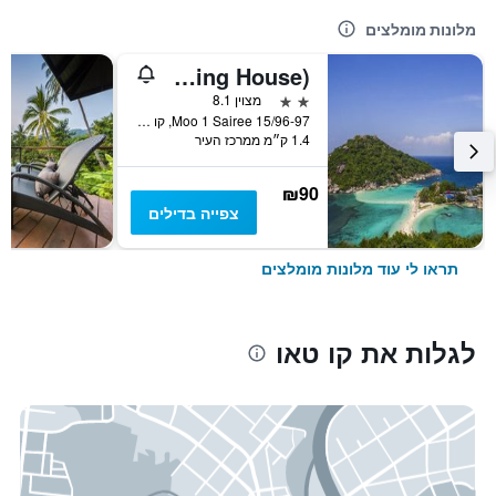
מלונות מומלצים
Good Dream Hotel (Khun Ying House)
2 כוכבים
מצוין 8.1
15/96-97 Moo 1 Sairee, קו טאו, תאילנד
1.4 ק״מ ממרכז העיר
₪90
צפייה בדילים
תראו לי עוד מלונות מומלצים
לגלות את קו טאו