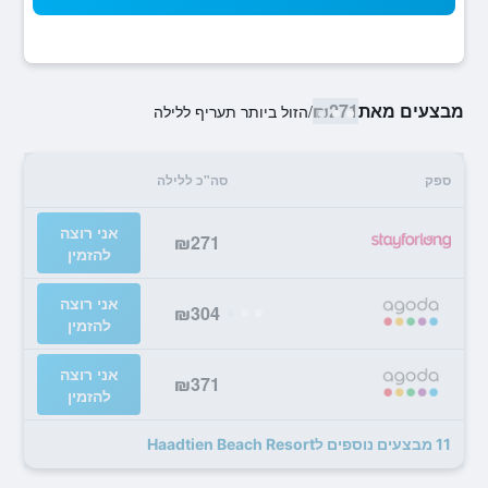
מבצעים מאת
₪271
/
הזול ביותר תעריף ללילה
ספק
סה"כ ללילה
אני רוצה
₪271
להזמין
אני רוצה
₪304
להזמין
אני רוצה
₪371
להזמין
11 מבצעים נוספים לHaadtien Beach Resort