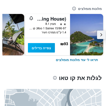
מלונות מומלצים
Good Dream Hotel (Khun Ying House)
2 כוכבים
מצוין 8.1
15/96-97 Moo 1 Sairee, קו טאו, תאילנד
1.4 ק״מ ממרכז העיר
₪93
צפייה בדילים
תראו לי עוד מלונות מומלצים
לגלות את קו טאו