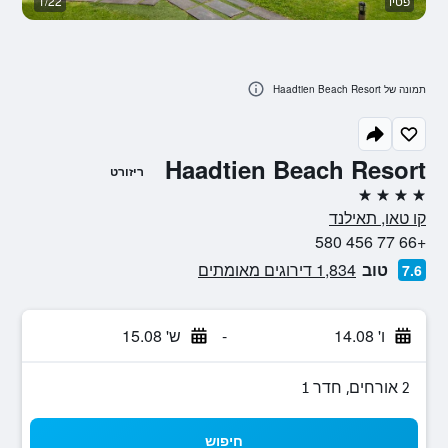
פטיו
1/22
נו
תמונה של Haadtien Beach Resort
Haadtien Beach Resort
ריזורט
4 כוכבים
קו טאו, תאילנד
+66 77 456 580
טוב
1,834 דירוגים מאומתים
7.6
ו' 14.08
-
ש' 15.08
2 אורחים, חדר 1
חיפוש