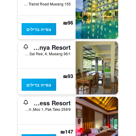
155 Moo 6 Natung Trairat Road Mueang, צ'ומפון, תאילנד
₪96
צפייה בדילים
Aranya Resort
36/1 Moo.7, T. Haad Sai Ree, A. Mueang, צ'ומפון, תאילנד
₪93
צפייה בדילים
Tusita Wellness Resort
259/9 Moo 1, Pak Tako, תאילנד
₪147