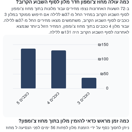
כמה עולה מחוז צ'ומפון חדר מלון לסוף השבוע הקרוב?
חדר
המציג
הלילה
ב-72 השעות האחרונות נצפו מחירים עבור מלונות בתוך מחוז צ'ומפון
את
שנמצא
לסוף השבוע הקרוב במחיר החל מ-₪37 ללילה אם חיפוש ממוקד במלון 3
מחיר
היום
כוכבים לסוף השבוע הקרוב, משתמשים מצאו מחירים החל מ-₪37 ללילה.
הממוצע
בימים
עבור מלון 4 כוכבים בתוך מחוז צ'ומפון, המחיר הזול ביותר שנמצא
של
האחרונים
לאחרונה לסוף השבוע הקרוב היה ₪131 ללילה.
חדר
השלושה,
מקובץ
₪150
לפי
Bar
Chart
דירוג
graphic.
chart
הכוכבים
₪100
with
התרשים
3
מציג
bars.
₪50
1
ציר
התרשים
X
הבא
0
המציג
מציג
כ
ם
כ
ם
כ
ם
קטגוריות
את
3
ו
כ
ב
י
4
ו
כ
ב
י
5
ו
כ
ב
י
מלונות
End
המחיר
of
לפי
הממוצע
interactive
מדרגות
לחדר
chart
כוכבים.
כמה זמן מראש כדאי להזמין מלון בתוך מחוז צ'ומפון?
ללילה
התרשים
הנוכחי,
ניתן לחסוך כסף על ידי הזמנת מלון לפחות 56 ימים לפני הנסיעה ל מחוז
כולל
כפי