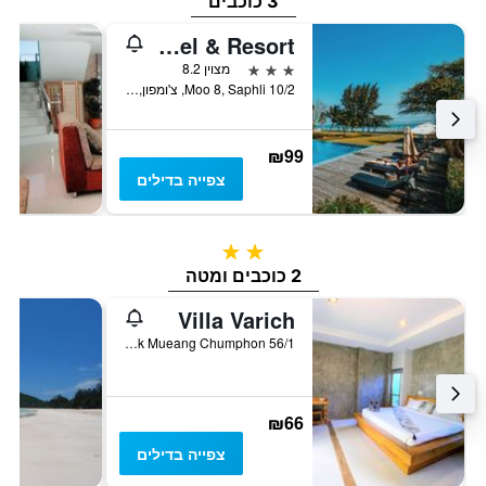
3 כוכבים
Nana Beach Hotel & Resort
3 כוכבים
מצוין 8.2
10/2 Moo 8, Saphli, צ'ומפון, תאילנד
₪99
צפייה בדילים
2 כוכבים
2 כוכבים ומטה
Villa Varich
56/1 Moo 3, Bang Mak Mueang Chumphon, צ'ומפון, תאילנד
₪66
צפייה בדילים