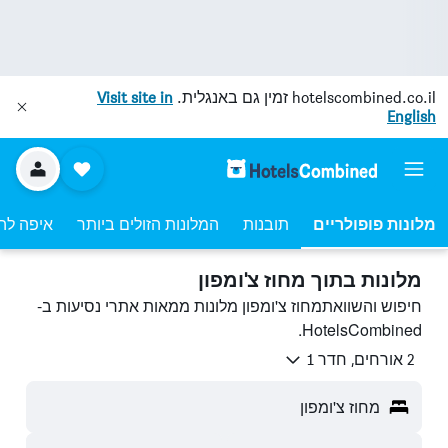
hotelscombined.co.il
זמין גם באנגלית.
Visit site in
English
מלונות פופולריים
תובנות
המלונות הזולים ביותר
איפה לה
מלונות בתוך מחוז צ'ומפון
חיפוש והשוואתמחוז צ'ומפון מלונות ממאות אתרי נסיעות ב-
HotelsCombined.
2 אורחים, חדר 1
מחוז צ'ומפון