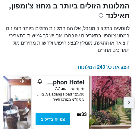
את
ציר
המלונות הזולים ביותר ב מחוז צ'ומפון,
X
המחיר
תאילנד
הממוצע
המציגים
של
את
חדר
מספר
לנוסעים בתקציב מוגבל, אלו הם המלונות הזולים ביותר הזמינים
הימים
במהלך
במחוז צ'ומפון בתאריכים שנבחרו. אם יש לך גמישות בתאריכי
סוף
שנותרו
היציאה או ההגעה, מומלץ לבצע חיפוש ולהשוות מחירים מול
עד
השבוע
זה
למועד
תאריכים אחרים.
השהות
שנמצא
בימים
התרשים
כולל
האחרונים
הצג את כל 243 המלונות
1
ציר
Suriwong Chumphon Hotel
Y
המציג
3 כוכבים
טוב 7.7
את
125/30 Saladang Road, צ'ומפון, תאילנד
0.5 ק״מ ממרכז העיר
מחיר
הממוצע
של
₪33
חדר
צפייה בדילים