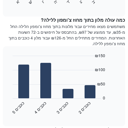
התרשים
'
'
'
'
'
'
ש
'
א
ה
ד
ב
ג
ו
הבא
End
כולל
of
מציג
interactive
1
את
chart
ציר
מחיר
כמה עולה מלון בתוך מחוז צ'ומפון ללילה?
Y
הממוצע
משתמשים מצאו מחירים עבור מלונות בתוך מחוז צ'ומפון הלילה החל
המציגים
של
מ-₪35, עד ממוצע של ₪97, בהתבסס על חיפושים ב-72 השעות
את
חדר
האחרונות. המחירים מתחילים החל מ-₪126 עבור מלון 4 כוכבים בתוך
המחיר
לכל
מחוז צ'ומפון ללילה.
הממוצע
יום
של
בשבוע
חדר
₪150
התרשים
Bar
כולל
Chart
graphic.
chart
1
₪100
with
ציר
4
X
bars.
₪50
המציגים
את
התרשים
ימי
הבא
0
השבוע.
מציג
כ
ם
כ
ם
כ
ם
כ
ם
התרשים
את
2
ו
כ
ב
י
3
ו
כ
ב
י
4
ו
כ
ב
י
5
ו
כ
ב
י
כולל
End
מחיר
1
of
הממוצע
interactive
ציר
של
chart
Y