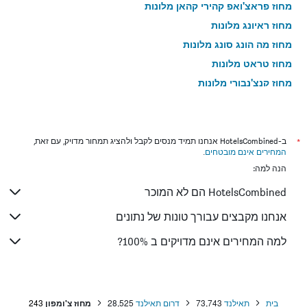
מחוז פראצ'ואפ קהירי קהאן מלונות
מחוז ראיונג מלונות
מחוז מה הונג סונג מלונות
מחוז טראט מלונות
מחוז קנצ'נבורי מלונות
מחוז צ'יאנג ראי מלונות
מחוז נקהון סי טמראט מלונות
מחוז אוטהאי טאני מלונות
*
ב-HotelsCombined אנחנו תמיד מנסים לקבל ולהציג תמחור מדויק, עם זאת,
המחירים אינם מובטחים
.
מחוז בורי ראם מלונות
הנה למה:
מחוז פט בורי מלונות
HotelsCombined הם לא המוכר
מחוז אובון ראצ'אטהאני מלונות
מחוז נאקהון פאתהום מלונות
אנחנו מקבצים עבורך טונות של נתונים
מחוז סונגקלה מלונות
למה המחירים אינם מדויקים ב 100%?
מחוז יאלה מלונות
מחוז סוקותאי מלונות
מחוז אודון טהאני מלונות
בית
תאילנד
73,743
דרום תאילנד
28,525
מחוז צ'ומפון
243