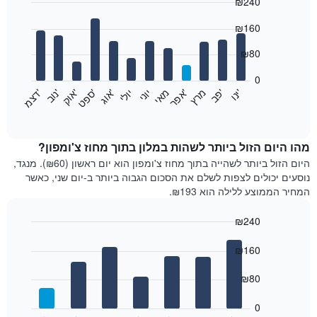
₪240
Bar
Chart
₪160
graphic.
chart
with
12
₪80
bars.
0
התרשים
'
'
מרץ
'
מאי
יוני
יולי
'
'
'
'
'
י
נ
ו
פ
ב​​​​​​​
א
פ
ר
א
ו
ג
ס
פ
ט
א
ו
ק
נ
ו
ב
ד
צ
מ
הבא
End
of
מציג
interactive
את
chart
מחיר
מהו היום הזול ביותר לשהות במלון בתוך מחוז צ'ומפון?
הממוצע
היום הזול ביותר לשהייה בתוך מחוז צ'ומפון הוא יום ראשון (₪60). מנגד,
של
נוסעים יכולים לצפות לשלם את הסכום הגבוה ביותר ב-יום שני, כאשר
חדר
המחיר הממוצע ללילה הוא ₪193.
בכל
חודש
₪240
התרשים
Bar
כולל
Chart
graphic.
chart
₪160
1
with
ציר
7
₪80
X
bars.
המציגים
חודשים.
0
התרשים